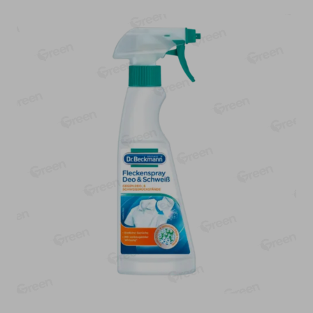
О сервисе
Настройки файлов cookie
Мой Green
Приложение Green c
доставкой и бонусной картой
App
Google
AppGallery
Store
Play
+375 44 560-60-61
Время работы Call-центра: Пн.- Пт. с 09.00 до 17.00, СБ, ВС -
выходной
shop@green-market.by
Пишите нам свои вопросы, предложения и комментарии