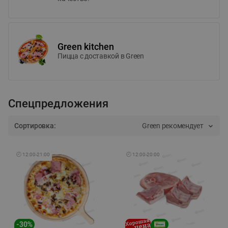
Green kitchen
Пицца c доставкой в Green
Спецпредложения
Сортировка:
Green рекомендует
🕘
12:00
-
21:00
🕘
12:00
-
20:00
-
30
%