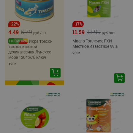
-
22
%
-
17
%
5.79
13.99
4.49
11.59
руб./
шт
руб./
шт
Масло Топленое ГХИ
Икра трески
Местное Известное 99%
тихоокеанской
деликатесная Лунское
200г
море 120г ж/б ключ
120г