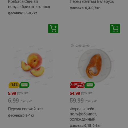
Колбаса Свиная
Перец желтый Беларусь
полуфабрикат, охлажд
фасовка: 0,3-0,7кг
фасовка:0,5-0,7кг
🕘
12:00
-
20:00
-
14
%
5.99
54.99
руб./
кг
руб./
кг
6.99
59.99
руб./
кг
руб./
кг
Персик свежий вес
Форель стейк
полуфабрикат,
фасовка:0,8-1кг
охлажденный
фасовка:0,15-0,6кг