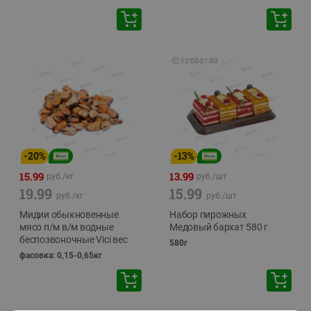
🕘
12:00
-
21:00
-
20
%
-
13
%
15.99
13.99
руб./
кг
руб./
шт
19.99
15.99
руб./
кг
руб./
шт
Мидии обыкновенные
Набор пирожных
мясо п/м в/м водные
Медовый бархат 580 г
беспозвоночные Vici вес
580г
фасовка: 0,15-0,65кг