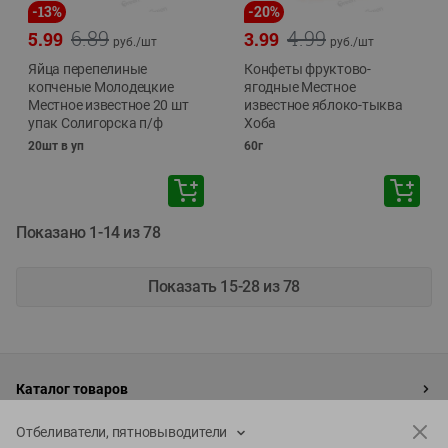
-
13
%
-
20
%
6.89
4.99
5.99
3.99
руб./
шт
руб./
шт
Яйца перепелиные
Конфеты фруктово-
копченые Молодецкие
ягодные Местное
Местное известное 20 шт
известное яблоко-тыква
упак Солигорска п/ф
Хоба
20шт в уп
60г
Показано 1-14 из 78
Показать 15-28 из 78
Каталог товаров
Специально для вас
Отбеливатели, пятновыводители