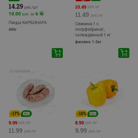
14.29
10.49
руб./
кг
руб./
шт
11.49
10.00
6
руб. за
руб./
кг
Пицца КАРБОНАРА
Свинина 1 с.
полуфабрикат,
490г
охлажденный 1 кг
фасовка: 1-2кг
🕘
12:00
-
20:00
-
17
%
-
10
%
9.99
8.99
руб./
кг
руб./
кг
11.99
9.99
руб./
кг
руб./
кг