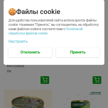
Файлы cookie
Для удобства пользователей сайта используются файлы
cookie. Нажимая "Принять", вы соглашаетесь
на обработку
нами файлов cookie в соответствии с
Политикой
обработки файлов cookie
-
12
%
-
24
%
Настроить
6.59
4.99
1.05
руб./
шт
руб./
шт
1.19
ТОФУ Vegetus ТВЕРДЫЙ
руб./
шт
Отклонить
Принять
230г
Корм влаж. для кош. с
чувств. пищевар. Пурина
Ван курица
75г