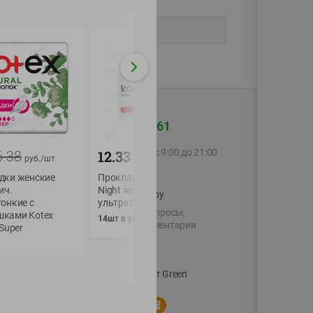
+375 44 560-60-61
6.38
Call-центр работает с 9:00 до 21:00
12.33
4.19
руб./
шт
руб./
шт
руб./
шт
ежедневно
дки женские
Прокладки Kotex Ultra
Прокладки
ич.
Night жен гигиенич.
гигиенические
shop@green-market.by
онкие с
ультратонк. с крылышк
ежедневные женс
Пишите нам свои вопросы,
ками Kotex
Lino хлопко-льня
14шт в уп
предложения и комментарии
 Super
ультратонкие в
упаковке
й картой
Вакансии
👋
20шт в уп
Корпоративный сайт Green