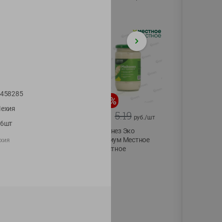
75г
458285
-
20
%
-
12
%
ехия
4.99
5.19
3.99
4.59
руб./
шт
руб./
шт
16шт
Конфеты фруктово-
Майонез Эко
ягодные Местное
премиум Местное
ехия
известное яблоко-
известное
тыква Хоба
300г
60г