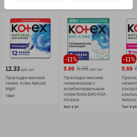
Показать 15-28 из 76
О сервисе
Мой Green
-
11
%
-
11
%
Оплата
6.38
История покупок
12.33
5.69
5.69
руб./
шт
руб./
шт
Условия доставки
Мои товары
Прокладки женские
Прокладки женские
Прокла
гигиен. Kotex Natural
гигиенические с
гигиент
Возврат товара
Обратная связь
Night
антибактериальным
ультрат
Оформление заказа
слоем Kotex БИО-КЭА
крылыш
12шт
Ночные
Natural
Приложение Green c
Приемка товара
6шт в уп
доставкой и бонусно
7шт в уп
Самовывоз
Рекламная игра
App Store
n
Публичный договор
Google Play