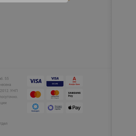
аб. 55
несена
2012.
УНП
лосуточно.
ации
тдел