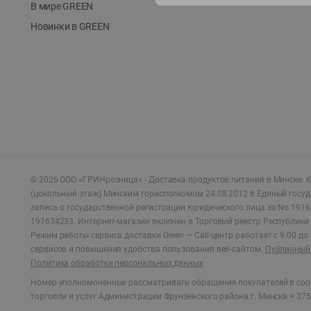
В мире GREEN
Новинки в GREEN
©
2026
ООО «ГРИНрозница» - Доставка продуктов питания в Минске.
Ю
(цокольный этаж) Минским горисполкомом 24.08.2012 в Единый госу
запись о государственной регистрации юридического лица за No 1916
191634233. Интернет-магазин включен в Торговый реестр Республики 
Режим работы сервиса доставки Green —
Call-центр работает с 9:00 д
сервисов и повышения удобства пользования веб-сайтом.
Публичный 
Политика обработки персональных данных
Номер уполномоченных рассматривать обращения покупателей в соот
торговли и услуг Администрации Фрунзенского района г. Минска + 375 