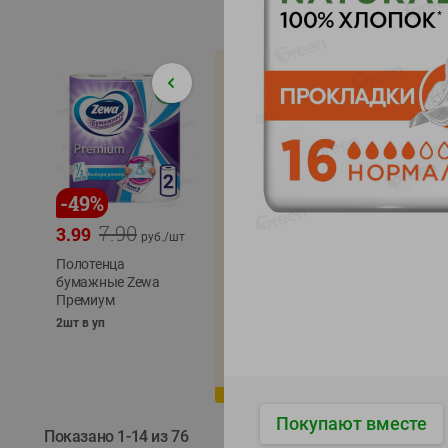
-
49
%
-
22
%
-
17
%
7.90
5.79
3.99
4.49
4.99
руб./
шт
руб./
шт
Полотенца
Икра
бумажные Zewa
трески
сельди
Премиум
тихоокеанской
тихоок
деликатесная
Лунско
2шт в уп
Лунское море 120г
ж/б кл
ж/б ключ
120г
120г
Покупают вместе
Показано 1-14 из 76