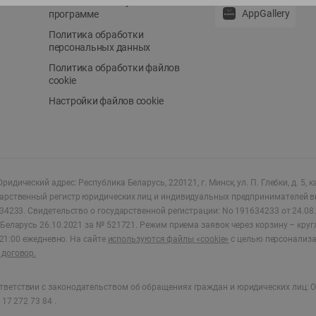
Положение о бонусной
AppGallery
программе
Политика обработки
персональных данных
Политика обработки файлов
cookie
Настройки файлов cookie
ридический адрес: Республика Беларусь, 220121, г. Минск, ул. П. Глебки, д. 5, к
дарственный регистр юридических лиц и индивидуальных предпринимателей в
34233.
Свидетельство о государственной регистрации: No 191634233 от 24.08.
Беларусь 26.10.2021 за № 521721. Режим приема заявок через корзину – круг
о 21:00 ежедневно
.
На сайте
используются файлы «cookie»
с целью персонализ
договор.
ветствии с законодательством об обращениях граждан и юридических лиц: О
17 272 73 84 .