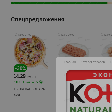
Спецпредложения
🕘
12:00
-
21:00
🕘
12:00
-
20:00
🕘
12:00
-
Главная
Каталог товаров
К
-
30
%
-
13
%
-
12
%
15.59
14.29
13.49
18.99
руб./
кг
руб./
шт
10.00
6
руб. за
Фарш Купеческий
Шашлы
полуфабрикат,
из сви
Пицца КАРБОНАРА
охлажденный
части
490г
полуфаб
фасовка: 0,5-0,7 кг
фасовка: