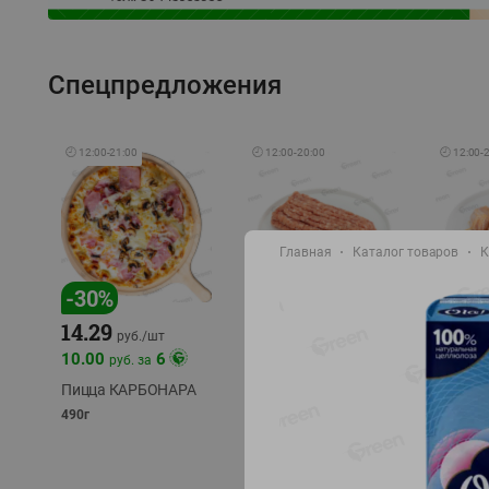
Спецпредложения
🕘
12:00
-
21:00
🕘
12:00
-
20:00
🕘
12:00
-
Главная
Каталог товаров
К
-
30
%
-
13
%
-
12
%
15.59
14.29
13.49
18.99
руб./
кг
руб./
шт
10.00
6
руб. за
Фарш Купеческий
Шашлы
полуфабрикат,
из сви
Пицца КАРБОНАРА
охлажденный
части
490г
полуфаб
фасовка: 0,5-0,7 кг
фасовка: