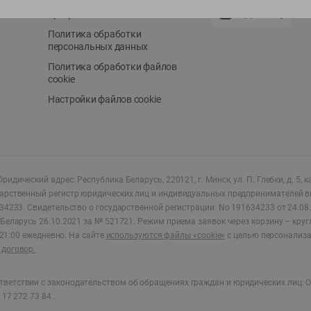
Положение о бонусной
AppGallery
программе
Политика обработки
персональных данных
Политика обработки файлов
cookie
Настройки файлов cookie
ридический адрес: Республика Беларусь, 220121, г. Минск, ул. П. Глебки, д. 5, к
дарственный регистр юридических лиц и индивидуальных предпринимателей в
34233.
Свидетельство о государственной регистрации: No 191634233 от 24.08.
Беларусь 26.10.2021 за № 521721. Режим приема заявок через корзину – круг
о 21:00 ежедневно
.
На сайте
используются файлы «cookie»
с целью персонализ
договор.
ветствии с законодательством об обращениях граждан и юридических лиц: О
17 272 73 84 .