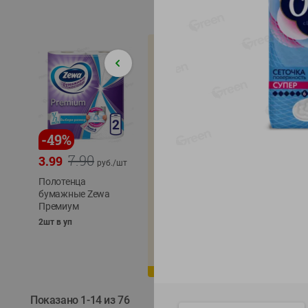
-
49
%
-
22
%
-
17
%
7.90
5.79
3.99
4.49
4.99
руб./
шт
руб./
шт
Полотенца
Икра
бумажные Zewa
трески
сельди
Премиум
тихоокеанской
тихоок
деликатесная
Лунско
2шт в уп
Лунское море 120г
ж/б кл
ж/б ключ
120г
120г
Показано 1-14 из 76