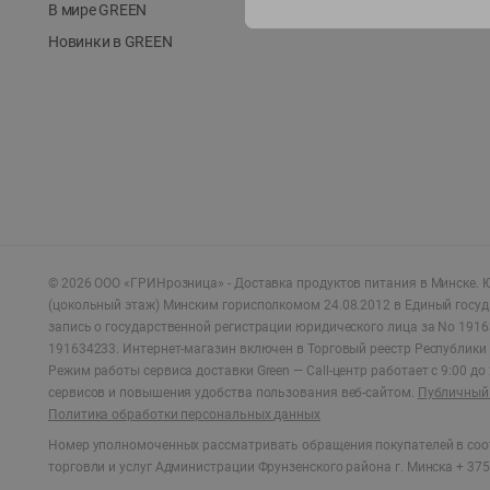
В мире GREEN
Новинки в GREEN
©
2026
ООО «ГРИНрозница» - Доставка продуктов питания в Минске.
Ю
(цокольный этаж) Минским горисполкомом 24.08.2012 в Единый госу
запись о государственной регистрации юридического лица за No 1916
191634233. Интернет-магазин включен в Торговый реестр Республики 
Режим работы сервиса доставки Green —
Call-центр работает с 9:00 д
сервисов и повышения удобства пользования веб-сайтом.
Публичный 
Политика обработки персональных данных
Номер уполномоченных рассматривать обращения покупателей в соот
торговли и услуг Администрации Фрунзенского района г. Минска + 375 