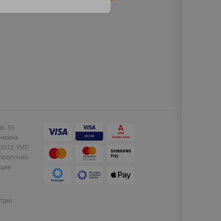
аб. 55
несена
2012.
УНП
лосуточно.
ации
тдел