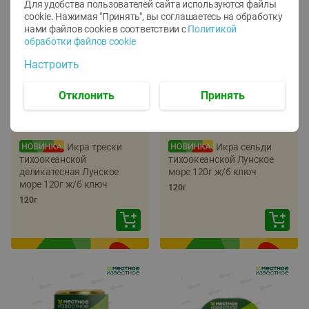
Для удобства пользователей сайта используются файлы
cookie. Нажимая "Принять", вы соглашаетесь
на обработку
нами файлов cookie в соответствии с
Политикой
обработки файлов cookie
Настроить
Отклонить
Принять
-
22
%
-
17
%
5.79
5.99
4.49
4.99
руб./
шт
руб./
шт
Икра трески
Икра сельди
тихоокеанской
тихоокеанской Лунское
деликатесная Лунское
море 120г ж/б ключ
море 120г ж/б ключ
120г
120г