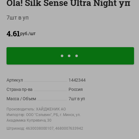
Ola! Silk Sense Ultra Night уп
О сервисе
7шт в уп
Настройки файлов cookie
4.61
Мой Green
руб./
шт
Приложение Green c
доставкой и бонусной картой
App
Google
AppGallery
Store
Play
Артикул
1442344
Страна пр-ва
Россия
+375 44 560-60-61
Масса / Объем
7шт в уп
Call-центр работает с 9:00 до 21:00 ежедневно
Производитель:
ХАЙДЖЕНИК АО
Импортер:
ООО "Сэльвин", РБ, г. Минск, ул.
shop@green-market.by
Академика Купревича, 30
Пишите нам свои вопросы, предложения и комментарии
Штрихкод:
4630038000107, 4680007633942
Вакансии
👋