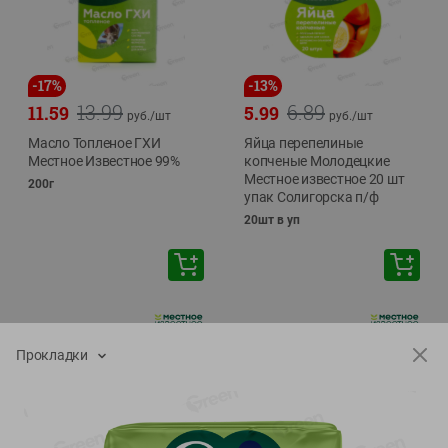
-
17
%
-
13
%
13.99
6.89
11.59
5.99
руб./
шт
руб./
шт
Масло Топленое ГХИ
Яйца перепелиные
Местное Известное 99%
копченые Молодецкие
Местное известное 20 шт
200г
упак Солигорска п/ф
20шт в уп
Прокладки