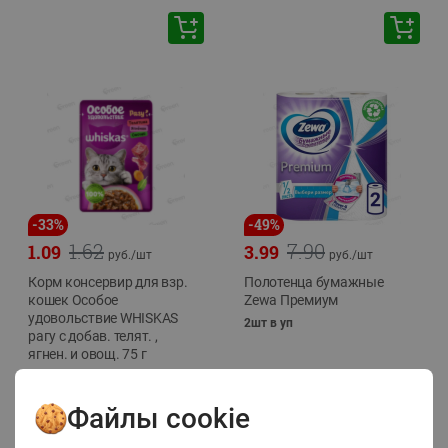
-
33
%
-
49
%
1.62
7.90
1.09
3.99
руб./
шт
руб./
шт
Корм консервир для взр.
Полотенца бумажные
кошек Особое
Zewa Премиум
удовольствие WHISKAS
2шт в уп
рагу с добав. телят. ,
ягнен. и овощ. 75 г
75г
Файлы cookie