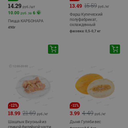
15.59
14.29
13.49
руб./
кг
руб./
шт
10.00
6
руб. за
Фарш Купеческий
полуфабрикат,
Пицца КАРБОНАРА
охлажденный
490г
фасовка: 0,5-0,7 кг
🕘
12:00
-
20:00
-
12
%
-
11
%
21.69
4.49
18.99
3.99
руб./
кг
руб./
кг
Шашлык Вкусный из
Дыня Гуляби вес
свиной филейной части