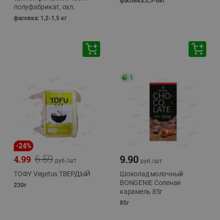
фасовка:3,5-6кг
полуфабрикат, охл.
фасовка: 1,2-1,5 кг
1
-
24
%
6.59
9.90
4.99
руб./
шт
руб./
шт
ТОФУ Vegetus ТВЕРДЫЙ
Шоколад молочный
BONGENIE Соленая
230г
карамель 85г
85г