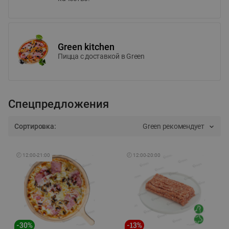
Green kitchen
Пицца c доставкой в Green
Спецпредложения
Сортировка:
Green рекомендует
🕘
12:00
-
21:00
🕘
12:00
-
20:00
-
30
%
-
13
%