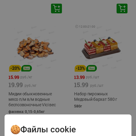
🕘
12:00
-
21:00
-
20
%
-
13
%
15.99
13.99
руб./
кг
руб./
шт
19.99
15.99
руб./
кг
руб./
шт
Мидии обыкновенные
Набор пирожных
мясо п/м в/м водные
Медовый бархат 580 г
беспозвоночные Vici вес
580г
фасовка: 0,15-0,65кг
Файлы cookie