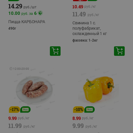
14.29
10.49
руб./
кг
руб./
шт
11.49
10.00
6
руб. за
руб./
кг
Пицца КАРБОНАРА
Свинина 1 с.
полуфабрикат,
490г
охлажденный 1 кг
фасовка: 1-2кг
🕘
12:00
-
20:00
-
17
%
-
10
%
9.99
8.99
руб./
кг
руб./
кг
11.99
9.99
руб./
кг
руб./
кг