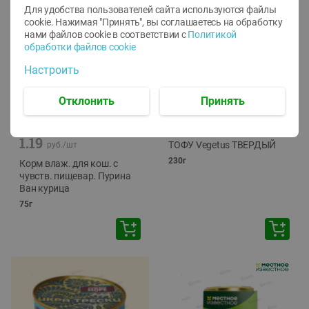
Для удобства пользователей сайта используются файлы
cookie. Нажимая "Принять", вы соглашаетесь
на обработку
нами файлов cookie в соответствии с
Политикой
обработки файлов cookie
Настроить
Отклонить
Принять
-
12
%
-
24
%
6.59
4.99
1.05
руб./
шт
руб./
шт
1.19
ТОФУ Vegetus ТВЕРДЫЙ
руб./
шт
230г
Корм влаж. для кош. с
чувств. пищевар. Пурина
Ван курица
75г