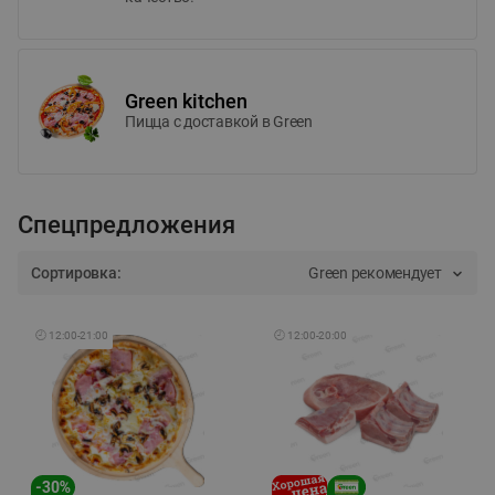
Green kitchen
Пицца c доставкой в Green
Спецпредложения
Сортировка:
Green рекомендует
🕘
12:00
-
21:00
🕘
12:00
-
20:00
-
30
%