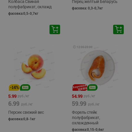
Колбаса Свиная
Перец желтый Беларусь
полуфабрикат, охлажд
фасовка: 0,3-0,7кг
фасовка:0,5-0,7кг
🕘
12:00
-
20:00
-
14
%
5.99
54.99
руб./
кг
руб./
кг
6.99
59.99
руб./
кг
руб./
кг
Персик свежий вес
Форель стейк
полуфабрикат,
фасовка:0,8-1кг
охлажденный
фасовка:0,15-0,6кг