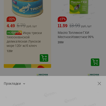
-
22
%
-
17
%
5.79
13.99
4.49
11.59
руб./
шт
руб./
шт
Масло Топленое ГХИ
Икра трески
Местное Известное 99%
тихоокеанской
деликатесная Лунское
200г
море 120г ж/б ключ
120г
Прокладки