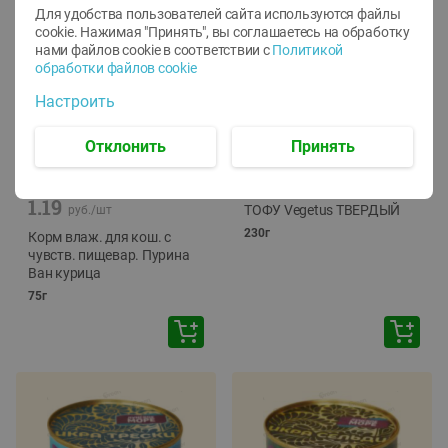
Для удобства пользователей сайта используются файлы
cookie. Нажимая "Принять", вы соглашаетесь
на обработку
нами файлов cookie в соответствии с
Политикой
обработки файлов cookie
Настроить
Отклонить
Принять
-
12
%
-
24
%
6.59
4.99
1.05
руб./
шт
руб./
шт
1.19
ТОФУ Vegetus ТВЕРДЫЙ
руб./
шт
230г
Корм влаж. для кош. с
чувств. пищевар. Пурина
Ван курица
75г