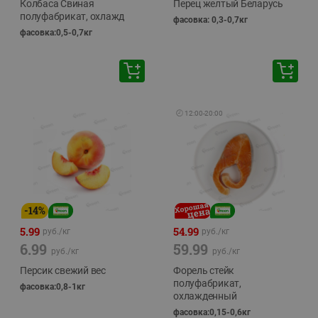
Колбаса Свиная
Перец желтый Беларусь
полуфабрикат, охлажд
фасовка: 0,3-0,7кг
фасовка:0,5-0,7кг
🕘
12:00
-
20:00
-
14
%
5.99
54.99
руб./
кг
руб./
кг
6.99
59.99
руб./
кг
руб./
кг
Персик свежий вес
Форель стейк
полуфабрикат,
фасовка:0,8-1кг
охлажденный
фасовка:0,15-0,6кг