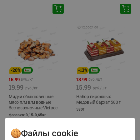
🕘
12:00
-
21:00
-
20
%
-
13
%
15.99
13.99
руб./
кг
руб./
шт
19.99
15.99
руб./
кг
руб./
шт
Мидии обыкновенные
Набор пирожных
мясо п/м в/м водные
Медовый бархат 580 г
беспозвоночные Vici вес
580г
фасовка: 0,15-0,65кг
Файлы cookie