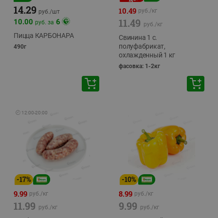
14.29
10.49
руб./
кг
руб./
шт
11.49
10.00
6
руб. за
руб./
кг
Пицца КАРБОНАРА
Свинина 1 с.
полуфабрикат,
490г
охлажденный 1 кг
фасовка: 1-2кг
🕘
12:00
-
20:00
-
17
%
-
10
%
9.99
8.99
руб./
кг
руб./
кг
11.99
9.99
руб./
кг
руб./
кг