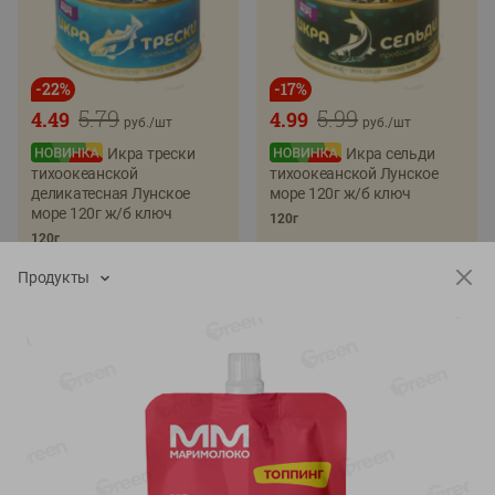
-
22
%
-
17
%
5.79
5.99
4.49
4.99
руб./
шт
руб./
шт
Икра трески
Икра сельди
тихоокеанской
тихоокеанской Лунское
деликатесная Лунское
море 120г ж/б ключ
море 120г ж/б ключ
120г
120г
Продукты