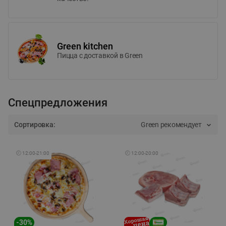
Green kitchen
Пицца c доставкой в Green
Спецпредложения
Сортировка:
Green рекомендует
🕘
12:00
-
21:00
🕘
12:00
-
20:00
-
30
%