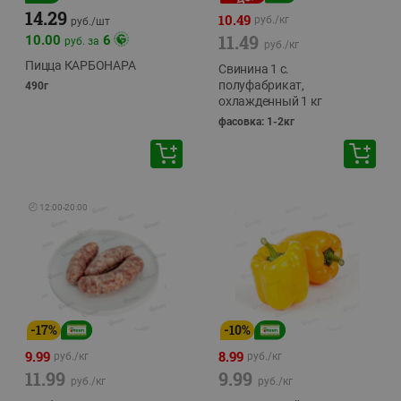
14.29
10.49
руб./
кг
руб./
шт
11.49
10.00
6
руб. за
руб./
кг
Пицца КАРБОНАРА
Свинина 1 с.
полуфабрикат,
490г
охлажденный 1 кг
фасовка: 1-2кг
🕘
12:00
-
20:00
-
17
%
-
10
%
9.99
8.99
руб./
кг
руб./
кг
11.99
9.99
руб./
кг
руб./
кг