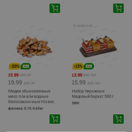
🕘
12:00
-
21:00
-
20
%
-
13
%
15.99
13.99
руб./
кг
руб./
шт
19.99
15.99
руб./
кг
руб./
шт
Мидии обыкновенные
Набор пирожных
мясо п/м в/м водные
Медовый бархат 580 г
беспозвоночные Vici вес
580г
фасовка: 0,15-0,65кг