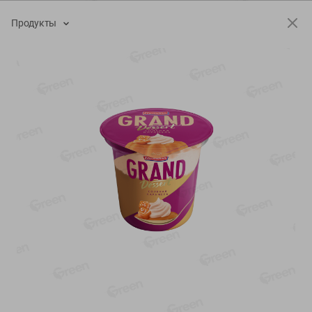
-
17
%
-
13
%
Продукты
13.99
6.89
11.59
5.99
руб./
шт
руб./
шт
Масло Топленое ГХИ
Яйца перепелиные
Местное Известное 99%
копченые Молодецкие
Местное известное 20 шт
200г
упак Солигорска п/ф
20шт в уп
Показано 1-14 из 79
Показать 15-28 из 79
Каталог товаров
Специально для вас