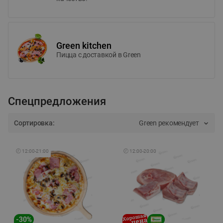
Green kitchen
Пицца c доставкой в Green
Спецпредложения
Сортировка:
Green рекомендует
🕘
12:00
-
21:00
🕘
12:00
-
20:00
-
30
%