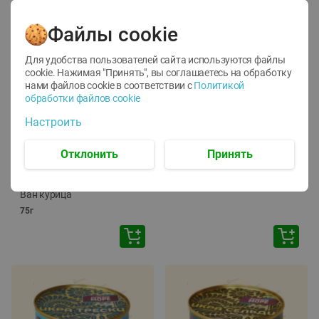
Файлы cookie
Для удобства пользователей сайта используются файлы
cookie. Нажимая "Принять", вы соглашаетесь
на обработку
нами файлов cookie в соответствии с
Политикой
обработки файлов cookie
-
12
%
-
24
%
Настроить
6.59
4.99
1.05
руб./
шт
руб./
шт
1.19
ТОФУ Vegetus ТВЕРДЫЙ
руб./
шт
Отклонить
Принять
230г
Корм влаж. для кош. с
чувств. пищевар. Пурина
Ван курица
75г