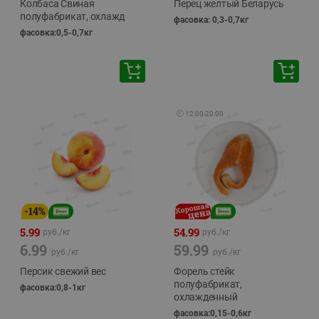
Колбаса Свиная
Перец желтый Беларусь
полуфабрикат, охлажд
фасовка: 0,3-0,7кг
фасовка:0,5-0,7кг
🕘
12:00
-
20:00
-
14
%
5.99
54.99
руб./
кг
руб./
кг
6.99
59.99
руб./
кг
руб./
кг
Персик свежий вес
Форель стейк
полуфабрикат,
фасовка:0,8-1кг
охлажденный
фасовка:0,15-0,6кг