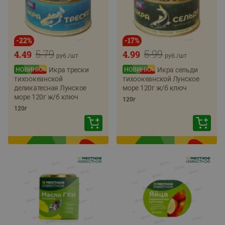
-
22
%
-
17
%
5.79
5.99
4.49
4.99
руб./
шт
руб./
шт
Икра трески
Икра сельди
тихоокеанской
тихоокеанской Лунское
деликатесная Лунское
море 120г ж/б ключ
море 120г ж/б ключ
120г
120г