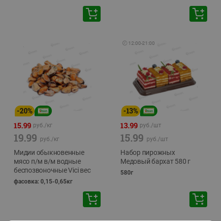
🕘
12:00
-
21:00
-
20
%
-
13
%
15.99
13.99
руб./
кг
руб./
шт
19.99
15.99
руб./
кг
руб./
шт
Мидии обыкновенные
Набор пирожных
мясо п/м в/м водные
Медовый бархат 580 г
беспозвоночные Vici вес
580г
фасовка: 0,15-0,65кг