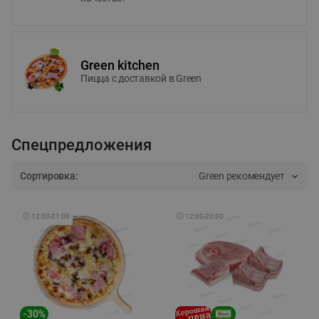
Green kitchen
Пицца c доставкой в Green
Спецпредложения
Сортировка:
Green рекомендует
🕘
12:00
-
21:00
🕘
12:00
-
20:00
-
30
%