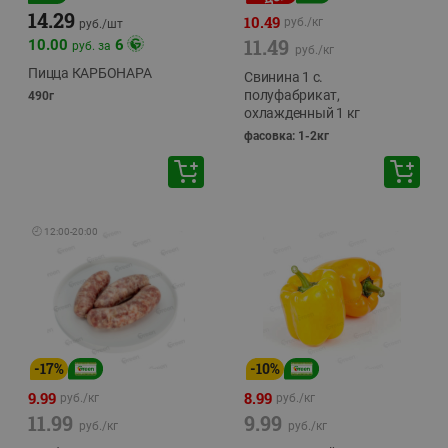
14.29
10.49
руб./
кг
руб./
шт
11.49
10.00
6
руб. за
руб./
кг
Пицца КАРБОНАРА
Свинина 1 с.
полуфабрикат,
490г
охлажденный 1 кг
фасовка: 1-2кг
🕘
12:00
-
20:00
-
17
%
-
10
%
9.99
8.99
руб./
кг
руб./
кг
11.99
9.99
руб./
кг
руб./
кг