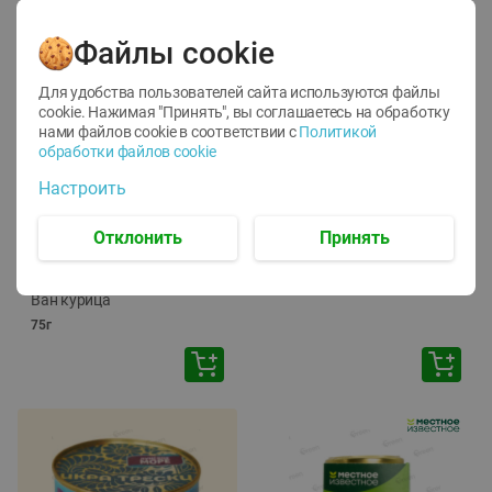
Файлы cookie
Для удобства пользователей сайта используются файлы
cookie. Нажимая "Принять", вы соглашаетесь
на обработку
нами файлов cookie в соответствии с
Политикой
обработки файлов cookie
-
12
%
-
24
%
Настроить
6.59
4.99
1.05
руб./
шт
руб./
шт
1.19
ТОФУ Vegetus ТВЕРДЫЙ
руб./
шт
Отклонить
Принять
230г
Корм влаж. для кош. с
чувств. пищевар. Пурина
Ван курица
75г