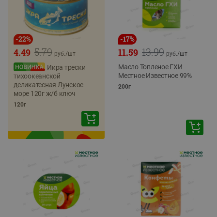
-
22
%
-
17
%
5.79
13.99
4.49
11.59
руб./
шт
руб./
шт
Масло Топленое ГХИ
Икра трески
Местное Известное 99%
тихоокеанской
деликатесная Лунское
200г
море 120г ж/б ключ
120г