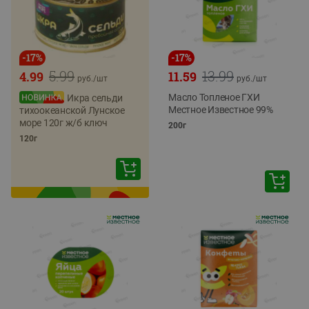
-
17
%
-
17
%
5.99
13.99
4.99
11.59
руб./
шт
руб./
шт
Масло Топленое ГХИ
Икра сельди
Местное Известное 99%
тихоокеанской Лунское
море 120г ж/б ключ
200г
120г