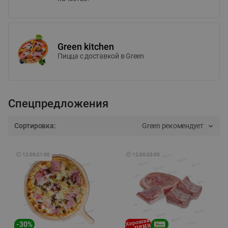
Green kitchen
Пицца c доставкой в Green
Спецпредложения
Сортировка:
Green рекомендует
🕘
12:00
-
21:00
🕘
12:00
-
20:00
-
30
%