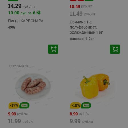
14.29
10.49
руб./
кг
руб./
шт
11.49
10.00
6
руб. за
руб./
кг
Пицца КАРБОНАРА
Свинина 1 с.
полуфабрикат,
490г
охлажденный 1 кг
фасовка: 1-2кг
🕘
12:00
-
20:00
-
17
%
-
10
%
9.99
8.99
руб./
кг
руб./
кг
11.99
9.99
руб./
кг
руб./
кг