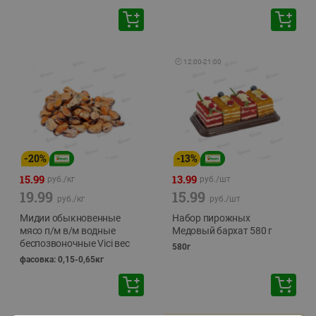
🕘
12:00
-
21:00
-
20
%
-
13
%
15.99
13.99
руб./
кг
руб./
шт
19.99
15.99
руб./
кг
руб./
шт
Мидии обыкновенные
Набор пирожных
мясо п/м в/м водные
Медовый бархат 580 г
беспозвоночные Vici вес
580г
фасовка: 0,15-0,65кг