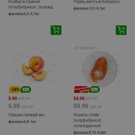
Колбаса Свиная
Перец желтый Беларусь
полуфабрикат, охлажд
фасовка: 0,3-0,7кг
фасовка:0,5-0,7кг
🕘
12:00
-
20:00
-
14
%
5.99
54.99
руб./
кг
руб./
кг
6.99
59.99
руб./
кг
руб./
кг
Персик свежий вес
Форель стейк
полуфабрикат,
фасовка:0,8-1кг
охлажденный
фасовка:0,15-0,6кг