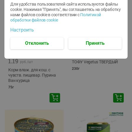
Для удобства пользователей сайта используются файлы
cookie. Нажимая "Принять", вы соглашаетесь
на обработку
нами файлов cookie в соответствии с
Политикой
обработки файлов cookie
Настроить
Отклонить
Принять
-
12
%
-
24
%
6.59
4.99
1.05
руб./
шт
руб./
шт
1.19
ТОФУ Vegetus ТВЕРДЫЙ
руб./
шт
230г
Корм влаж. для кош. с
чувств. пищевар. Пурина
Ван курица
75г