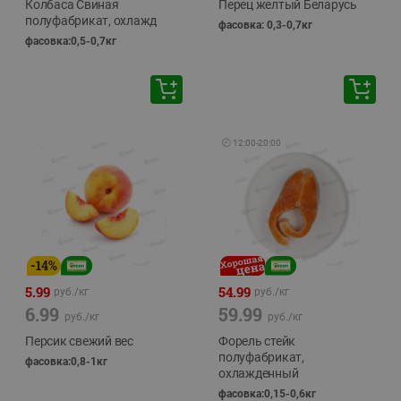
Колбаса Свиная
Перец желтый Беларусь
полуфабрикат, охлажд
фасовка: 0,3-0,7кг
фасовка:0,5-0,7кг
🕘
12:00
-
20:00
-
14
%
5.99
54.99
руб./
кг
руб./
кг
6.99
59.99
руб./
кг
руб./
кг
Персик свежий вес
Форель стейк
полуфабрикат,
фасовка:0,8-1кг
охлажденный
фасовка:0,15-0,6кг