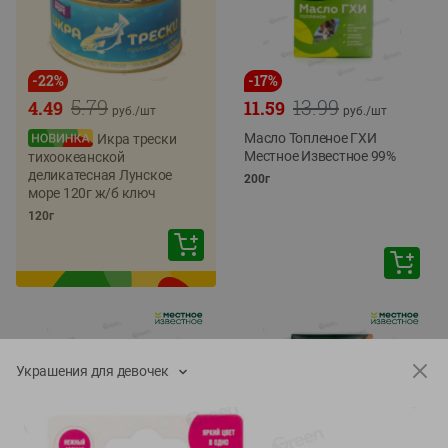
-
22
%
-
17
%
5.79
13.99
4.49
11.59
руб./
шт
руб./
шт
Масло Топленое ГХИ
Икра трески
Местное Известное 99%
тихоокеанской
деликатесная Лунское
200г
море 120г ж/б ключ
120г
Украшения для девочек