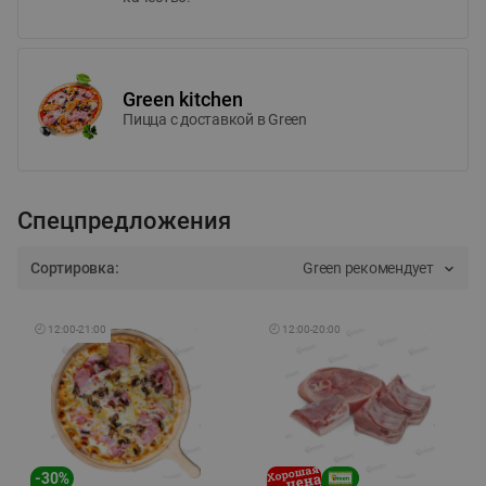
Green kitchen
Пицца c доставкой в Green
Спецпредложения
Сортировка:
Green рекомендует
🕘
12:00
-
21:00
🕘
12:00
-
20:00
-
30
%