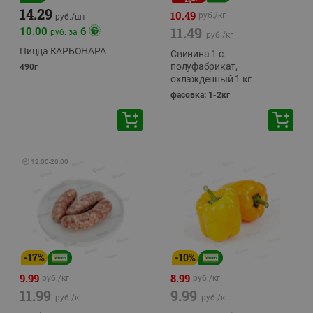
14.29
10.49
руб./
кг
руб./
шт
11.49
10.00
6
руб. за
руб./
кг
Пицца КАРБОНАРА
Свинина 1 с.
полуфабрикат,
490г
охлажденный 1 кг
фасовка: 1-2кг
🕘
12:00
-
20:00
-
17
%
-
10
%
9.99
8.99
руб./
кг
руб./
кг
11.99
9.99
руб./
кг
руб./
кг