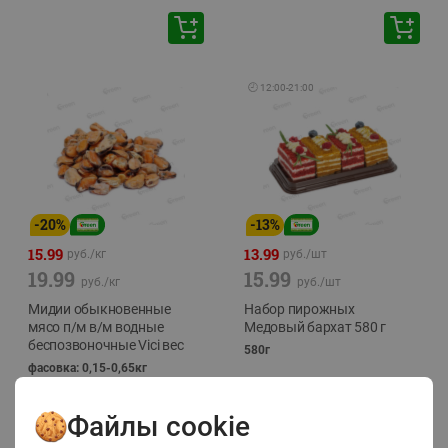
🕘
12:00
-
21:00
-
20
%
-
13
%
15.99
13.99
руб./
кг
руб./
шт
19.99
15.99
руб./
кг
руб./
шт
Мидии обыкновенные
Набор пирожных
мясо п/м в/м водные
Медовый бархат 580 г
беспозвоночные Vici вес
580г
фасовка: 0,15-0,65кг
Файлы cookie