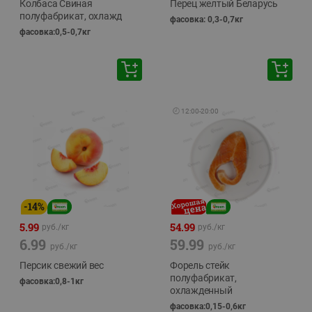
Колбаса Свиная
Перец желтый Беларусь
полуфабрикат, охлажд
фасовка: 0,3-0,7кг
фасовка:0,5-0,7кг
🕘
12:00
-
20:00
-
14
%
5.99
54.99
руб./
кг
руб./
кг
6.99
59.99
руб./
кг
руб./
кг
Персик свежий вес
Форель стейк
полуфабрикат,
фасовка:0,8-1кг
охлажденный
фасовка:0,15-0,6кг