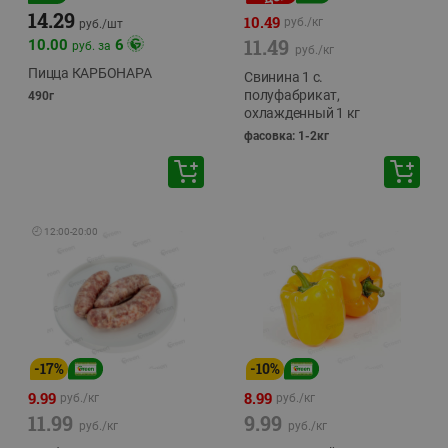
14.29
10.49
руб./
кг
руб./
шт
11.49
10.00
6
руб. за
руб./
кг
Пицца КАРБОНАРА
Свинина 1 с.
полуфабрикат,
490г
охлажденный 1 кг
фасовка: 1-2кг
🕘
12:00
-
20:00
-
17
%
-
10
%
9.99
8.99
руб./
кг
руб./
кг
11.99
9.99
руб./
кг
руб./
кг