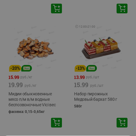
🕘
12:00
-
21:00
-
20
%
-
13
%
15.99
13.99
руб./
кг
руб./
шт
19.99
15.99
руб./
кг
руб./
шт
Мидии обыкновенные
Набор пирожных
мясо п/м в/м водные
Медовый бархат 580 г
беспозвоночные Vici вес
580г
фасовка: 0,15-0,65кг