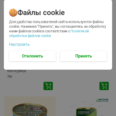
Файлы cookie
Для удобства пользователей сайта используются файлы
cookie. Нажимая "Принять", вы соглашаетесь
на обработку
нами файлов cookie в соответствии с
Политикой
обработки файлов cookie
-
12
%
-
24
%
Настроить
6.59
4.99
1.05
руб./
шт
руб./
шт
1.19
ТОФУ Vegetus ТВЕРДЫЙ
руб./
шт
Отклонить
Принять
230г
Корм влаж. для кош. с
чувств. пищевар. Пурина
Ван курица
75г