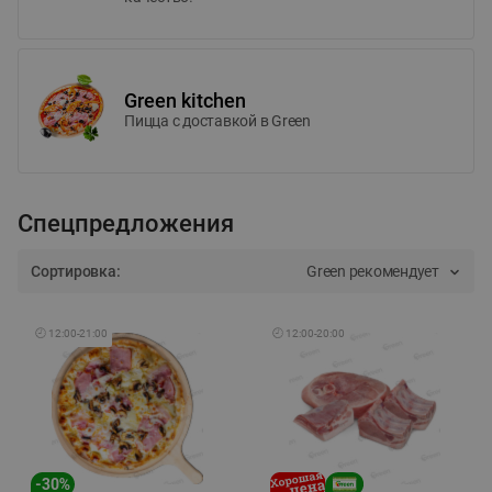
Green kitchen
Пицца c доставкой в Green
Спецпредложения
Сортировка:
Green рекомендует
🕘
12:00
-
21:00
🕘
12:00
-
20:00
-
30
%