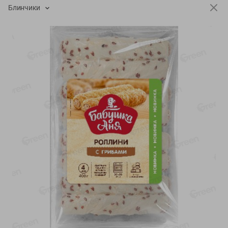
-
13
%
-
20
%
Блинчики
6.89
4.99
5.99
3.99
руб./
шт
руб./
шт
Яйца перепелиные
Конфеты фруктово-
копченые Молодецкие
ягодные Местное
Местное известное 20 шт
известное яблоко-тыква
упак Солигорска п/ф
Хоба
20шт в уп
60г
Показано 1-14 из 78
Показать 15-28 из 78
Каталог товаров
Специально для вас