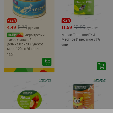
-
22
%
-
17
%
5.79
13.99
4.49
11.59
руб./
шт
руб./
шт
Масло Топленое ГХИ
Икра трески
Местное Известное 99%
тихоокеанской
деликатесная Лунское
200г
море 120г ж/б ключ
120г