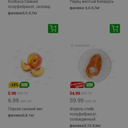
Колбаса Свиная
Перец желтый Беларусь
полуфабрикат, охлажд
фасовка: 0,3-0,7кг
фасовка:0,5-0,7кг
🕘
12:00
-
20:00
-
14
%
5.99
54.99
руб./
кг
руб./
кг
6.99
59.99
руб./
кг
руб./
кг
Персик свежий вес
Форель стейк
полуфабрикат,
фасовка:0,8-1кг
охлажденный
фасовка:0,15-0,6кг