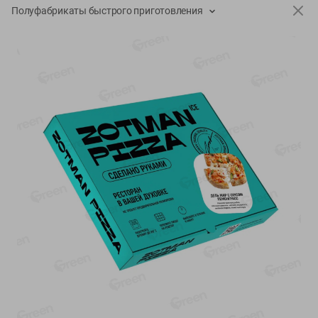
-
17
%
-
13
%
Полуфабрикаты быстрого приготовления
13.99
6.89
11.59
5.99
руб./
шт
руб./
шт
Масло Топленое ГХИ
Яйца перепелиные
Местное Известное 99%
копченые Молодецкие
Местное известное 20 шт
200г
упак Солигорска п/ф
20шт в уп
Показано 1-14 из 79
Показать 15-28 из 79
Каталог товаров
Специально для вас