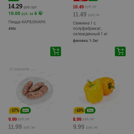
14.29
10.49
руб./
кг
руб./
шт
11.49
10.00
6
руб. за
руб./
кг
Пицца КАРБОНАРА
Свинина 1 с.
полуфабрикат,
490г
охлажденный 1 кг
фасовка: 1-2кг
🕘
12:00
-
20:00
-
17
%
-
10
%
9.99
8.99
руб./
кг
руб./
кг
11.99
9.99
руб./
кг
руб./
кг