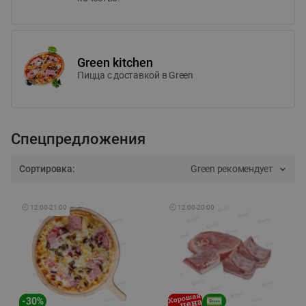
Green kitchen
Пицца c доставкой в Green
Спецпредложения
Сортировка:
Green рекомендует
🕘
12:00
-
21:00
🕘
12:00
-
20:00
-
30
%