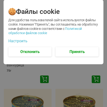
Файлы cookie
Для удобства пользователей сайта используются файлы
cookie. Нажимая "Принять", вы соглашаетесь
на обработку
нами файлов cookie в соответствии с
Политикой
обработки файлов cookie
-
12
%
-
24
%
Настроить
6.59
4.99
1.05
руб./
шт
руб./
шт
1.19
ТОФУ Vegetus ТВЕРДЫЙ
руб./
шт
Отклонить
Принять
230г
Корм влаж. для кош. с
чувств. пищевар. Пурина
Ван курица
75г