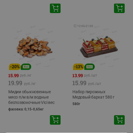
🕘
12:00
-
21:00
-
20
%
-
13
%
15.99
13.99
руб./
кг
руб./
шт
19.99
15.99
руб./
кг
руб./
шт
Мидии обыкновенные
Набор пирожных
мясо п/м в/м водные
Медовый бархат 580 г
беспозвоночные Vici вес
580г
фасовка: 0,15-0,65кг