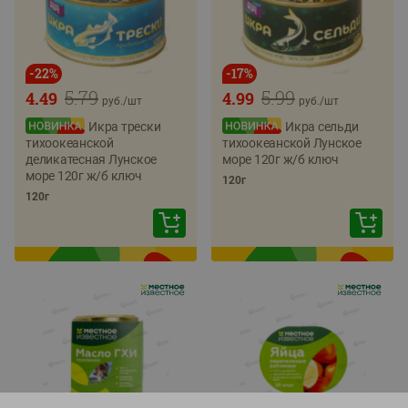
-
22
%
-
17
%
5.79
5.99
4.49
4.99
руб./
шт
руб./
шт
Икра трески
Икра сельди
тихоокеанской
тихоокеанской Лунское
деликатесная Лунское
море 120г ж/б ключ
море 120г ж/б ключ
120г
120г