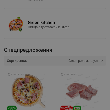
Green kitchen
Пицца c доставкой в Green
Спецпредложения
Сортировка:
Green рекомендует
🕘
12:00
-
21:00
🕘
12:00
-
20:00
-
30
%