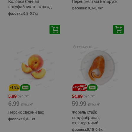
Колбаса Свиная
Перец желтый Беларусь
полуфабрикат, охлажд
фасовка: 0,3-0,7кг
фасовка:0,5-0,7кг
🕘
12:00
-
20:00
-
14
%
5.99
54.99
руб./
кг
руб./
кг
6.99
59.99
руб./
кг
руб./
кг
Персик свежий вес
Форель стейк
полуфабрикат,
фасовка:0,8-1кг
охлажденный
фасовка:0,15-0,6кг