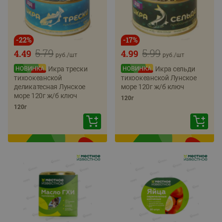
-
22
%
-
17
%
5.79
5.99
4.49
4.99
руб./
шт
руб./
шт
Икра трески
Икра сельди
тихоокеанской
тихоокеанской Лунское
деликатесная Лунское
море 120г ж/б ключ
море 120г ж/б ключ
120г
120г