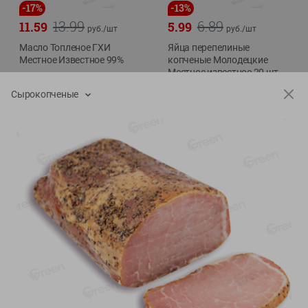
-
17
%
-
13
%
13.99
6.89
11.59
5.99
руб./
шт
руб./
шт
Масло Топленое ГХИ
Яйца перепелиные
Местное Известное 99%
копченые Молодецкие
Местное известное 20 шт
200г
упак Солигорска п/ф
Сырокопченые
20шт в уп
Показано 1-14 из 79
Показать 15-28 из 79
Каталог товаров
Специально для вас