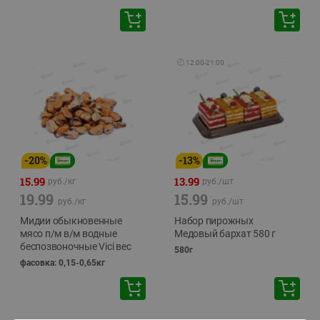
🕘
12:00
-
21:00
-
20
%
-
13
%
15.99
13.99
руб./
кг
руб./
шт
19.99
15.99
руб./
кг
руб./
шт
Мидии обыкновенные
Набор пирожных
мясо п/м в/м водные
Медовый бархат 580 г
беспозвоночные Vici вес
580г
фасовка: 0,15-0,65кг