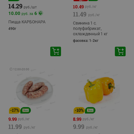
14.29
10.49
руб./
кг
руб./
шт
11.49
10.00
6
руб. за
руб./
кг
Пицца КАРБОНАРА
Свинина 1 с.
полуфабрикат,
490г
охлажденный 1 кг
фасовка: 1-2кг
🕘
12:00
-
20:00
-
17
%
-
10
%
9.99
8.99
руб./
кг
руб./
кг
11.99
9.99
руб./
кг
руб./
кг