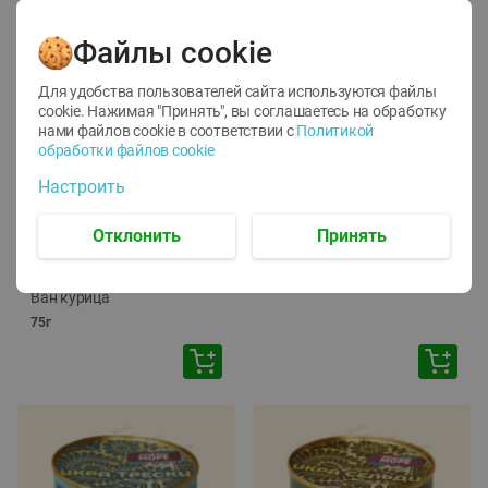
Файлы cookie
Для удобства пользователей сайта используются файлы
cookie. Нажимая "Принять", вы соглашаетесь
на обработку
нами файлов cookie в соответствии с
Политикой
обработки файлов cookie
-
12
%
-
24
%
Настроить
6.59
4.99
1.05
руб./
шт
руб./
шт
1.19
ТОФУ Vegetus ТВЕРДЫЙ
руб./
шт
Отклонить
Принять
230г
Корм влаж. для кош. с
чувств. пищевар. Пурина
Ван курица
75г