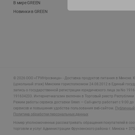
В мире GREEN
Новинки в GREEN
©
2026
ООО «ГРИНрозница» - Доставка продуктов питания в Минске.
Ю
(цокольный этаж) Минским горисполкомом 24.08.2012 в Единый госу
запись о государственной регистрации юридического лица за No 1916
191634233. Интернет-магазин включен в Торговый реестр Республики 
Режим работы сервиса доставки Green —
Call-центр работает с 9:00 д
сервисов и повышения удобства пользования веб-сайтом.
Публичный 
Политика обработки персональных данных
Номер уполномоченных рассматривать обращения покупателей в соот
торговли и услуг Администрации Фрунзенского района г. Минска + 375 