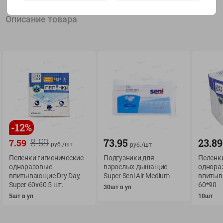
Описание товара
Показать 15-28 из 76
О сервисе
Мой Green
Оплата
История покупок
Условия доставки
Мои товары
-
12
%
Возврат товара
8.59
73.95
23.89
7.59
Обратная связь
руб./
шт
руб./
шт
Оформление заказа
Пеленки гигиенические
Подгузники для
Пеленки
Приложение Green c
Приемка товара
одноразовые
взрослых дышащие
однора
доставкой и бонусно
впитывающие Dry Day,
Super Seni Air Medium
впитыв
Самовывоз
Super 60х60 5 шт.
60*90
30шт в уп
Рекламная игра
App Store
5шт в уп
10шт
n
Публичный договор
Google Play