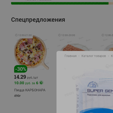
Спецпредложения
🕘
12:00
-
21:00
🕘
12:00
-
20:00
🕘
12:00
-
Главная
Каталог товаров
К
-
30
%
-
13
%
-
12
%
15.59
14.29
13.49
18.99
руб./
кг
руб./
шт
10.00
6
руб. за
Фарш Купеческий
Шашлы
полуфабрикат,
из сви
Пицца КАРБОНАРА
охлажденный
части
490г
полуфаб
фасовка: 0,5-0,7 кг
фасовка: