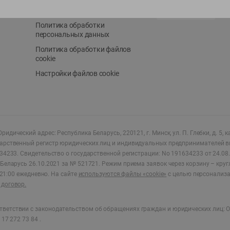
Положение о бонусной
AppGallery
программе
Политика обработки
персональных данных
Политика обработки файлов
cookie
Настройки файлов cookie
ридический адрес: Республика Беларусь, 220121, г. Минск, ул. П. Глебки, д. 5, к
дарственный регистр юридических лиц и индивидуальных предпринимателей в
34233.
Свидетельство о государственной регистрации: No 191634233 от 24.08.
Беларусь 26.10.2021 за № 521721. Режим приема заявок через корзину – круг
о 21:00 ежедневно
.
На сайте
используются файлы «cookie»
с целью персонализ
договор.
ветствии с законодательством об обращениях граждан и юридических лиц: О
17 272 73 84 .