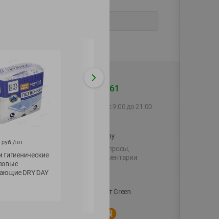
+375 44 560-60-61
Call-центр работает с 9:00 до 21:00
ежедневно
shop@green-market.by
руб./
шт
Пишите нам свои вопросы,
 гигиенические
предложения и комментарии
зовые
й картой
ающие DRY DAY
Вакансии
👋
Корпоративный сайт Green