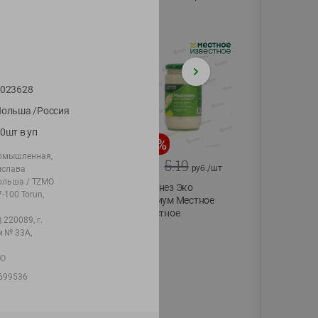
75г
023628
ольша /Россия
0шт в уп
-
20
%
-
12
%
ромышленная,
4.99
5.19
3.99
4.59
руб./
шт
руб./
шт
нислава
Польша / TZMO
Конфеты фруктово-
Майонез Эко
7-100 Torun,
ягодные Местное
премиум Местное
известное яблоко-
известное
220089, г.
тыква Хоба
300г
 № 33А,
60г
ОО
699536