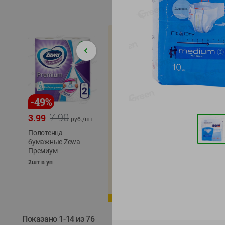
-
49
%
-
22
%
-
17
%
7.90
5.79
3.99
4.49
4.99
руб./
шт
руб./
шт
Полотенца
Икра
бумажные Zewa
трески
сельди
Премиум
тихоокеанской
тихоок
деликатесная
Лунско
2шт в уп
Лунское море 120г
ж/б кл
ж/б ключ
120г
120г
Показано 1-14 из 76