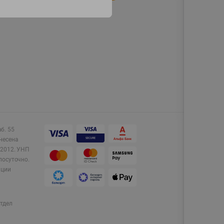
аб. 55
несена
2012.
УНП
лосуточно.
ации
тдел