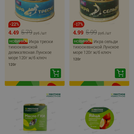
-
22
%
-
17
%
5.79
5.99
4.49
4.99
руб./
шт
руб./
шт
Икра трески
Икра сельди
тихоокеанской
тихоокеанской Лунское
деликатесная Лунское
море 120г ж/б ключ
море 120г ж/б ключ
120г
120г