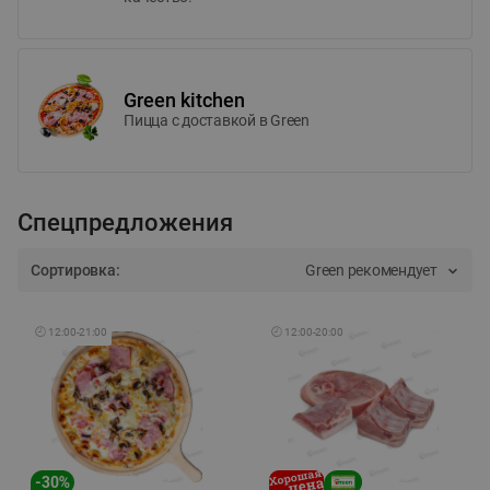
Green kitchen
Пицца c доставкой в Green
Спецпредложения
Сортировка:
Green рекомендует
🕘
12:00
-
21:00
🕘
12:00
-
20:00
-
30
%