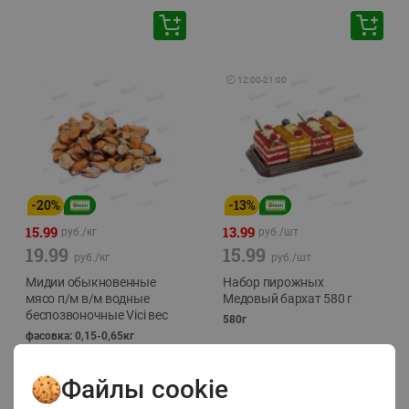
🕘
12:00
-
21:00
-
20
%
-
13
%
15.99
13.99
руб./
кг
руб./
шт
19.99
15.99
руб./
кг
руб./
шт
Мидии обыкновенные
Набор пирожных
мясо п/м в/м водные
Медовый бархат 580 г
беспозвоночные Vici вес
580г
фасовка: 0,15-0,65кг
Файлы cookie