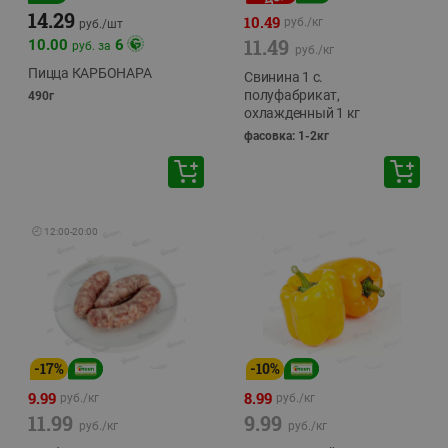
14.29
10.49
руб./
кг
руб./
шт
11.49
10.00
6
руб. за
руб./
кг
Пицца КАРБОНАРА
Свинина 1 с.
полуфабрикат,
490г
охлажденный 1 кг
фасовка: 1-2кг
🕘
12:00
-
20:00
-
17
%
-
10
%
9.99
8.99
руб./
кг
руб./
кг
11.99
9.99
руб./
кг
руб./
кг