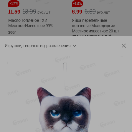
-
17
%
-
13
%
13.99
6.89
11.59
5.99
руб./
шт
руб./
шт
Масло Топленое ГХИ
Яйца перепелиные
Местное Известное 99%
копченые Молодецкие
Местное известное 20 шт
200г
упак Солигорска п/ф
20шт в уп
Игрушки, творчество, развлечения
Показано 1-14 из 79
Показать 15-28 из 79
Каталог товаров
Специально для вас