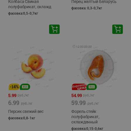
Колбаса Свиная
Перец желтый Беларусь
полуфабрикат, охлажд
фасовка: 0,3-0,7кг
фасовка:0,5-0,7кг
🕘
12:00
-
20:00
-
14
%
5.99
54.99
руб./
кг
руб./
кг
6.99
59.99
руб./
кг
руб./
кг
Персик свежий вес
Форель стейк
полуфабрикат,
фасовка:0,8-1кг
охлажденный
фасовка:0,15-0,6кг