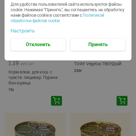
Для удобства пользователей сайта используются файлы
cookie. Нажимая "Принять", вы соглашаетесь
на обработку
нами файлов cookie в соответствии с
Политикой
обработки файлов cookie
Настроить
Отклонить
Принять
-
12
%
-
24
%
6.59
4.99
1.05
руб./
шт
руб./
шт
1.19
ТОФУ Vegetus ТВЕРДЫЙ
руб./
шт
230г
Корм влаж. для кош. с
чувств. пищевар. Пурина
Ван курица
75г