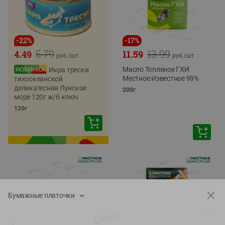
-
22
%
-
17
%
5.79
13.99
4.49
11.59
руб./
шт
руб./
шт
Масло Топленое ГХИ
Икра трески
Местное Известное 99%
тихоокеанской
деликатесная Лунское
200г
море 120г ж/б ключ
120г
Бумажные платочки