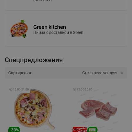
Green kitchen
Пицца c доставкой в Green
Спецпредложения
Сортировка:
Green рекомендует
🕘
12:00
-
21:00
🕘
12:00
-
20:00
-
30
%