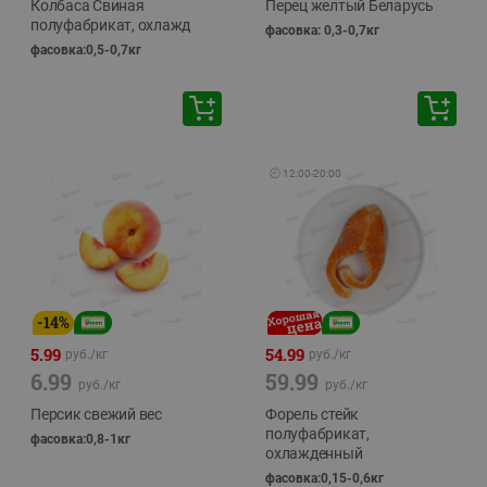
Колбаса Свиная
Перец желтый Беларусь
полуфабрикат, охлажд
фасовка: 0,3-0,7кг
фасовка:0,5-0,7кг
🕘
12:00
-
20:00
-
14
%
5.99
54.99
руб./
кг
руб./
кг
6.99
59.99
руб./
кг
руб./
кг
Персик свежий вес
Форель стейк
полуфабрикат,
фасовка:0,8-1кг
охлажденный
фасовка:0,15-0,6кг