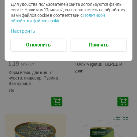
Для удобства пользователей сайта используются файлы
cookie. Нажимая "Принять", вы соглашаетесь
на обработку
нами файлов cookie в соответствии с
Политикой
обработки файлов cookie
Настроить
Отклонить
Принять
-
12
%
-
24
%
6.59
4.99
1.05
руб./
шт
руб./
шт
1.19
ТОФУ Vegetus ТВЕРДЫЙ
руб./
шт
230г
Корм влаж. для кош. с
чувств. пищевар. Пурина
Ван курица
75г