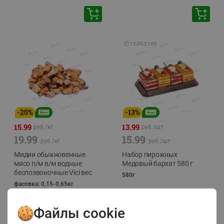
🕘
12:00
-
21:00
-
20
%
-
13
%
15.99
13.99
руб./
кг
руб./
шт
19.99
15.99
руб./
кг
руб./
шт
Мидии обыкновенные
Набор пирожных
мясо п/м в/м водные
Медовый бархат 580 г
беспозвоночные Vici вес
580г
фасовка: 0,15-0,65кг
Файлы cookie