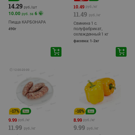
14.29
10.49
руб./
кг
руб./
шт
11.49
10.00
6
руб. за
руб./
кг
Пицца КАРБОНАРА
Свинина 1 с.
полуфабрикат,
490г
охлажденный 1 кг
фасовка: 1-2кг
🕘
12:00
-
20:00
-
17
%
-
10
%
9.99
8.99
руб./
кг
руб./
кг
11.99
9.99
руб./
кг
руб./
кг