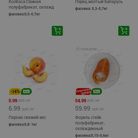
Колбаса Свиная
Перец желтый Беларусь
полуфабрикат, охлажд
фасовка: 0,3-0,7кг
фасовка:0,5-0,7кг
🕘
12:00
-
20:00
-
14
%
5.99
54.99
руб./
кг
руб./
кг
6.99
59.99
руб./
кг
руб./
кг
Персик свежий вес
Форель стейк
полуфабрикат,
фасовка:0,8-1кг
охлажденный
фасовка:0,15-0,6кг