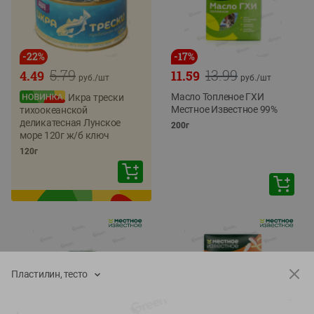
-
22
%
-
17
%
5.79
13.99
4.49
11.59
руб./
шт
руб./
шт
Масло Топленое ГХИ
Икра трески
Местное Известное 99%
тихоокеанской
деликатесная Лунское
200г
море 120г ж/б ключ
120г
Пластилин, тесто