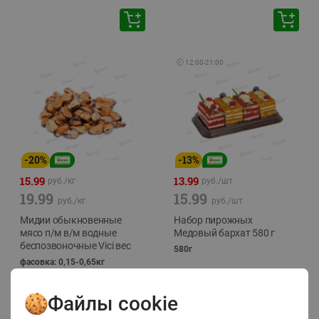
🕘
12:00
-
21:00
-
20
%
-
13
%
15.99
13.99
руб./
кг
руб./
шт
19.99
15.99
руб./
кг
руб./
шт
Мидии обыкновенные
Набор пирожных
мясо п/м в/м водные
Медовый бархат 580 г
беспозвоночные Vici вес
580г
фасовка: 0,15-0,65кг
Файлы cookie