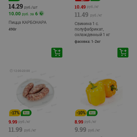
14.29
10.49
руб./
кг
руб./
шт
11.49
10.00
6
руб. за
руб./
кг
Пицца КАРБОНАРА
Свинина 1 с.
полуфабрикат,
490г
охлажденный 1 кг
фасовка: 1-2кг
🕘
12:00
-
20:00
-
17
%
-
10
%
9.99
8.99
руб./
кг
руб./
кг
11.99
9.99
руб./
кг
руб./
кг