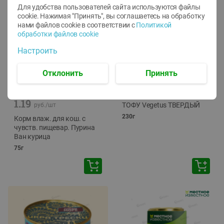
Для удобства пользователей сайта используются файлы
cookie. Нажимая "Принять", вы соглашаетесь
на обработку
нами файлов cookie в соответствии с
Политикой
обработки файлов cookie
Настроить
Отклонить
Принять
-
12
%
-
24
%
6.59
4.99
1.05
руб./
шт
руб./
шт
1.19
ТОФУ Vegetus ТВЕРДЫЙ
руб./
шт
230г
Корм влаж. для кош. с
чувств. пищевар. Пурина
Ван курица
75г