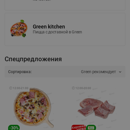
Green kitchen
Пицца c доставкой в Green
Спецпредложения
Сортировка:
Green рекомендует
🕘
12:00
-
21:00
🕘
12:00
-
20:00
-
30
%