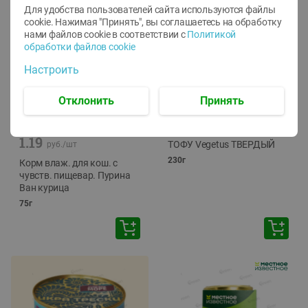
Для удобства пользователей сайта используются файлы
cookie. Нажимая "Принять", вы соглашаетесь
на обработку
нами файлов cookie в соответствии с
Политикой
обработки файлов cookie
Настроить
Отклонить
Принять
-
12
%
-
24
%
6.59
4.99
1.05
руб./
шт
руб./
шт
1.19
ТОФУ Vegetus ТВЕРДЫЙ
руб./
шт
230г
Корм влаж. для кош. с
чувств. пищевар. Пурина
Ван курица
75г