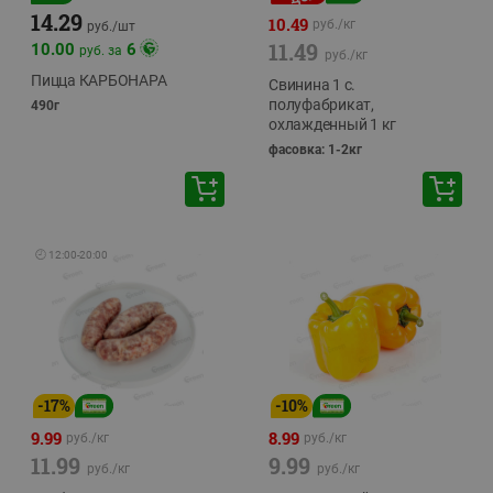
14.29
10.49
руб./
кг
руб./
шт
11.49
10.00
6
руб. за
руб./
кг
Пицца КАРБОНАРА
Свинина 1 с.
полуфабрикат,
490г
охлажденный 1 кг
фасовка: 1-2кг
🕘
12:00
-
20:00
-
17
%
-
10
%
9.99
8.99
руб./
кг
руб./
кг
11.99
9.99
руб./
кг
руб./
кг