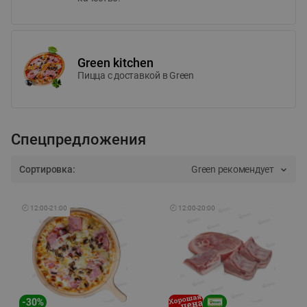
Green kitchen
Пицца c доставкой в Green
Спецпредложения
Сортировка:
Green рекомендует
🕘
12:00
-
21:00
🕘
12:00
-
20:00
-
30
%