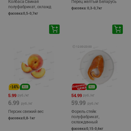
Колбаса Свиная
Перец желтый Беларусь
полуфабрикат, охлажд
фасовка: 0,3-0,7кг
фасовка:0,5-0,7кг
🕘
12:00
-
20:00
-
14
%
5.99
54.99
руб./
кг
руб./
кг
6.99
59.99
руб./
кг
руб./
кг
Персик свежий вес
Форель стейк
полуфабрикат,
фасовка:0,8-1кг
охлажденный
фасовка:0,15-0,6кг