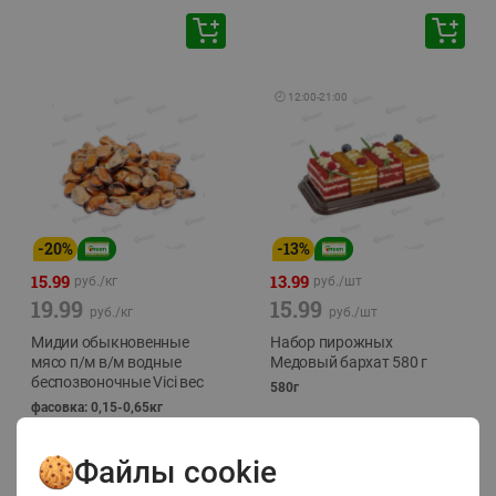
🕘
12:00
-
21:00
-
20
%
-
13
%
15.99
13.99
руб./
кг
руб./
шт
19.99
15.99
руб./
кг
руб./
шт
Мидии обыкновенные
Набор пирожных
мясо п/м в/м водные
Медовый бархат 580 г
беспозвоночные Vici вес
580г
фасовка: 0,15-0,65кг
Файлы cookie