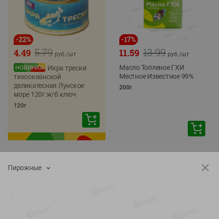
-
22
%
-
17
%
5.79
13.99
4.49
11.59
руб./
шт
руб./
шт
Масло Топленое ГХИ
Икра трески
Местное Известное 99%
тихоокеанской
деликатесная Лунское
200г
море 120г ж/б ключ
120г
Пирожные