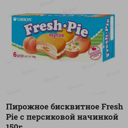
-
13
%
-
20
%
6.89
4.99
5.99
3.99
руб./
шт
руб./
шт
Яйца перепелиные
Конфеты фруктово-
копченые Молодецкие
ягодные Местное
Местное известное 20 шт
известное яблоко-тыква
упак Солигорска п/ф
Хоба
20шт в уп
60г
Показано 1-14 из 78
Показать 15-28 из 78
Пирожное бисквитное Fresh
Каталог товаров
Pie с персиковой начинкой
Специально для вас
150г