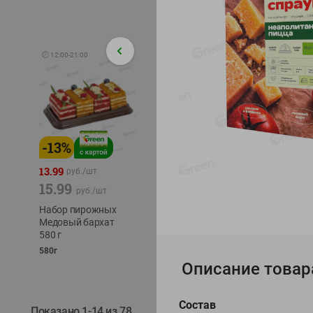
🕘
12:00
-
21:00
-
13
%
-
12
%
-
24
%
4.99
13.99
1.05
руб./
шт
руб./
шт
15.99
1.19
ТОФУ V
руб./
шт
руб./
шт
ТВЕРД
Набор пирожных
Корм влаж. для
230г
Медовый бархат
кош. с чувств.
580 г
пищевар. Пурина
Ван курица
580г
75г
Описание товар
Состав
Показано 1-14 из 78