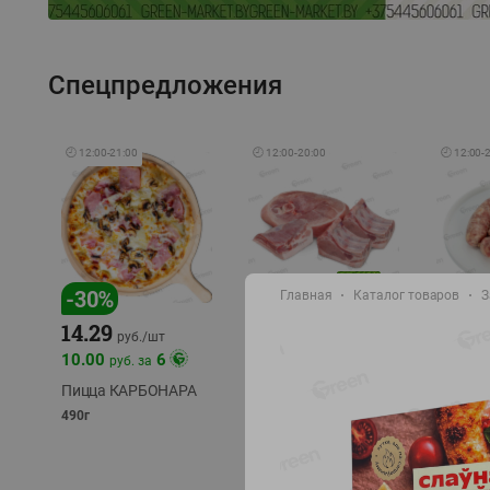
Спецпредложения
🕘
12:00
-
21:00
🕘
12:00
-
20:00
🕘
12:00
-
-
17
%
-
30
%
Главная
Каталог товаров
З
14.29
10.49
9.99
руб./
кг
руб
руб./
шт
11.49
11.99
10.00
6
руб. за
руб./
кг
Пицца КАРБОНАРА
Свинина 1 с.
Колбас
полуфабрикат,
полуфа
490г
охлажденный 1 кг
охлажд
фасовка: 1-2кг
фасовка: