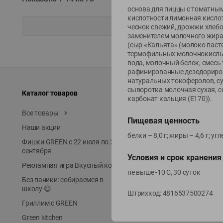
основа для пиццы с томатным 
кислотности лимонная кислот
чеснок свежий, дрожжи хлебо
заменителем молочного жира,
(сыр «Кальята» (молоко паст
термофильных молочнокислы
вода, молочный белок, смесь
рафинированные дезодориров
натуральных токоферолов, сухо
сыворотка молочная сухая, с
Каталог товаров
Специально для вас
карбонат кальция (Е170)).
Все товары
Акции
Пищевая ценность
Наши акции
Местное известное
белки – 8,0 г; жиры – 4,6 г; у
Фишки GREEN с 22 июля по 22
ЭКОлиния
сентября
Prime Steak
Условия и срок хранения
Рекламная игра Вкусный код
Собственное пр-во
не выше -10 С, 30 суток
Без паники: собираемся в
Первое правило
школу 😄
Штрихкод:
4816537500274
Новинки
Гриллим с GREEN
Выгодная покупка в Gree
Green kitchen