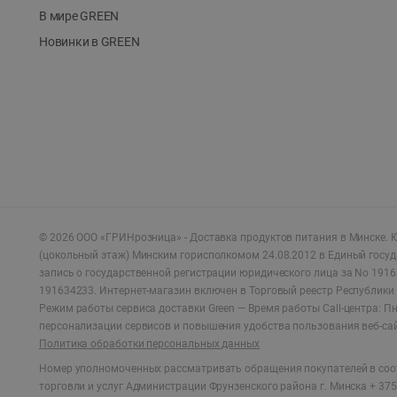
В мире GREEN
Новинки в GREEN
©
2026
ООО «ГРИНрозница» - Доставка продуктов питания в Минске.
Ю
(цокольный этаж) Минским горисполкомом 24.08.2012 в Единый госу
запись о государственной регистрации юридического лица за No 1916
191634233. Интернет-магазин включен в Торговый реестр Республики 
Режим работы сервиса доставки Green —
Время работы Call-центра: Пн.
персонализации сервисов и повышения удобства пользования веб-са
Политика обработки персональных данных
Номер уполномоченных рассматривать обращения покупателей в соот
торговли и услуг Администрации Фрунзенского района г. Минска + 375 