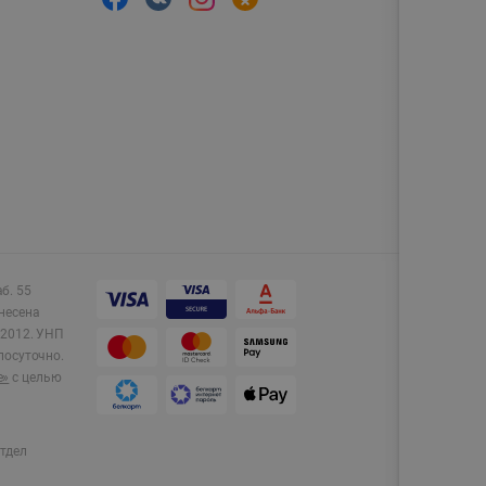
аб. 55
несена
2012.
УНП
лосуточно.
e»
с целью
тдел