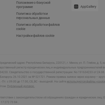
Положение о бонусной
AppGallery
программе
Политика обработки
персональных данных
Политика обработки файлов
cookie
Настройки файлов cookie
ридический адрес: Республика Беларусь, 220121, г. Минск, ул. П. Глебки, д. 5, к
дарственный регистр юридических лиц и индивидуальных предпринимателей в
34233.
Свидетельство о государственной регистрации: No 191634233 от 24.08.
Беларусь 26.10.2021 за № 521721. Режим приема заявок через корзину – круг
- Пт. с 09.00 до 17.00, СБ, ВС - выходной
.
На сайте
используются файлы «cooki
йтом.
Публичный договор.
ветствии с законодательством об обращениях граждан и юридических лиц: О
17 272 73 84 .