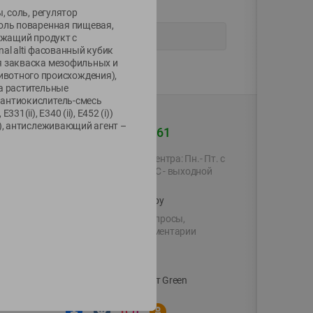
, соль, регулятор
соль поваренная пищевая,
ржащий продукт с
al alti фасованный кубик
я закваска мезофильных и
вотного происхождения),
а растительные
 антиокислитель-смесь
ii), Е340 (ii), Е452 (i))
), антислеживающий агент –
+375 44 560-60-61
Время работы Call-центра: Пн.- Пт. с
09.00 до 17.00, СБ, ВС - выходной
shop@green-market.by
Пишите нам свои вопросы,
предложения и комментарии
й картой
Вакансии
👋
Корпоративный сайт Green