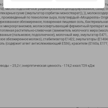
соусом (мука пшеничная в/с, вода питьевая, томатная паста (томаты
а), масло подсолнечное рафинированное дезодорированное, сахар, 
Показать 15-28 из 78
пекарные сухие (эмульгатор сорбитан моностеарат)), )), молокосоде
 произведенный по технологии сыра, полутвердый «Моцарелла» Origin
еризованное обезжиренное, поваренная пищевая соль, бактериальна
х микроорганизмов, молокосвертывающий ферментный препарат жи
 топленая растительно-сливочная (заменитель молочного жира (масл
анные (пальмовое, подсолнечное), молочный жир, эмульгатор Е471,
е обезжиренное молоко), стабилизатор Е1422, эмульгаторы (Е1404, Е331(
оль (содержит агент антислеживающий Е536), красители (Е160а, Е171
О сервисе
Мой Green
Оплата
История покупок
Условия доставки
Мои товары
глеводы – 25,2 г; энергетическая ценность - 174,2 ккал/729 кДж
Возврат товара
Обратная связь
Оформление заказа
Приложение Green c
Приемка товара
доставкой и бонусно
Самовывоз
Рекламная игра
App Store
n
Публичный договор
Google Play