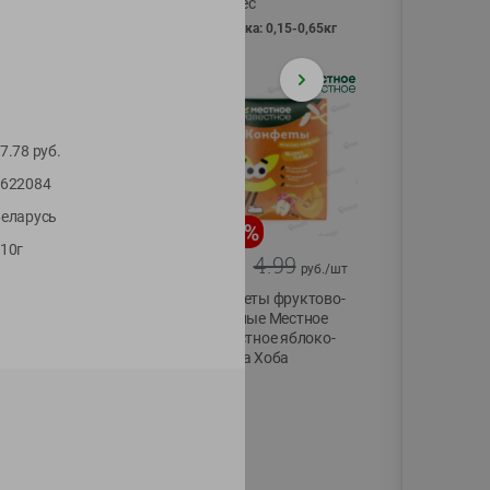
Vici вес
фасовка: 0,15-0,65кг
7.78
руб.
622084
еларусь
-
13
%
-
20
%
10г
6.89
4.99
5.99
3.99
руб./
шт
руб./
шт
Яйца перепелиные
Конфеты фруктово-
копченые
ягодные Местное
Молодецкие
известное яблоко-
Местное известное
тыква Хоба
20 шт упак
60г
Солигорска п/ф
20шт в уп