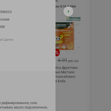
Vici вес
фасовка: 0,15-0,65кг
590935
оссия
90г
иал Данон
-
13
%
-
20
%
6.89
4.99
5.99
3.99
руб./
шт
руб./
шт
Яйца перепелиные
Конфеты фруктово-
копченые
ягодные Местное
Молодецкие
известное яблоко-
Местное известное
тыква Хоба
20 шт упак
60г
Солигорска п/ф
20шт в уп
е рафинированное, соль
итьевая, масло подсолнечное,