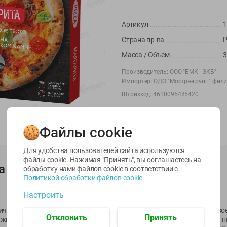
Артикул
1
Страна пр-ва
Р
Масса / Объем
3
Производитель:
ООО "БМК - ЗКБ"
Импортер:
ОДО "Мостра-групп" фил
Штрихкод:
4610095485420
-
22
%
-
17
%
6.59
5.79
13.99
4.49
11.59
руб./
шт
руб./
шт
руб./
шт
Файлы cookie
egetus
Масло Топленое
Икра
ЫЙ
ГХИ Местное
трески
Для удобства пользователей сайта используются
Известное 99%
тихоокеанской
файлы cookie. Нажимая "Принять", вы соглашаетесь
на
а
деликатесная
обработку нами файлов cookie в соответствии с
200г
Лунское море 120г
Политикой обработки файлов cookie
ж/б ключ
Настроить
120г
ичная хлебопекарная высшего сорта, вода питьевая, масло оливково
Отклонить
Принять
жи хлебопекарные сухие дезактивированные), соус альфредо (вода п