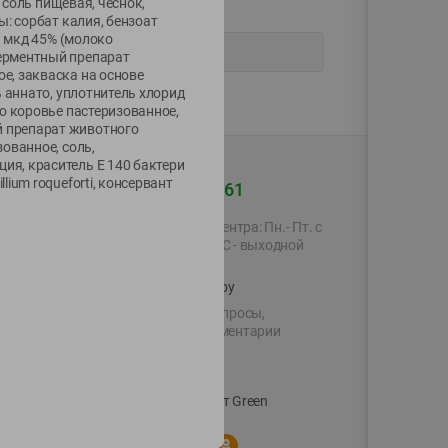
 соль пищевая, чеснок,
: сорбат калия, бензоат
а мкд 45% (молоко
ерментный препарат
е, закваска на основе
 аннато, уплотнитель хлорид
о коровье пастеризованное,
 препарат животного
ованное, соль,
я, краситель Е 140 бактери
ium roqueforti, консервант
+375 44 560-60-61
Время работы Call-центра: Пн.- Пт. с
09.00 до 17.00, СБ, ВС - выходной
shop@green-market.by
Пишите нам свои вопросы,
предложения и комментарии
й картой
Вакансии
👋
Корпоративный сайт Green