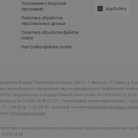
Положение о бонусной
AppGallery
программе
Политика обработки
персональных данных
Политика обработки файлов
cookie
Настройки файлов cookie
ридический адрес: Республика Беларусь, 220121, г. Минск, ул. П. Глебки, д. 5, к
дарственный регистр юридических лиц и индивидуальных предпринимателей в
34233.
Свидетельство о государственной регистрации: No 191634233 от 24.08.
Беларусь 26.10.2021 за № 521721. Режим приема заявок через корзину – круг
- Пт. с 09.00 до 17.00, СБ, ВС - выходной
.
На сайте
используются файлы «cooki
йтом.
Публичный договор.
ветствии с законодательством об обращениях граждан и юридических лиц: О
17 272 73 84 .