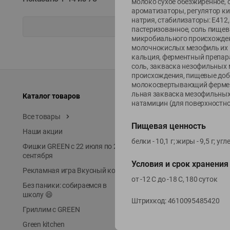
молоко сухое обезжиренное, с
ароматизаторы, регулятор ки
натрия, стабилизаторы: Е412
пастеризованное, соль пище
микробиального происхожден
молочнокислых мезофиль их и
кальция, ферментный препара
соль, закваска незофильных
происхождения, пищевые доба
молокосвертывающий фермент
льная закваска мезофильных 
Каталог товаров
Специально для вас
натамицин (для поверхностно
Все товары
Акции
Пищевая ценность
Наши акции
Местное известное
белки - 10,1 г; жиры - 9,5 г; 
Фишки GREEN с 22 июля по 22
ЭКОлиния
сентября
Prime Steak
Условия и срок хранения
Рекламная игра Вкусный код
Собственное пр-во
от -12 С до -18 C, 180 суток
Без паники: собираемся в
Первое правило
школу 😄
Штрихкод:
4610095485420
Новинки
Гриллим с GREEN
Выгодная покупка в Gree
Green kitchen