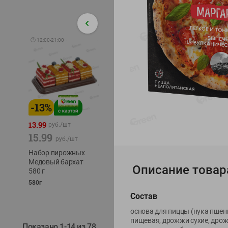
🕘
12:00
-
21:00
-
13
%
-
12
%
-
24
%
4.99
13.99
1.05
руб./
шт
руб./
шт
15.99
1.19
ТОФУ V
руб./
шт
руб./
шт
ТВЕРД
Набор пирожных
Корм влаж. для
230г
Медовый бархат
кош. с чувств.
Описание товар
580 г
пищевар. Пурина
Ван курица
580г
75г
Состав
основа для пиццы (нука пшен
пищевая, дрожжи сухие, дрож
Показано 1-14 из 78