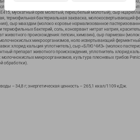
ыво шка молочная сухая, мука пшеничная, загустители: Е1422, Е1450,
слотности: молочная кислота, дрожжи сухие неактивные, консерванты
, E415, мускатный орех молотый, перец белый молотый), сыр нцарелл
Показать 15-28 из 78
вая, термофильная бактериальная закваска, молокосвертывающий ф
ия), сыр мааздам (молоко коровье нормализованное пастеризованно
 термофильных бактерий, соль, консервант нитрат натрия, краситель
т животного происхождения: пепсин, химозин), сыр пармезан (молок
 молочнокислых микроорганизмов, ноло исвертывающий ферментный
вки: хлорид кальция уплотнитель), сыр «БЛЮ ЧИЗ» (молоко пастериз
ный препарат животного происхождения, уплотнитель хлорид кальци
молочнокислых микроорганизмов, культура плесневых грибов Penicill
О сервисе
Мой Green
й обработки).
Оплата
История покупок
Условия доставки
Мои товары
углеводы – 34,8 г; энергетическая ценность – 265,1 ккал/1109 кДж.
Возврат товара
Обратная связь
Оформление заказа
Приложение Green c
Приемка товара
доставкой и бонусно
Самовывоз
Рекламная игра
App Store
n
Публичный договор
Google Play