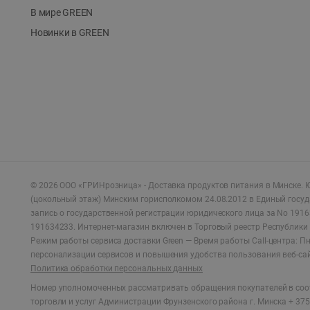
В мире GREEN
Новинки в GREEN
©
2026
ООО «ГРИНрозница» - Доставка продуктов питания в Минске.
Ю
(цокольный этаж) Минским горисполкомом 24.08.2012 в Единый госу
запись о государственной регистрации юридического лица за No 1916
191634233. Интернет-магазин включен в Торговый реестр Республики 
Режим работы сервиса доставки Green —
Время работы Call-центра: Пн.
персонализации сервисов и повышения удобства пользования веб-са
Политика обработки персональных данных
Номер уполномоченных рассматривать обращения покупателей в соот
торговли и услуг Администрации Фрунзенского района г. Минска + 375 