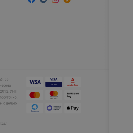
аб. 55
несена
2012.
УНП
лосуточно.
e»
с целью
тдел