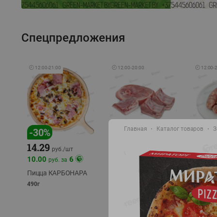
Спецпредложения
🕘
12:00
-
21:00
🕘
12:00
-
20:00
🕘
12:00
-
Главная
Каталог товаров
-
17
%
З
-
30
%
14.29
10.49
9.99
руб./
кг
руб
руб./
шт
11.49
11.99
10.00
6
руб. за
руб./
кг
Пицца КАРБОНАРА
Свинина 1 с.
Колбас
полуфабрикат,
полуфа
490г
охлажденный 1 кг
охлажд
фасовка: 1-2кг
фасовка: