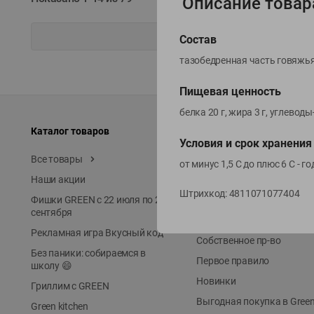
Описание товар
Состав
тазобедренная часть говяжья
Пищевая ценность
белка 20 г, жира 3 г, углевод
Каталог товаров
Специально для вас
Условия и срок хранения
Все товары
Акции
от минус 1,5 С до плюс 6 С - го
Наши акции
Местное известное
Штрихкод:
4811071077404
Фишки GREEN с 22 июля по 22
ЭКОлиния
сентября
Prime Steak
Рекламная игра Вкусный код
Собственное пр-во
Без паники: собираемся в
Первое правило
школу 😄
Новинки
Гриллим с GREEN
Выгодная покупка в Gree
Green kitchen