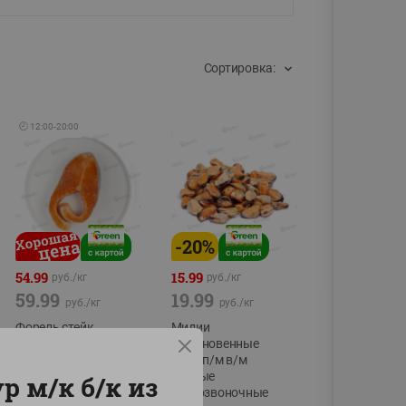
Сортировка:
🕘
12:00
-
20:00
-
20
%
54.99
15.99
руб./
кг
руб./
кг
59.99
19.99
руб./
кг
руб./
кг
Форель стейк
Мидии
полуфабрикат,
обыкновенные
охлажденный
мясо п/м в/м
водные
р м/к б/к из
фасовка:0,15-0,6кг
беспозвоночные