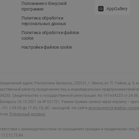
Положение о бонусной
AppGallery
программе
Политика обработки
персональных данных
Политика обработки файлов
cookie
Настройки файлов cookie
ридический адрес: Республика Беларусь, 220121, г. Минск, ул. П. Глебки, д. 5, к
дарственный регистр юридических лиц и индивидуальных предпринимателей в
34233.
Свидетельство о государственной регистрации: No 191634233 от 24.08.
Беларусь 26.10.2021 за № 521721. Режим приема заявок через корзину – круг
- Пт. с 09.00 до 17.00, СБ, ВС - выходной
.
На сайте
используются файлы «cooki
йтом.
Публичный договор.
ветствии с законодательством об обращениях граждан и юридических лиц: О
17 272 73 84 .