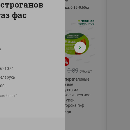
Vici вес
строганов
фасовка: 0,15-0,65кг
аз фас
е
-
17
%
-
13
%
621074
13.99
6.89
11.59
5.99
руб./
шт
руб./
шт
еларусь
Масло Топленое
Яйца перепелиные
ГХИ Местное
копченые
00г
Известное 99%
Молодецкие
Местное известное
комбинат”
200г
20 шт упак
Солигорска п/ф
20шт в уп