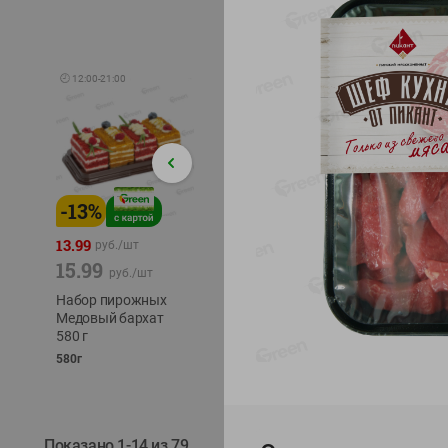
🕘
12:00
-
21:00
-
13
%
-
12
%
-
24
%
4.99
13.99
1.05
руб./
шт
руб./
шт
15.99
1.19
ТОФУ V
руб./
шт
руб./
шт
ТВЕРД
Набор пирожных
Корм влаж. для
230г
Медовый бархат
кош. с чувств.
580 г
пищевар. Пурина
Ван курица
580г
75г
Показано 1-14 из 79