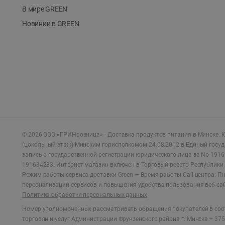
В мире GREEN
Новинки в GREEN
©
2026
ООО «ГРИНрозница» - Доставка продуктов питания в Минске.
Ю
(цокольный этаж) Минским горисполкомом 24.08.2012 в Единый госу
запись о государственной регистрации юридического лица за No 1916
191634233. Интернет-магазин включен в Торговый реестр Республики 
Режим работы сервиса доставки Green —
Время работы Call-центра: Пн.
персонализации сервисов и повышения удобства пользования веб-са
Политика обработки персональных данных
Номер уполномоченных рассматривать обращения покупателей в соот
торговли и услуг Администрации Фрунзенского района г. Минска + 375 