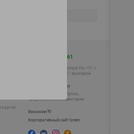
+375 44 560-60-61
Время работы Call-центра: Пн.- Пт. с
09.00 до 17.00, СБ, ВС - выходной
shop@green-market.by
Пишите нам свои вопросы,
предложения и комментарии
й картой
Вакансии
👋
Корпоративный сайт Green