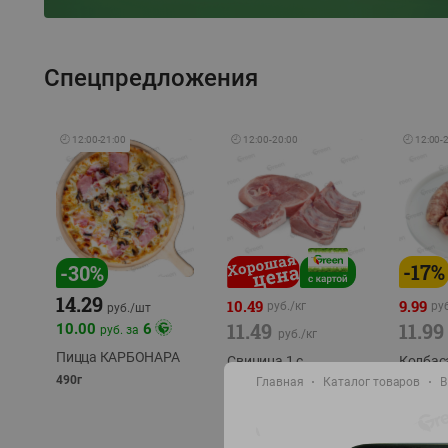
Спецпредложения
🕘
12:00
-
21:00
🕘
12:00
-
20:00
🕘
12:00
-
-
17
%
-
30
%
14.29
10.49
9.99
руб./
кг
руб
руб./
шт
11.49
11.99
10.00
6
руб. за
руб./
кг
Пицца КАРБОНАРА
Свинина 1 с.
Колбас
полуфабрикат,
полуфа
490г
Главная
Каталог товаров
В
охлажденный 1 кг
охлажд
фасовка: 1-2кг
фасовка: