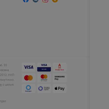
аб. 55
несена
2012.
УНП
лосуточно.
e»
с целью
тдел