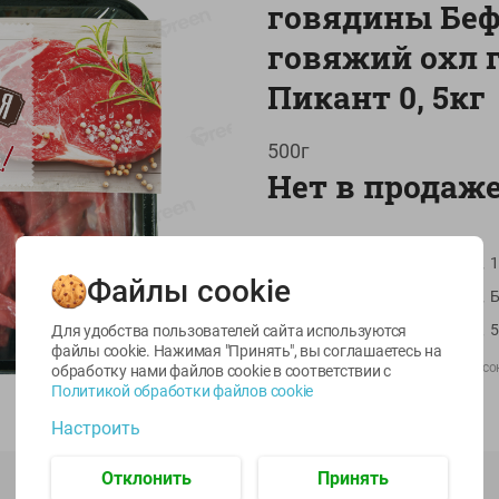
говядины Беф
говяжий охл г
Пикант 0, 5кг
500г
Нет в продаж
-
22
%
-
17
%
Артикул
1
6.59
5.79
5.99
4.49
4.99
руб./
шт
руб./
шт
руб./
шт
Файлы cookie
Страна пр-ва
Б
egetus
Икра
Икра
ЫЙ
трески
сельди
Масса / Объем
5
Для удобства пользователей сайта используются
тихоокеанской
тихоокеанской
файлы cookie. Нажимая "Принять", вы соглашаетесь
на
деликатесная
Лунское море 120г
Производитель:
ОАО “Пинский мясо
обработку нами файлов cookie в соответствии с
Лунское море 120г
ж/б ключ
Политикой обработки файлов cookie
Штрихкод:
4811071077404
ж/б ключ
120г
Настроить
120г
Отклонить
Принять