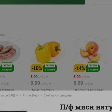
20:00
-
10
%
-
14
%
8.99
5.99
./
кг
руб./
кг
руб./
кг
9.99
6.99
руб./
кг
руб./
кг
руб./
кг
а Свиная
Перец желтый
Персик свежий вес
брикат,
Беларусь
 мире GREEN
Prime Steak
Стейки из говядины
фасовка:0,8-1кг
фасовка: 0,3-0,7кг
П/ф мясн нату
0,5-0,7кг