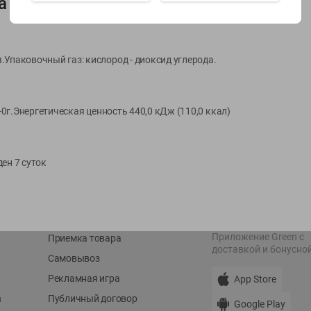
а
Показать 15-28 из 79
.Упаковочный газ: кислород - диоксид углерода.
ы-0г.Энергетическая ценность 440,0 кДж (110,0 ккал)
О сервисе
Мой Green
Оплата
История покупок
ден 7 суток
Условия доставки
Мои товары
Возврат товара
Обратная связь
Оформление заказа
Приложение Green c
Приемка товара
доставкой и бонусно
Самовывоз
Рекламная игра
App Store
n
Публичный договор
Google Play