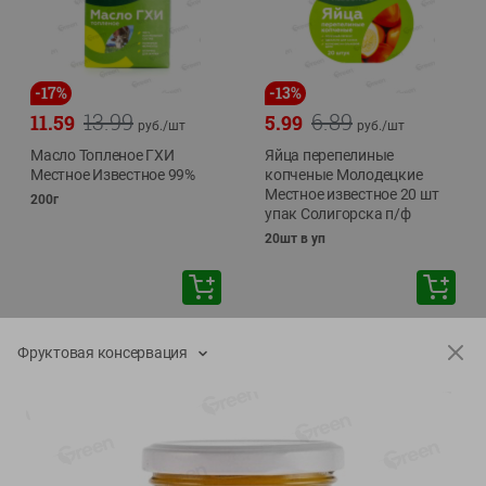
-
17
%
-
13
%
13.99
6.89
11.59
5.99
руб./
шт
руб./
шт
Масло Топленое ГХИ
Яйца перепелиные
Местное Известное 99%
копченые Молодецкие
Местное известное 20 шт
200г
упак Солигорска п/ф
20шт в уп
Фруктовая консервация