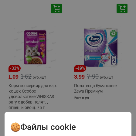
-
33
%
-
49
%
1.62
7.90
1.09
3.99
руб./
шт
руб./
шт
Корм консервир для взр.
Полотенца бумажные
кошек Особое
Zewa Премиум
удовольствие WHISKAS
2шт в уп
рагу с добав. телят. ,
ягнен. и овощ. 75 г
75г
Файлы cookie