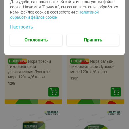
Для удобства пользователей сайта используются файлы
cookie. Нажимая "Принять", вы соглашаетесь
на обработку
нами файлов cookie в соответствии с
Политикой
обработки файлов cookie
Настроить
Отклонить
Принять
-
22
%
-
17
%
5.79
5.99
4.49
4.99
руб./
шт
руб./
шт
Икра трески
Икра сельди
тихоокеанской
тихоокеанской Лунское
деликатесная Лунское
море 120г ж/б ключ
море 120г ж/б ключ
120г
120г