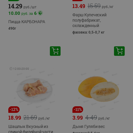
15.59
14.29
13.49
руб./
кг
руб./
шт
10.00
6
руб. за
Фарш Купеческий
полуфабрикат,
Пицца КАРБОНАРА
охлажденный
490г
фасовка: 0,5-0,7 кг
🕘
12:00
-
20:00
-
12
%
-
11
%
21.69
4.49
18.99
3.99
руб./
кг
руб./
кг
Шашлык Вкусный из
Дыня Гуляби вес
свиной филейной части