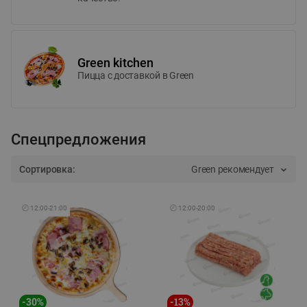
Green kitchen
Пицца c доставкой в Green
Спецпредложения
Сортировка:
Green рекомендует
🕘
12:00
-
21:00
🕘
12:00
-
20:00
-
30
%
-
13
%