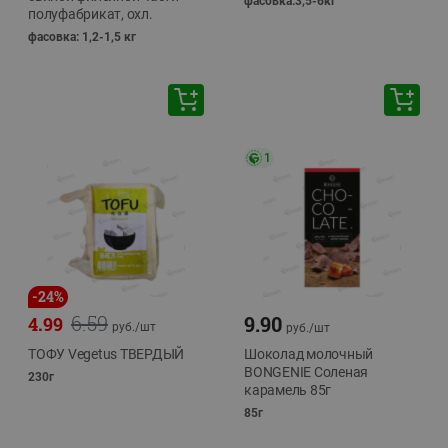
фасовка:3,5-6кг
полуфабрикат, охл.
фасовка: 1,2-1,5 кг
1
-
24
%
6.59
9.90
4.99
руб./
шт
руб./
шт
ТОФУ Vegetus ТВЕРДЫЙ
Шоколад молочный
BONGENIE Соленая
230г
карамель 85г
85г