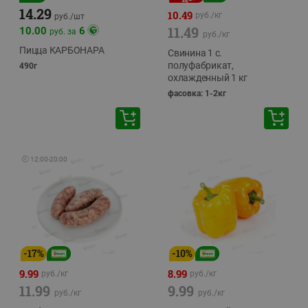
14.29
10.49
руб./
кг
руб./
шт
11.49
10.00
6
руб. за
руб./
кг
Пицца КАРБОНАРА
Свинина 1 с.
полуфабрикат,
490г
охлажденный 1 кг
фасовка: 1-2кг
🕘
12:00
-
20:00
-
17
%
-
10
%
9.99
8.99
руб./
кг
руб./
кг
11.99
9.99
руб./
кг
руб./
кг