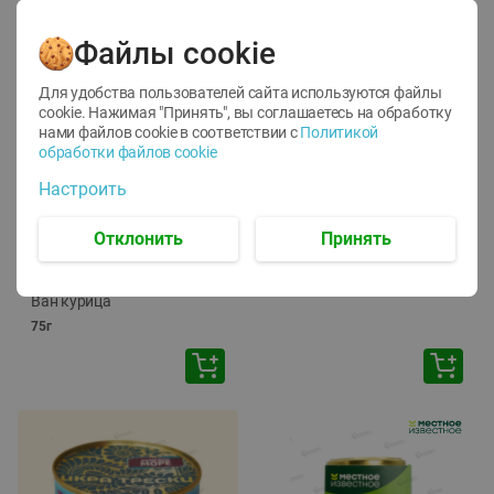
Файлы cookie
Для удобства пользователей сайта используются файлы
cookie. Нажимая "Принять", вы соглашаетесь
на обработку
нами файлов cookie в соответствии с
Политикой
обработки файлов cookie
-
12
%
-
24
%
Настроить
6.59
4.99
1.05
руб./
шт
руб./
шт
1.19
ТОФУ Vegetus ТВЕРДЫЙ
руб./
шт
Отклонить
Принять
230г
Корм влаж. для кош. с
чувств. пищевар. Пурина
Ван курица
75г