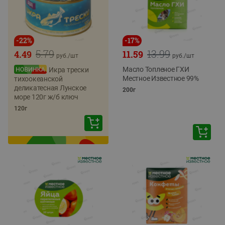
-
22
%
-
17
%
5.79
13.99
4.49
11.59
руб./
шт
руб./
шт
Масло Топленое ГХИ
Икра трески
Местное Известное 99%
тихоокеанской
деликатесная Лунское
200г
море 120г ж/б ключ
120г