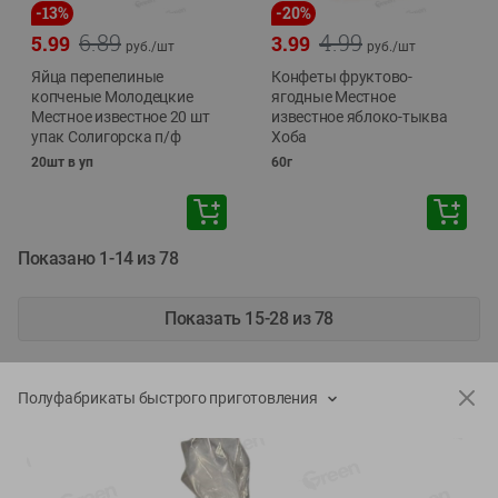
-
13
%
-
20
%
6.89
4.99
5.99
3.99
руб./
шт
руб./
шт
Яйца перепелиные
Конфеты фруктово-
копченые Молодецкие
ягодные Местное
Местное известное 20 шт
известное яблоко-тыква
упак Солигорска п/ф
Хоба
20шт в уп
60г
Показано 1-14 из 78
Показать 15-28 из 78
Полуфабрикаты быстрого приготовления
Каталог товаров
Специально для вас