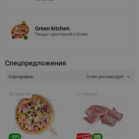
Green kitchen
Пицца c доставкой в Green
Спецпредложения
Сортировка:
Green рекомендует
🕘
12:00
-
21:00
🕘
12:00
-
20:00
-
30
%