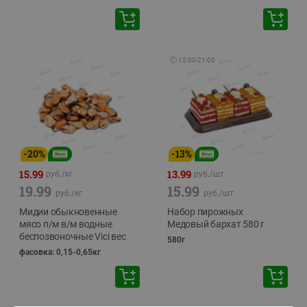
🕘
12:00
-
21:00
-
20
%
-
13
%
15.99
13.99
руб./
кг
руб./
шт
19.99
15.99
руб./
кг
руб./
шт
Мидии обыкновенные
Набор пирожных
мясо п/м в/м водные
Медовый бархат 580 г
беспозвоночные Vici вес
580г
фасовка: 0,15-0,65кг