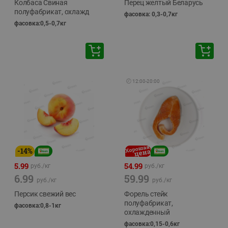
Колбаса Свиная
Перец желтый Беларусь
полуфабрикат, охлажд
фасовка: 0,3-0,7кг
фасовка:0,5-0,7кг
🕘
12:00
-
20:00
-
14
%
5.99
54.99
руб./
кг
руб./
кг
6.99
59.99
руб./
кг
руб./
кг
Персик свежий вес
Форель стейк
полуфабрикат,
фасовка:0,8-1кг
охлажденный
фасовка:0,15-0,6кг