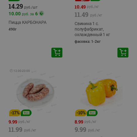
14.29
10.49
руб./
кг
руб./
шт
11.49
10.00
6
руб. за
руб./
кг
Пицца КАРБОНАРА
Свинина 1 с.
полуфабрикат,
490г
охлажденный 1 кг
фасовка: 1-2кг
🕘
12:00
-
20:00
-
17
%
-
10
%
9.99
8.99
руб./
кг
руб./
кг
11.99
9.99
руб./
кг
руб./
кг