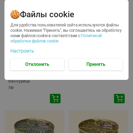
Файлы cookie
Для удобства пользователей сайта используются файлы
cookie. Нажимая "Принять", вы соглашаетесь
на обработку
нами файлов cookie в соответствии с
Политикой
обработки файлов cookie
-
12
%
-
24
%
Настроить
6.59
4.99
1.05
руб./
шт
руб./
шт
1.19
ТОФУ Vegetus ТВЕРДЫЙ
руб./
шт
Отклонить
Принять
230г
Корм влаж. для кош. с
чувств. пищевар. Пурина
Ван курица
75г