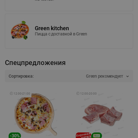
Green kitchen
Пицца c доставкой в Green
Спецпредложения
Сортировка:
Green рекомендует
🕘
12:00
-
21:00
🕘
12:00
-
20:00
-
30
%