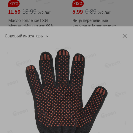
-
17
%
-
13
%
13.99
6.89
11.59
5.99
руб./
шт
руб./
шт
Масло Топленое ГХИ
Яйца перепелиные
Местное Известное 99%
копченые Молодецкие
Местное известное 20 шт
200г
Садовый инвентарь
упак Солигорска п/ф
20шт в уп
Показано 1-14 из 79
Показать 15-28 из 79
Каталог товаров
Специально для вас