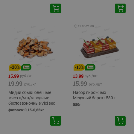
🕘
12:00
-
21:00
-
20
%
-
13
%
15.99
13.99
руб./
кг
руб./
шт
19.99
15.99
руб./
кг
руб./
шт
Мидии обыкновенные
Набор пирожных
мясо п/м в/м водные
Медовый бархат 580 г
беспозвоночные Vici вес
580г
фасовка: 0,15-0,65кг