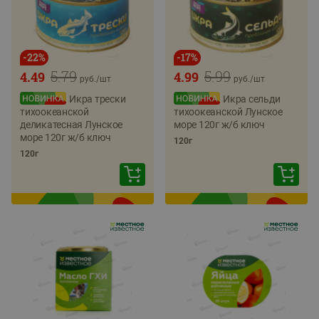
-
22
%
-
17
%
5.79
5.99
4.49
4.99
руб./
шт
руб./
шт
Икра трески
Икра сельди
тихоокеанской
тихоокеанской Лунское
деликатесная Лунское
море 120г ж/б ключ
море 120г ж/б ключ
120г
120г