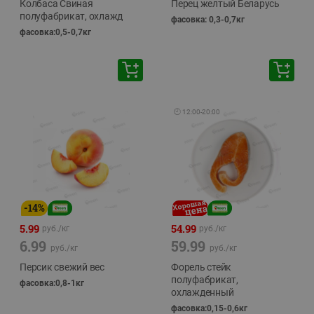
Колбаса Свиная
Перец желтый Беларусь
полуфабрикат, охлажд
фасовка: 0,3-0,7кг
фасовка:0,5-0,7кг
🕘
12:00
-
20:00
-
14
%
5.99
54.99
руб./
кг
руб./
кг
6.99
59.99
руб./
кг
руб./
кг
Персик свежий вес
Форель стейк
полуфабрикат,
фасовка:0,8-1кг
охлажденный
фасовка:0,15-0,6кг