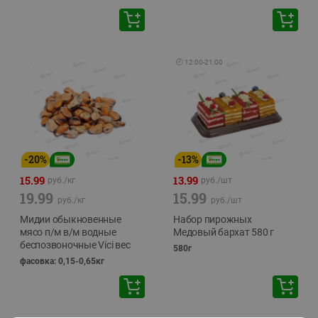
🕘
12:00
-
21:00
-
20
%
-
13
%
15.99
13.99
руб./
кг
руб./
шт
19.99
15.99
руб./
кг
руб./
шт
Мидии обыкновенные
Набор пирожных
мясо п/м в/м водные
Медовый бархат 580 г
беспозвоночные Vici вес
580г
фасовка: 0,15-0,65кг