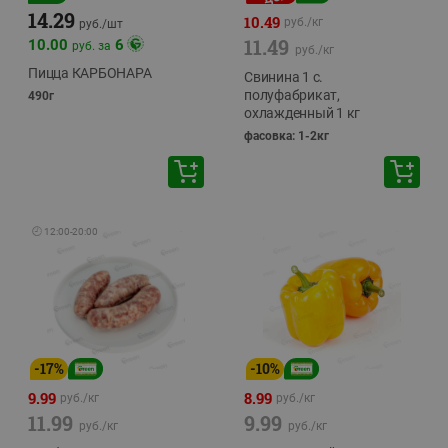
14.29
10.49
руб./
кг
руб./
шт
11.49
10.00
6
руб. за
руб./
кг
Пицца КАРБОНАРА
Свинина 1 с.
полуфабрикат,
490г
охлажденный 1 кг
фасовка: 1-2кг
🕘
12:00
-
20:00
-
17
%
-
10
%
9.99
8.99
руб./
кг
руб./
кг
11.99
9.99
руб./
кг
руб./
кг