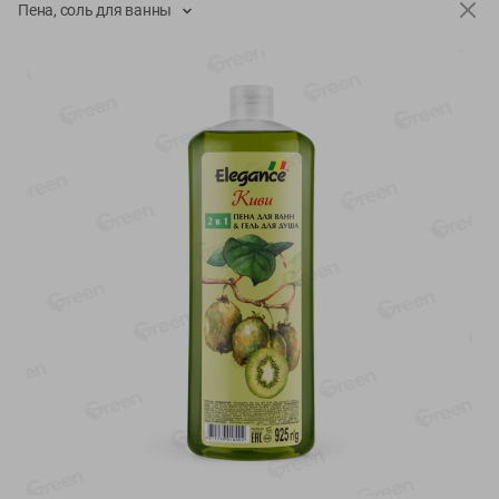
Пена, соль для ванны
-
17
%
-
13
%
13.99
6.89
11.59
5.99
руб./
шт
руб./
шт
Масло Топленое ГХИ
Яйца перепелиные
Местное Известное 99%
копченые Молодецкие
Местное известное 20 шт
200г
упак Солигорска п/ф
20шт в уп
Показано 1-14 из 79
Показать 15-28 из 79
Каталог товаров
Специально для вас