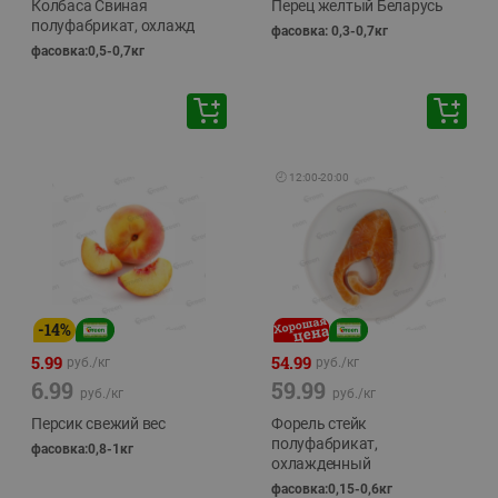
Колбаса Свиная
Перец желтый Беларусь
полуфабрикат, охлажд
фасовка: 0,3-0,7кг
фасовка:0,5-0,7кг
🕘
12:00
-
20:00
-
14
%
5.99
54.99
руб./
кг
руб./
кг
6.99
59.99
руб./
кг
руб./
кг
Персик свежий вес
Форель стейк
полуфабрикат,
фасовка:0,8-1кг
охлажденный
фасовка:0,15-0,6кг