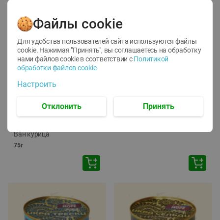
Файлы cookie
Для удобства пользователей сайта используются файлы
cookie. Нажимая "Принять", вы соглашаетесь
на обработку
нами файлов cookie в соответствии с
Политикой
обработки файлов cookie
-
12
%
-
24
%
Настроить
6.59
4.99
1.05
руб./
шт
руб./
шт
1.19
ТОФУ Vegetus ТВЕРДЫЙ
руб./
шт
Отклонить
Принять
230г
Корм влаж. для кош. с
чувств. пищевар. Пурина
Ван курица
75г