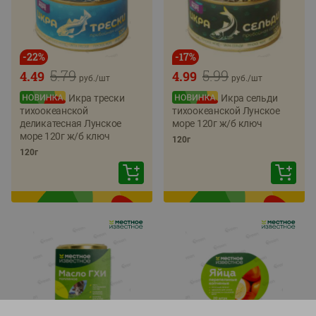
-
22
%
-
17
%
5.79
5.99
4.49
4.99
руб./
шт
руб./
шт
Икра трески
Икра сельди
тихоокеанской
тихоокеанской Лунское
деликатесная Лунское
море 120г ж/б ключ
море 120г ж/б ключ
120г
120г