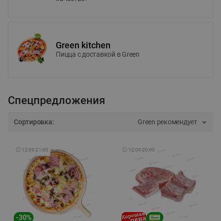
Green kitchen
Пицца c доставкой в Green
Спецпредложения
Сортировка:
Green рекомендует
🕘
12:00
-
21:00
🕘
12:00
-
20:00
-
30
%