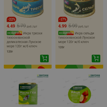
-
22
%
-
17
%
5.79
5.99
4.49
4.99
руб./
шт
руб./
шт
Икра трески
Икра сельди
тихоокеанской
тихоокеанской Лунское
деликатесная Лунское
море 120г ж/б ключ
море 120г ж/б ключ
120г
120г