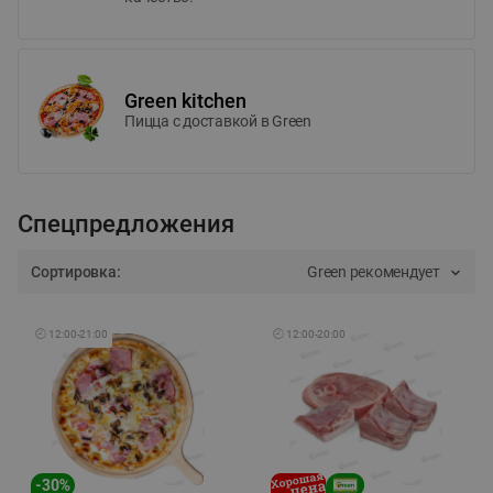
Green kitchen
Пицца c доставкой в Green
Спецпредложения
Сортировка:
Green рекомендует
🕘
12:00
-
21:00
🕘
12:00
-
20:00
-
30
%