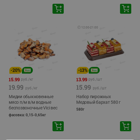
🕘
12:00
-
21:00
-
20
%
-
13
%
15.99
13.99
руб./
кг
руб./
шт
19.99
15.99
руб./
кг
руб./
шт
Мидии обыкновенные
Набор пирожных
мясо п/м в/м водные
Медовый бархат 580 г
беспозвоночные Vici вес
580г
фасовка: 0,15-0,65кг