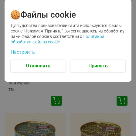
Файлы cookie
Для удобства пользователей сайта используются файлы
cookie. Нажимая "Принять", вы соглашаетесь
на обработку
нами файлов cookie в соответствии с
Политикой
обработки файлов cookie
-
12
%
-
24
%
Настроить
6.59
4.99
1.05
руб./
шт
руб./
шт
1.19
ТОФУ Vegetus ТВЕРДЫЙ
руб./
шт
Отклонить
Принять
230г
Корм влаж. для кош. с
чувств. пищевар. Пурина
Ван курица
75г