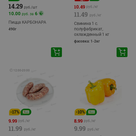
14.29
10.49
руб./
кг
руб./
шт
11.49
10.00
6
руб. за
руб./
кг
Пицца КАРБОНАРА
Свинина 1 с.
полуфабрикат,
490г
охлажденный 1 кг
фасовка: 1-2кг
🕘
12:00
-
20:00
-
17
%
-
10
%
9.99
8.99
руб./
кг
руб./
кг
11.99
9.99
руб./
кг
руб./
кг