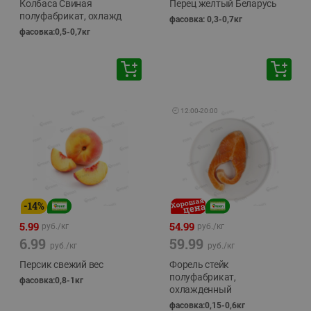
Колбаса Свиная
Перец желтый Беларусь
полуфабрикат, охлажд
фасовка: 0,3-0,7кг
фасовка:0,5-0,7кг
🕘
12:00
-
20:00
-
14
%
5.99
54.99
руб./
кг
руб./
кг
6.99
59.99
руб./
кг
руб./
кг
Персик свежий вес
Форель стейк
полуфабрикат,
фасовка:0,8-1кг
охлажденный
фасовка:0,15-0,6кг