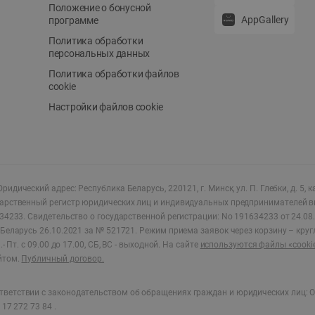
Положение о бонусной
AppGallery
программе
Политика обработки
персональных данных
Политика обработки файлов
cookie
Настройки файлов cookie
ридический адрес: Республика Беларусь, 220121, г. Минск, ул. П. Глебки, д. 5, к
дарственный регистр юридических лиц и индивидуальных предпринимателей в
34233.
Свидетельство о государственной регистрации: No 191634233 от 24.08.
Беларусь 26.10.2021 за № 521721. Режим приема заявок через корзину – круг
- Пт. с 09.00 до 17.00, СБ, ВС - выходной
.
На сайте
используются файлы «cooki
йтом.
Публичный договор.
ветствии с законодательством об обращениях граждан и юридических лиц: О
17 272 73 84 .