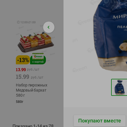
🕘
12:00
-
21:00
-
13
%
-
12
%
-
22
%
4.49
13.99
1.05
руб./
шт
руб./
шт
15.99
1.19
руб./
шт
руб./
шт
трески
Набор пирожных
Корм влаж. для
тихоок
Медовый бархат
кош. с чувств.
делика
580 г
пищевар. Пурина
Лунско
Ван курица
580г
ж/б кл
75г
120г
Покупают вместе
Показано 1-14 из 78