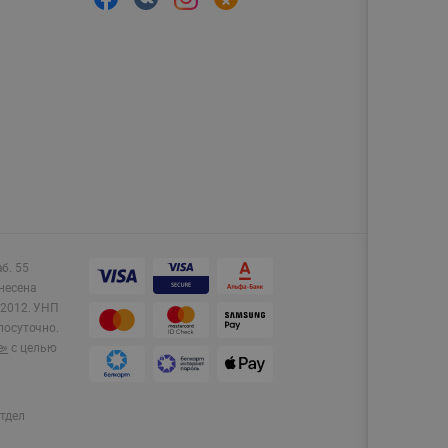
аб. 55
несена
2012.
УНП
лосуточно.
e»
с целью
тдел