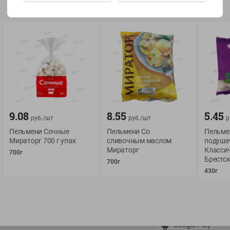
Показать 15-28 из 78
О сервисе
Мой Green
9.08
8.55
5.45
Оплата
История покупок
руб./
шт
руб./
шт
р
Пельмени Сочные
Условия доставки
Пельмени Со
Мои товары
Пельме
Мираторг 700 г упак
сливочным маслом
подуше
Возврат товара
Мираторг
Обратная связь
Классич
700г
Брестс
Оформление заказа
700г
430г
Приложение Green c
Приемка товара
доставкой и бонусно
Самовывоз
Рекламная игра
App Store
n
Публичный договор
Google Play