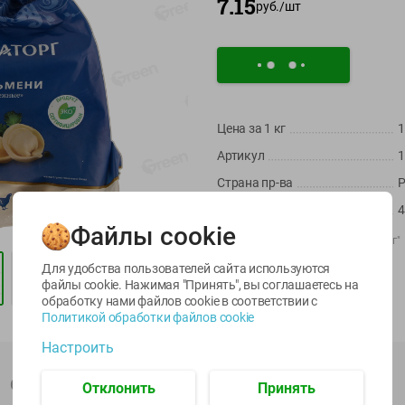
7.15
руб./
шт
Цена за 1
кг
1
Артикул
1
Страна пр-ва
Р
-
17
%
-
17
%
Масса / Объем
4
5.79
5.99
13.99
4.99
11.59
руб./
шт
руб./
шт
руб./
шт
Файлы cookie
Производитель:
ООО ТК "Мираторг"
Масло Топленое
Икра
Икра
Импортер:
СООО "Морозпродукт
ГХИ Местное
сельди
Для удобства пользователей сайта используются
Известное 99%
еанской
тихоокеанской
Штрихкод:
4610095480456
файлы cookie. Нажимая "Принять", вы соглашаетесь
на
тесная
Лунское море 120г
обработку нами файлов cookie в соответствии с
200г
е море 120г
ж/б ключ
Политикой обработки файлов cookie
юч
120г
Настроить
Описание товара
Отклонить
Принять