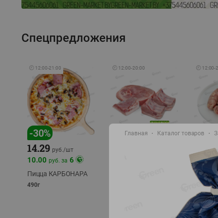
Спецпредложения
🕘
12:00
-
21:00
🕘
12:00
-
20:00
🕘
12:00
-
-
17
%
-
30
%
Главная
Каталог товаров
З
14.29
10.49
9.99
руб./
кг
руб
руб./
шт
11.49
11.99
10.00
6
руб. за
руб./
кг
Пицца КАРБОНАРА
Свинина 1 с.
Колбас
полуфабрикат,
полуфа
490г
охлажденный 1 кг
охлажд
фасовка: 1-2кг
фасовка: