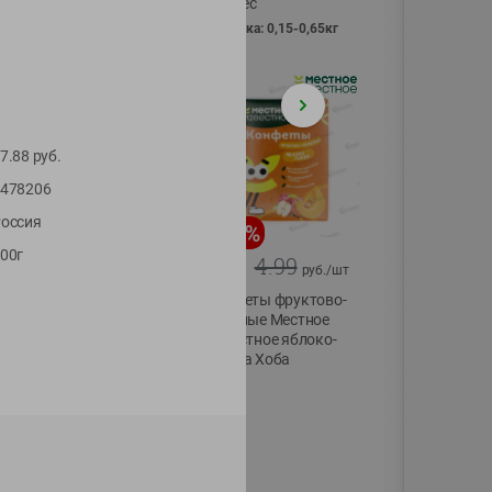
Vici вес
фасовка: 0,15-0,65кг
7.88
руб.
478206
оссия
-
13
%
-
20
%
00г
6.89
4.99
5.99
3.99
руб./
шт
руб./
шт
Яйца перепелиные
Конфеты фруктово-
копченые
ягодные Местное
Молодецкие
известное яблоко-
Местное известное
тыква Хоба
20 шт упак
60г
Солигорска п/ф
20шт в уп