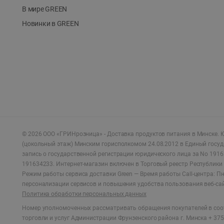
В мире GREEN
Новинки в GREEN
©
2026
ООО «ГРИНрозница» - Доставка продуктов питания в Минске.
Ю
(цокольный этаж) Минским горисполкомом 24.08.2012 в Единый госу
запись о государственной регистрации юридического лица за No 1916
191634233. Интернет-магазин включен в Торговый реестр Республики 
Режим работы сервиса доставки Green —
Время работы Call-центра: Пн.
персонализации сервисов и повышения удобства пользования веб-са
Политика обработки персональных данных
Номер уполномоченных рассматривать обращения покупателей в соот
торговли и услуг Администрации Фрунзенского района г. Минска + 375 