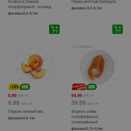
Колбаса Свиная
Перец желтый Беларусь
полуфабрикат, охлажд
фасовка: 0,3-0,7кг
фасовка:0,5-0,7кг
🕘
12:00
-
20:00
-
14
%
5.99
54.99
руб./
кг
руб./
кг
6.99
59.99
руб./
кг
руб./
кг
Персик свежий вес
Форель стейк
полуфабрикат,
фасовка:0,8-1кг
охлажденный
фасовка:0,15-0,6кг