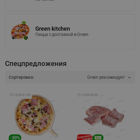
Green kitchen
Пицца c доставкой в Green
Спецпредложения
Сортировка:
Green рекомендует
🕘
12:00
-
21:00
🕘
12:00
-
20:00
-
30
%