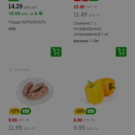
14.29
10.49
руб./
кг
руб./
шт
11.49
10.00
6
руб. за
руб./
кг
Пицца КАРБОНАРА
Свинина 1 с.
полуфабрикат,
490г
охлажденный 1 кг
фасовка: 1-2кг
🕘
12:00
-
20:00
-
17
%
-
10
%
9.99
8.99
руб./
кг
руб./
кг
11.99
9.99
руб./
кг
руб./
кг