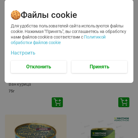
Файлы cookie
Для удобства пользователей сайта используются файлы
cookie. Нажимая "Принять", вы соглашаетесь
на обработку
нами файлов cookie в соответствии с
Политикой
обработки файлов cookie
-
12
%
-
24
%
Настроить
6.59
4.99
1.05
руб./
шт
руб./
шт
1.19
ТОФУ Vegetus ТВЕРДЫЙ
руб./
шт
Отклонить
Принять
230г
Корм влаж. для кош. с
чувств. пищевар. Пурина
Ван курица
75г