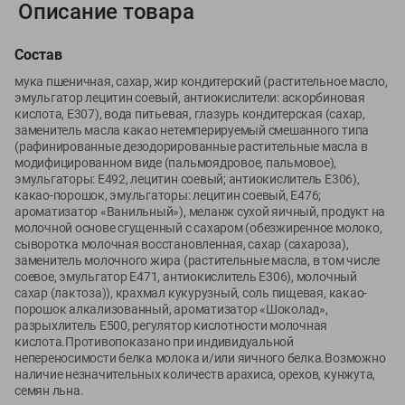
Описание товара
Вакансии
👋
Корпоративный сайт Green
Состав
мука пшеничная, сахар, жир кондитерский (растительное масло,
эмульгатор лецитин соевый, антиокислители: аскорбиновая
кислота, Е307), вода питьевая, глазурь кондитерская (сахар,
заменитель масла какао нетемперируемый смешанного типа
©
2026
ООО «ГРИНрозница» - Доставка продуктов питания в
(рафинированные дезодорированные растительные масла в
Минске.
модифицированном виде (пальмоядровое, пальмовое),
эмульгаторы: Е492, лецитин соевый; антиокислитель Е306),
Юридическая информация и условия пользовательского
какао-порошок, эмульгаторы: лецитин соевый, Е476;
соглашения
ароматизатор «Ванильный»), меланж сухой яичный, продукт на
молочной основе сгущенный с сахаром (обезжиренное молоко,
Номер уполномоченных рассматривать обращения покупателей в
сыворотка молочная восстановленная, сахар (сахароза),
соответствии с законодательством об обращениях граждан и
заменитель молочного жира (растительные масла, в том числе
юридических лиц: Отдел торговли и услуг Администрации
соевое, эмульгатор Е471, антиокислитель Е306), молочный
Фрунзенского района г. Минска + 375 17 272 73 84 .
сахар (лактоза)), крахмал кукурузный, соль пищевая, какао-
Номер и адрес электронной почты лица, уполномоченного
порошок алкализованный, ароматизатор «Шоколад»,
разрыхлитель Е500, регулятор кислотности молочная
продавцом рассматривать обращения покупателей о нарушении их
кислота.Противопоказано при индивидуальной
прав, предусмотренных законодательством о защите прав
непереносимости белка молока и/или яичного белка.Возможно
потребителей: +375 44 560-60-61, shop@green-dostavka.by.
наличие незначительных количеств арахиса, орехов, кунжута,
Способы оплаты товара:
семян льна.