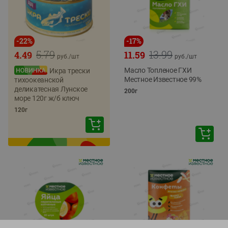
-
22
%
-
17
%
5.79
13.99
4.49
11.59
руб./
шт
руб./
шт
Масло Топленое ГХИ
Икра трески
Местное Известное 99%
тихоокеанской
деликатесная Лунское
200г
море 120г ж/б ключ
120г