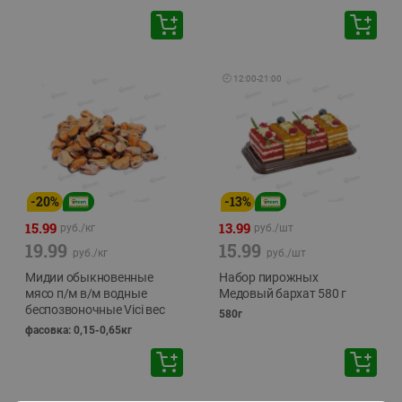
🕘
12:00
-
21:00
-
20
%
-
13
%
15.99
13.99
руб./
кг
руб./
шт
19.99
15.99
руб./
кг
руб./
шт
Мидии обыкновенные
Набор пирожных
мясо п/м в/м водные
Медовый бархат 580 г
беспозвоночные Vici вес
580г
фасовка: 0,15-0,65кг