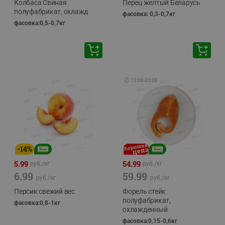
Колбаса Свиная
Перец желтый Беларусь
полуфабрикат, охлажд
фасовка: 0,3-0,7кг
фасовка:0,5-0,7кг
🕘
12:00
-
20:00
-
14
%
5.99
54.99
руб./
кг
руб./
кг
6.99
59.99
руб./
кг
руб./
кг
Персик свежий вес
Форель стейк
полуфабрикат,
фасовка:0,8-1кг
охлажденный
фасовка:0,15-0,6кг