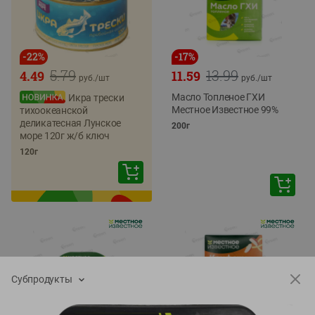
-
22
%
-
17
%
5.79
13.99
4.49
11.59
руб./
шт
руб./
шт
Масло Топленое ГХИ
Икра трески
Местное Известное 99%
тихоокеанской
деликатесная Лунское
200г
море 120г ж/б ключ
120г
Субпродукты