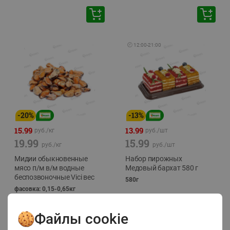
🕘
12:00
-
21:00
-
20
%
-
13
%
15.99
13.99
руб./
кг
руб./
шт
19.99
15.99
руб./
кг
руб./
шт
Мидии обыкновенные
Набор пирожных
мясо п/м в/м водные
Медовый бархат 580 г
беспозвоночные Vici вес
580г
фасовка: 0,15-0,65кг
Файлы cookie