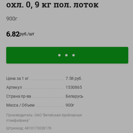
охл. 0, 9 кг пол. лоток
О сервисе
900г
Настройки файлов cookie
Мой Green
6.82
руб./
шт
Приложение Green c
доставкой и бонусной картой
App
Google
AppGallery
Store
Play
Цена за 1
кг
7.58
руб.
Артикул
1530865
+375 44 560-60-61
Страна пр-ва
Беларусь
Время работы Call-центра: Пн.- Пт. с 09.00 до 17.00, СБ, ВС -
выходной
Масса / Объем
900г
Производитель:
ОАО "Витебская бройлерная
shop@green-market.by
птиефабрика"
Пишите нам свои вопросы, предложения и комментарии
Штрихкод:
4810173028178