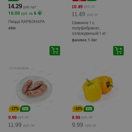
14.29
10.49
руб./
кг
руб./
шт
11.49
10.00
6
руб. за
руб./
кг
Пицца КАРБОНАРА
Свинина 1 с.
полуфабрикат,
490г
охлажденный 1 кг
фасовка: 1-2кг
🕘
12:00
-
20:00
-
17
%
-
10
%
9.99
8.99
руб./
кг
руб./
кг
11.99
9.99
руб./
кг
руб./
кг