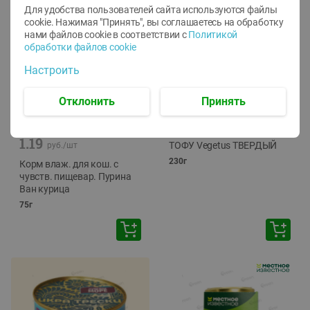
Для удобства пользователей сайта используются файлы
cookie. Нажимая "Принять", вы соглашаетесь
на обработку
нами файлов cookie в соответствии с
Политикой
обработки файлов cookie
Настроить
Отклонить
Принять
-
12
%
-
24
%
6.59
4.99
1.05
руб./
шт
руб./
шт
1.19
ТОФУ Vegetus ТВЕРДЫЙ
руб./
шт
230г
Корм влаж. для кош. с
чувств. пищевар. Пурина
Ван курица
75г