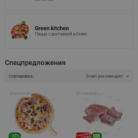
Green kitchen
Пицца c доставкой в Green
Спецпредложения
Сортировка:
Green рекомендует
🕘
12:00
-
21:00
🕘
12:00
-
20:00
-
30
%