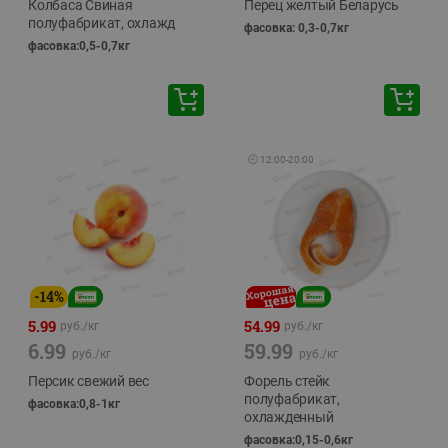
Колбаса Свиная
Перец желтый Беларусь
полуфабрикат, охлажд
фасовка: 0,3-0,7кг
фасовка:0,5-0,7кг
🕘
12:00
-
20:00
-
14
%
5.99
54.99
руб./
кг
руб./
кг
6.99
59.99
руб./
кг
руб./
кг
Персик свежий вес
Форель стейк
полуфабрикат,
фасовка:0,8-1кг
охлажденный
фасовка:0,15-0,6кг