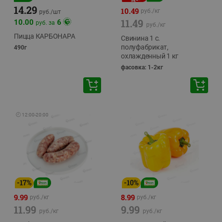
14.29
10.49
руб./
кг
руб./
шт
11.49
10.00
6
руб. за
руб./
кг
Пицца КАРБОНАРА
Свинина 1 с.
полуфабрикат,
490г
охлажденный 1 кг
фасовка: 1-2кг
🕘
12:00
-
20:00
-
17
%
-
10
%
9.99
8.99
руб./
кг
руб./
кг
11.99
9.99
руб./
кг
руб./
кг