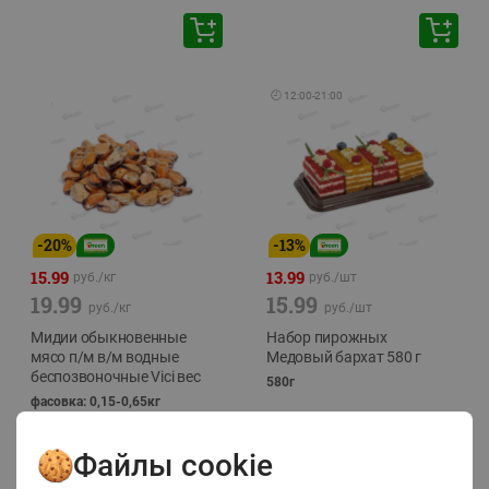
🕘
12:00
-
21:00
-
20
%
-
13
%
15.99
13.99
руб./
кг
руб./
шт
19.99
15.99
руб./
кг
руб./
шт
Мидии обыкновенные
Набор пирожных
мясо п/м в/м водные
Медовый бархат 580 г
беспозвоночные Vici вес
580г
фасовка: 0,15-0,65кг
Файлы cookie