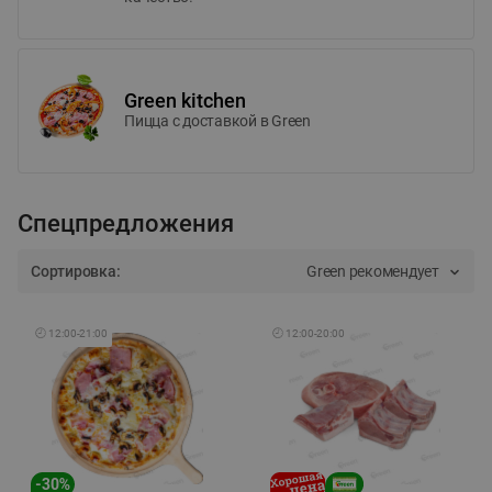
Green kitchen
Пицца c доставкой в Green
Спецпредложения
Сортировка:
Green рекомендует
🕘
12:00
-
21:00
🕘
12:00
-
20:00
-
30
%