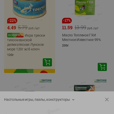
-
22
%
-
17
%
5.79
13.99
4.49
11.59
руб./
шт
руб./
шт
Масло Топленое ГХИ
Икра трески
Местное Известное 99%
тихоокеанской
деликатесная Лунское
200г
море 120г ж/б ключ
120г
Настольные игры, пазлы, конструкторы