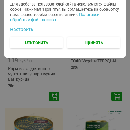
Для удобства пользователей сайта используются файлы
cookie. Нажимая "Принять", вы соглашаетесь
на обработку
нами файлов cookie в соответствии с
Политикой
обработки файлов cookie
Настроить
Отклонить
Принять
-
12
%
-
24
%
6.59
4.99
1.05
руб./
шт
руб./
шт
1.19
ТОФУ Vegetus ТВЕРДЫЙ
руб./
шт
230г
Корм влаж. для кош. с
чувств. пищевар. Пурина
Ван курица
75г