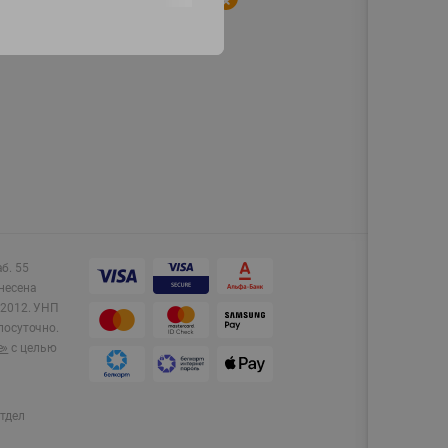
аб. 55
несена
2012.
УНП
лосуточно.
e»
с целью
тдел