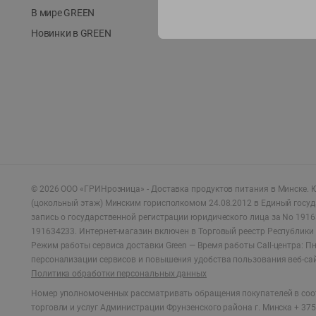
В мире GREEN
Новинки в GREEN
©
2026
ООО «ГРИНрозница» - Доставка продуктов питания в Минске.
Ю
(цокольный этаж) Минским горисполкомом 24.08.2012 в Единый госу
запись о государственной регистрации юридического лица за No 1916
191634233. Интернет-магазин включен в Торговый реестр Республики 
Режим работы сервиса доставки Green —
Время работы Call-центра: Пн.
персонализации сервисов и повышения удобства пользования веб-са
Политика обработки персональных данных
Номер уполномоченных рассматривать обращения покупателей в соот
торговли и услуг Администрации Фрунзенского района г. Минска + 375 