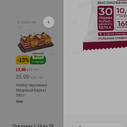
🕘
12:00
-
21:00
-
13
%
-
12
%
-
24
%
4.99
13.99
1.05
руб./
шт
руб./
шт
15.99
1.19
ТОФУ V
руб./
шт
руб./
шт
ТВЕРД
Набор пирожных
Корм влаж. для
230г
Медовый бархат
кош. с чувств.
580 г
пищевар. Пурина
Ван курица
580г
75г
Показано 1-14 из 78