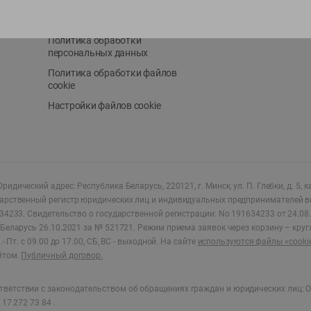
Положение о бонусной
AppGallery
программе
Политика обработки
персональных данных
Политика обработки файлов
cookie
Настройки файлов cookie
ридический адрес: Республика Беларусь, 220121, г. Минск, ул. П. Глебки, д. 5, к
дарственный регистр юридических лиц и индивидуальных предпринимателей в
34233.
Свидетельство о государственной регистрации: No 191634233 от 24.08.
Беларусь 26.10.2021 за № 521721. Режим приема заявок через корзину – круг
- Пт. с 09.00 до 17.00, СБ, ВС - выходной
.
На сайте
используются файлы «cooki
йтом.
Публичный договор.
ветствии с законодательством об обращениях граждан и юридических лиц: О
17 272 73 84 .