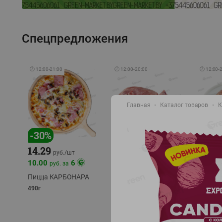
Спецпредложения
🕘
12:00
-
21:00
🕘
12:00
-
20:00
🕘
12:00
-
Главная
Каталог товаров
К
-
17
%
-
30
%
14.29
10.49
9.99
руб./
кг
руб
руб./
шт
11.49
11.99
10.00
6
руб. за
руб./
кг
Пицца КАРБОНАРА
Свинина 1 с.
Колбас
полуфабрикат,
полуфа
490г
охлажденный 1 кг
охлажд
фасовка: 1-2кг
фасовка: