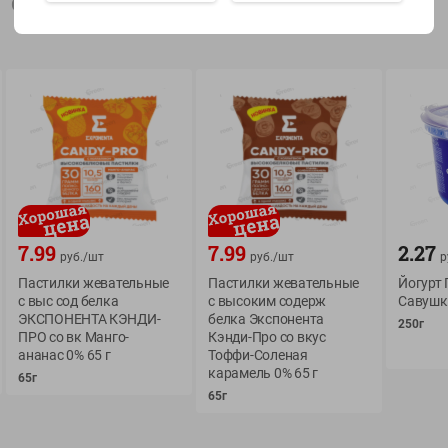
Описание товара
Показать 15-28 из 78
О сервисе
Мой Green
Оплата
История покупок
7.99
7.99
2.27
Условия доставки
Мои товары
руб./
шт
руб./
шт
р
Пастилки жевательные
Пастилки жевательные
Йогурт 
Возврат товара
Обратная связь
с выс сод белка
с высоким содерж
Савушк
Оформление заказа
ЭКСПОНЕНТА КЭНДИ-
белка Экспонента
250г
ПРО со вк Манго-
Кэнди-Про со вкус
Приложение Green c
Приемка товара
ананас 0% 65 г
Тоффи-Соленая
доставкой и бонусно
Самовывоз
карамель 0% 65 г
65г
65г
Рекламная игра
App Store
n
Публичный договор
Google Play