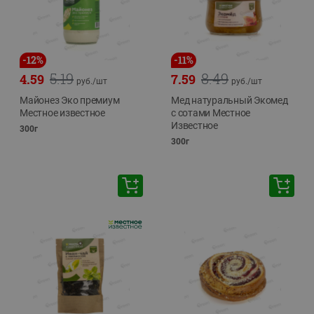
-
12
%
-
11
%
5.19
8.49
4.59
7.59
руб./
шт
руб./
шт
Майонез Эко премиум
Мед натуральный Экомед
Местное известное
с сотами Местное
Известное
300г
300г