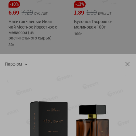
-
10
%
-
13
%
7.29
1.59
6.59
1.39
руб./
шт
руб./
шт
Напиток чайный Иван
Булочка Творожно-
чай Местное Известное с
малиновая 100г
мелиссой (из
100г
растительного сырья)
30г
Парфюм
Показано 1-14 из 71
Показать 15-28 из 71
Каталог товаров
Специально для вас