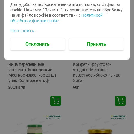
Для удобства пользователей сайта используются файлы
cookie. Нажимая "Принять", вы соглашаетесь
на обработку
нами файлов cookie в соответствии с
Политикой
обработки файлов cookie
Настроить
Отклонить
Принять
-
13
%
-
20
%
6.89
4.99
5.99
3.99
руб./
шт
руб./
шт
Яйца перепелиные
Конфеты фруктово-
копченые Молодецкие
ягодные Местное
Местное известное 20 шт
известное яблоко-тыква
упак Солигорска п/ф
Хоба
20шт в уп
60г