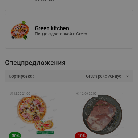
Green kitchen
Пицца c доставкой в Green
Спецпредложения
Сортировка:
Green рекомендует
🕘
12:00
-
21:00
🕘
12:00
-
20:00
-
30
%
-
10
%