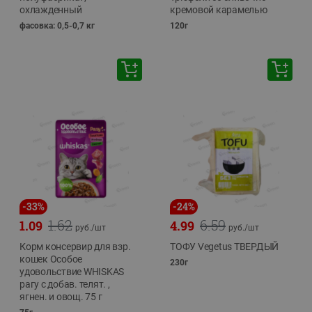
охлажденный
кремовой карамелью
фасовка: 0,5-0,7 кг
120г
-
33
%
-
24
%
1.62
6.59
1.09
4.99
руб./
шт
руб./
шт
Корм консервир для взр.
ТОФУ Vegetus ТВЕРДЫЙ
кошек Особое
230г
удовольствие WHISKAS
рагу с добав. телят. ,
ягнен. и овощ. 75 г