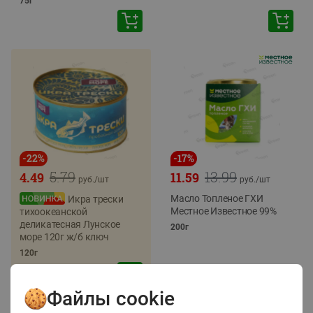
75г
-
22
%
-
17
%
5.79
13.99
4.49
11.59
руб./
шт
руб./
шт
Масло Топленое ГХИ
Икра трески
Местное Известное 99%
тихоокеанской
деликатесная Лунское
200г
море 120г ж/б ключ
120г
Файлы cookie