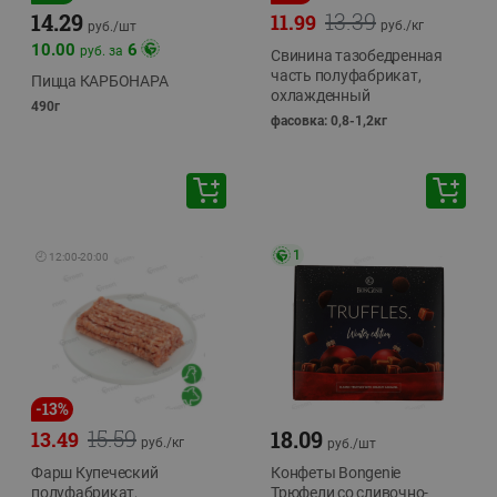
13.39
14.29
11.99
руб./
кг
руб./
шт
10.00
6
руб. за
Свинина тазобедренная
часть полуфабрикат,
Пицца КАРБОНАРА
охлажденный
490г
фасовка: 0,8-1,2кг
1
🕘
12:00
-
20:00
-
13
%
15.59
18.09
13.49
руб./
кг
руб./
шт
Фарш Купеческий
Конфеты Bongenie
полуфабрикат,
Трюфели со сливочно-