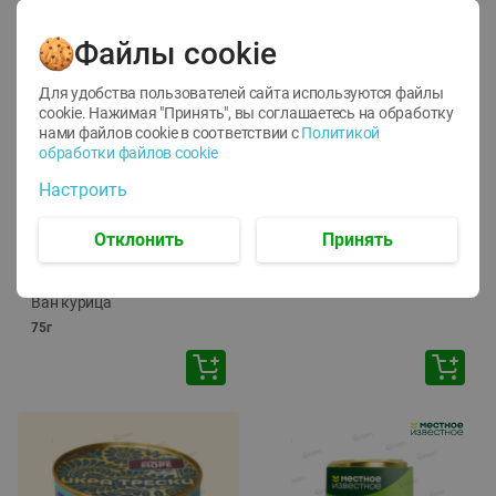
Файлы cookie
Для удобства пользователей сайта используются файлы
cookie. Нажимая "Принять", вы соглашаетесь
на обработку
нами файлов cookie в соответствии с
Политикой
обработки файлов cookie
-
12
%
-
24
%
Настроить
6.59
4.99
1.05
руб./
шт
руб./
шт
1.19
ТОФУ Vegetus ТВЕРДЫЙ
руб./
шт
Отклонить
Принять
230г
Корм влаж. для кош. с
чувств. пищевар. Пурина
Ван курица
75г