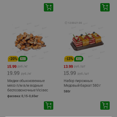
🕘
12:00
-
21:00
-
20
%
-
13
%
15.99
13.99
руб./
кг
руб./
шт
19.99
15.99
руб./
кг
руб./
шт
Мидии обыкновенные
Набор пирожных
мясо п/м в/м водные
Медовый бархат 580 г
беспозвоночные Vici вес
580г
фасовка: 0,15-0,65кг