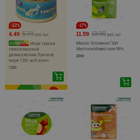
-
22
%
-
17
%
5.79
13.99
4.49
11.59
руб./
шт
руб./
шт
Масло Топленое ГХИ
Икра трески
Местное Известное 99%
тихоокеанской
деликатесная Лунское
200г
море 120г ж/б ключ
120г