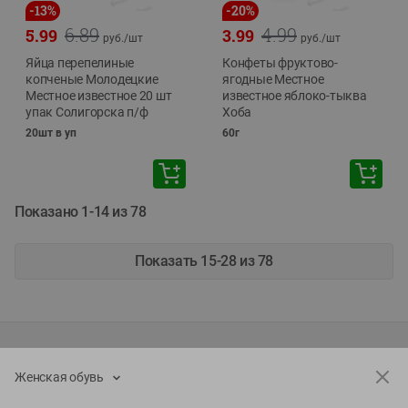
-
13
%
-
20
%
6.89
4.99
5.99
3.99
руб./
шт
руб./
шт
Яйца перепелиные
Конфеты фруктово-
копченые Молодецкие
ягодные Местное
Местное известное 20 шт
известное яблоко-тыква
упак Солигорска п/ф
Хоба
20шт в уп
60г
Показано 1-14 из 78
Показать 15-28 из 78
Каталог товаров
Женская обувь
Специально для вас