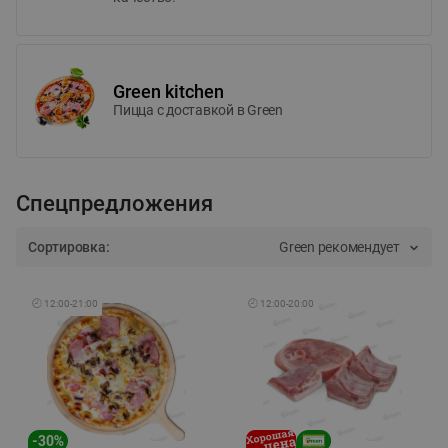
Green kitchen
Пицца c доставкой в Green
Спецпредложения
Сортировка:
Green рекомендует
🕘
12:00
-
21:00
🕘
12:00
-
20:00
-
30
%