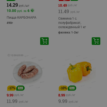
14.29
10.49
руб./
кг
руб./
шт
11.49
10.00
6
руб. за
руб./
кг
Пицца КАРБОНАРА
Свинина 1 с.
полуфабрикат,
490г
охлажденный 1 кг
фасовка: 1-2кг
🕘
12:00
-
20:00
-
17
%
-
10
%
9.99
8.99
руб./
кг
руб./
кг
11.99
9.99
руб./
кг
руб./
кг