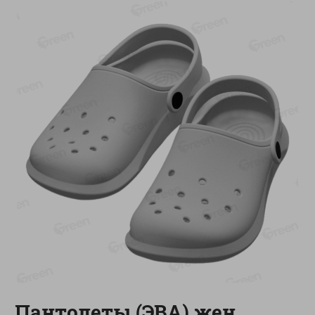
О сервисе
Настройки файлов cookie
Мой Green
Приложение Green c
доставкой и бонусной картой
App
Google
AppGallery
Store
Play
+375 44 560-60-61
Время работы Call-центра: Пн.- Пт. с 09.00 до 17.00, СБ, ВС -
выходной
shop@green-market.by
Пишите нам свои вопросы, предложения и комментарии
Пантолеты (ЭВА) жен