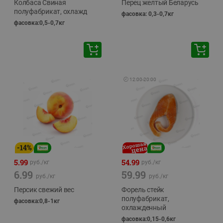
Колбаса Свиная
Перец желтый Беларусь
полуфабрикат, охлажд
фасовка: 0,3-0,7кг
фасовка:0,5-0,7кг
🕘
12:00
-
20:00
-
14
%
5.99
54.99
руб./
кг
руб./
кг
6.99
59.99
руб./
кг
руб./
кг
Персик свежий вес
Форель стейк
полуфабрикат,
фасовка:0,8-1кг
охлажденный
фасовка:0,15-0,6кг