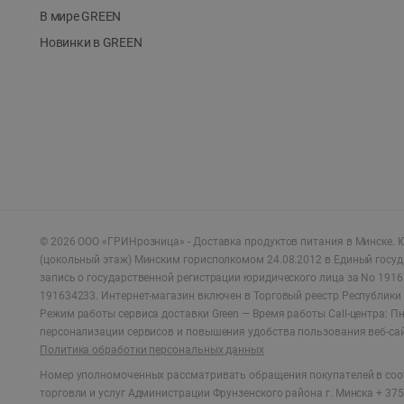
В мире GREEN
Новинки в GREEN
©
2026
ООО «ГРИНрозница» - Доставка продуктов питания в Минске.
Ю
(цокольный этаж) Минским горисполкомом 24.08.2012 в Единый госу
запись о государственной регистрации юридического лица за No 1916
191634233. Интернет-магазин включен в Торговый реестр Республики 
Режим работы сервиса доставки Green —
Время работы Call-центра: Пн.
персонализации сервисов и повышения удобства пользования веб-са
Политика обработки персональных данных
Номер уполномоченных рассматривать обращения покупателей в соот
торговли и услуг Администрации Фрунзенского района г. Минска + 375 