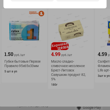
Показать 15-28 из 79
О сервисе
Мой Green
1.50
4.99
4.59
руб./
шт
руб./
шт
р
Оплата
История покупок
Губки бытовые Первое
Масло сладко-
Салфет
Условия доставки
Мои товары
Правило 95х65х33мм
сливочное несоленое
Фламенк
Возврат товара
Брест-Литовск
Life ар
5 шт в уп
Обратная связь
Савушкин продукт 82,
3шт в уп
Оформление заказа
5%
Приложение Green c
Приемка товара
180г
доставкой и бонусно
Самовывоз
Рекламная игра
App Store
n
Публичный договор
Google Play