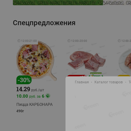
Спецпредложения
🕘
12:00
-
21:00
🕘
12:00
-
20:00
🕘
12:00
-
-
17
%
-
30
%
Главная
Каталог товаров
Т
14.29
10.49
9.99
руб./
кг
руб
руб./
шт
11.49
11.99
10.00
6
руб. за
руб./
кг
Пицца КАРБОНАРА
Свинина 1 с.
Колбас
полуфабрикат,
полуфа
490г
охлажденный 1 кг
охлажд
фасовка: 1-2кг
фасовка: