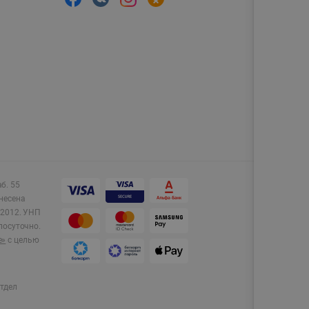
аб. 55
несена
2012.
УНП
лосуточно.
e»
с целью
тдел