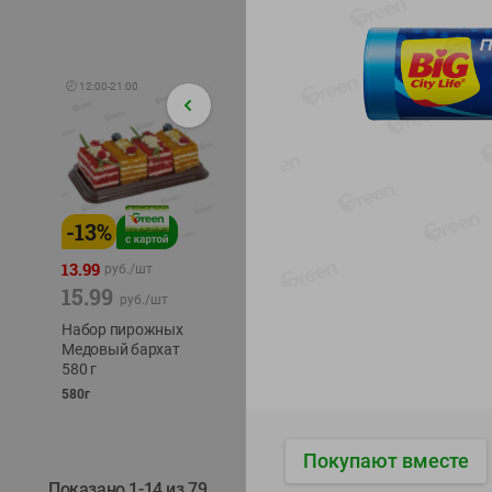
🕘
12:00
-
21:00
-
13
%
-
12
%
-
24
%
4.99
13.99
1.05
руб./
шт
руб./
шт
15.99
1.19
ТОФУ V
руб./
шт
руб./
шт
ТВЕРД
Набор пирожных
Корм влаж. для
230г
Медовый бархат
кош. с чувств.
580 г
пищевар. Пурина
Ван курица
580г
75г
Покупают вместе
Показано 1-14 из 79