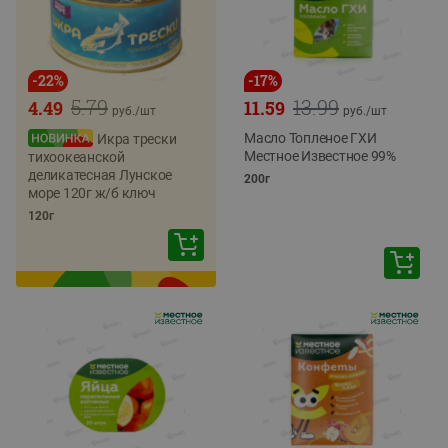
-
22
%
-
17
%
5.79
13.99
4.49
11.59
руб./
шт
руб./
шт
Масло Топленое ГХИ
Икра трески
Местное Известное 99%
тихоокеанской
деликатесная Лунское
200г
море 120г ж/б ключ
120г