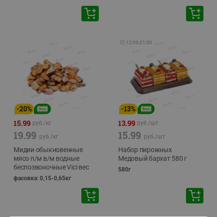
🕘
12:00
-
21:00
-
20
%
-
13
%
15.99
13.99
руб./
кг
руб./
шт
19.99
15.99
руб./
кг
руб./
шт
Мидии обыкновенные
Набор пирожных
мясо п/м в/м водные
Медовый бархат 580 г
беспозвоночные Vici вес
580г
фасовка: 0,15-0,65кг