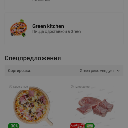
Green kitchen
Пицца c доставкой в Green
Спецпредложения
Сортировка:
Green рекомендует
🕘
12:00
-
21:00
🕘
12:00
-
20:00
-
30
%