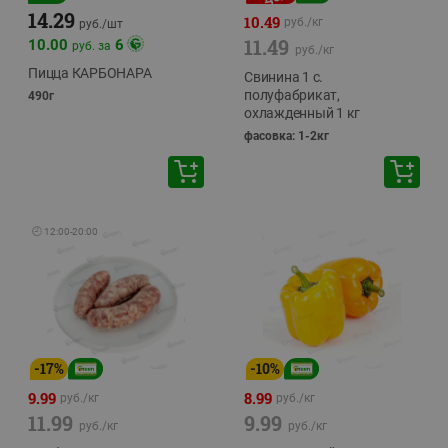
14.29
10.49
руб./
кг
руб./
шт
11.49
10.00
6
руб. за
руб./
кг
Пицца КАРБОНАРА
Свинина 1 с.
полуфабрикат,
490г
охлажденный 1 кг
фасовка: 1-2кг
🕘
12:00
-
20:00
-
17
%
-
10
%
9.99
8.99
руб./
кг
руб./
кг
11.99
9.99
руб./
кг
руб./
кг