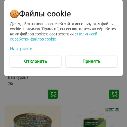
Файлы cookie
Для удобства пользователей сайта используются файлы
cookie. Нажимая "Принять", вы соглашаетесь
на обработку
нами файлов cookie в соответствии с
Политикой
обработки файлов cookie
-
12
%
-
24
%
Настроить
6.59
4.99
1.05
руб./
шт
руб./
шт
1.19
ТОФУ Vegetus ТВЕРДЫЙ
руб./
шт
Отклонить
Принять
230г
Корм влаж. для кош. с
чувств. пищевар. Пурина
Ван курица
75г