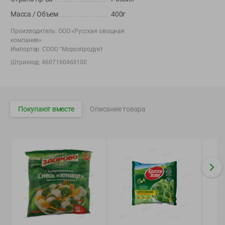
Вакансии
👋
Масса / Объем
400г
Корпоративный сайт Green
Производитель:
ООО «Русская овощная
компания»
Импортер:
СООО "Морозпродукт
Штрихкод:
4607160463100
©
2026
ООО «ГРИНрозница» - Доставка продуктов питания в
Минске.
Юридическая информация и условия пользовательского
Покупают вместе
Описание товара
соглашения
Номер уполномоченных рассматривать обращения покупателей в
соответствии с законодательством об обращениях граждан и
юридических лиц: Отдел торговли и услуг Администрации
Фрунзенского района г. Минска + 375 17 272 73 84 .
Номер и адрес электронной почты лица, уполномоченного
продавцом рассматривать обращения покупателей о нарушении их
прав, предусмотренных законодательством о защите прав
потребителей: +375 44 560-60-61, shop@green-dostavka.by.
Способы оплаты товара: