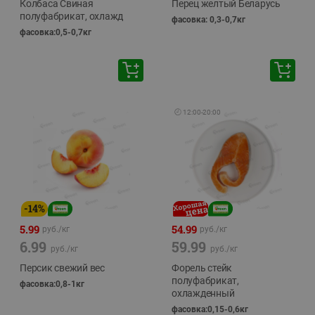
Колбаса Свиная
Перец желтый Беларусь
полуфабрикат, охлажд
фасовка: 0,3-0,7кг
фасовка:0,5-0,7кг
🕘
12:00
-
20:00
-
14
%
5.99
54.99
руб./
кг
руб./
кг
6.99
59.99
руб./
кг
руб./
кг
Персик свежий вес
Форель стейк
полуфабрикат,
фасовка:0,8-1кг
охлажденный
фасовка:0,15-0,6кг