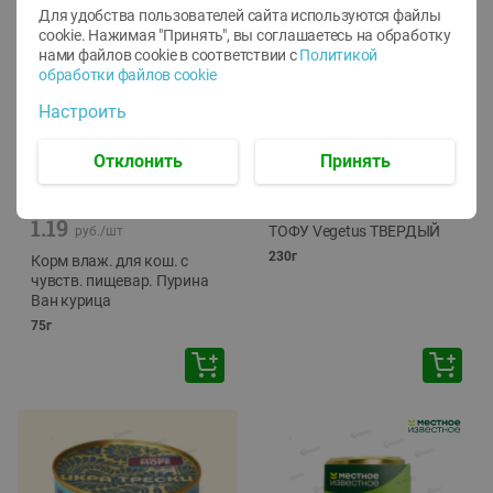
Для удобства пользователей сайта используются файлы
cookie. Нажимая "Принять", вы соглашаетесь
на обработку
нами файлов cookie в соответствии с
Политикой
обработки файлов cookie
Настроить
Отклонить
Принять
-
12
%
-
24
%
6.59
4.99
1.05
руб./
шт
руб./
шт
1.19
ТОФУ Vegetus ТВЕРДЫЙ
руб./
шт
230г
Корм влаж. для кош. с
чувств. пищевар. Пурина
Ван курица
75г