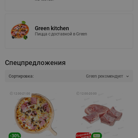
Green kitchen
Пицца c доставкой в Green
Спецпредложения
Сортировка:
Green рекомендует
🕘
12:00
-
21:00
🕘
12:00
-
20:00
-
30
%