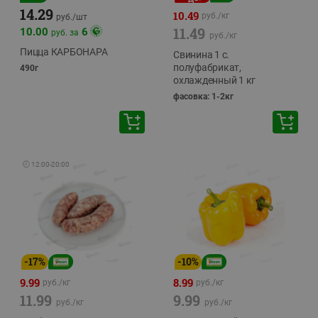
14.29
10.49
руб./
кг
руб./
шт
11.49
10.00
6
руб. за
руб./
кг
Пицца КАРБОНАРА
Свинина 1 с.
полуфабрикат,
490г
охлажденный 1 кг
фасовка: 1-2кг
🕘
12:00
-
20:00
-
17
%
-
10
%
9.99
8.99
руб./
кг
руб./
кг
11.99
9.99
руб./
кг
руб./
кг