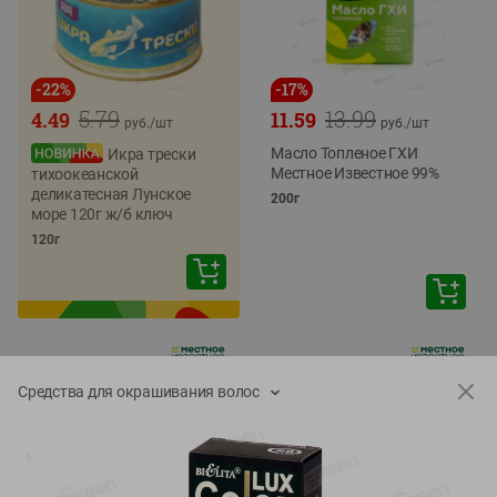
-
22
%
-
17
%
5.79
13.99
4.49
11.59
руб./
шт
руб./
шт
Масло Топленое ГХИ
Икра трески
Местное Известное 99%
тихоокеанской
деликатесная Лунское
200г
море 120г ж/б ключ
120г
Средства для окрашивания волос