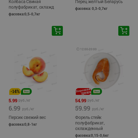
Колбаса Свиная
Перец желтый Беларусь
полуфабрикат, охлажд
фасовка: 0,3-0,7кг
фасовка:0,5-0,7кг
🕘
12:00
-
20:00
-
14
%
5.99
54.99
руб./
кг
руб./
кг
6.99
59.99
руб./
кг
руб./
кг
Персик свежий вес
Форель стейк
полуфабрикат,
фасовка:0,8-1кг
охлажденный
фасовка:0,15-0,6кг