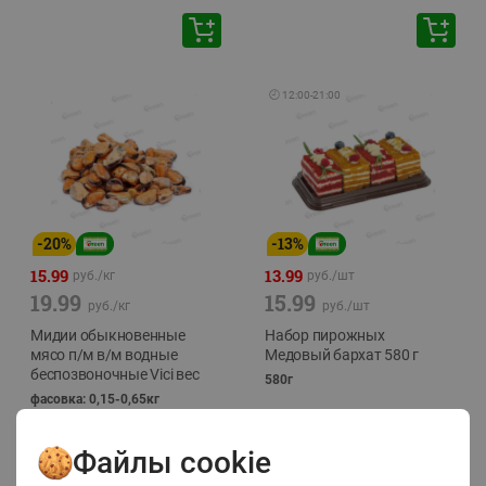
🕘
12:00
-
21:00
-
20
%
-
13
%
15.99
13.99
руб./
кг
руб./
шт
19.99
15.99
руб./
кг
руб./
шт
Мидии обыкновенные
Набор пирожных
мясо п/м в/м водные
Медовый бархат 580 г
беспозвоночные Vici вес
580г
фасовка: 0,15-0,65кг
Файлы cookie