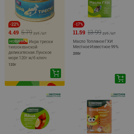
-
22
%
-
17
%
5.79
13.99
4.49
11.59
руб./
шт
руб./
шт
Масло Топленое ГХИ
Икра трески
Местное Известное 99%
тихоокеанской
деликатесная Лунское
200г
море 120г ж/б ключ
120г