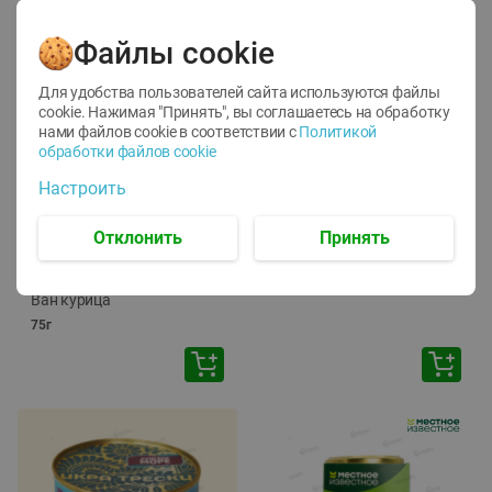
Файлы cookie
Для удобства пользователей сайта используются файлы
cookie. Нажимая "Принять", вы соглашаетесь
на обработку
нами файлов cookie в соответствии с
Политикой
обработки файлов cookie
-
12
%
-
24
%
Настроить
6.59
4.99
1.05
руб./
шт
руб./
шт
1.19
ТОФУ Vegetus ТВЕРДЫЙ
руб./
шт
Отклонить
Принять
230г
Корм влаж. для кош. с
чувств. пищевар. Пурина
Ван курица
75г