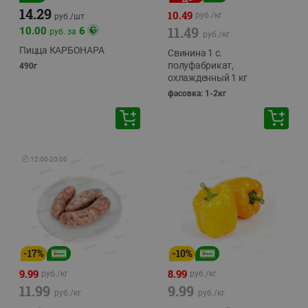
14.29
10.49
руб./
кг
руб./
шт
11.49
10.00
6
руб. за
руб./
кг
Пицца КАРБОНАРА
Свинина 1 с.
полуфабрикат,
490г
охлажденный 1 кг
фасовка: 1-2кг
🕘
12:00
-
20:00
-
17
%
-
10
%
9.99
8.99
руб./
кг
руб./
кг
11.99
9.99
руб./
кг
руб./
кг