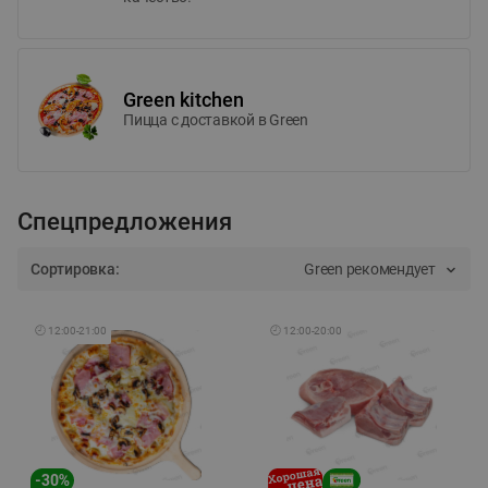
Green kitchen
Пицца c доставкой в Green
Спецпредложения
Сортировка:
Green рекомендует
🕘
12:00
-
21:00
🕘
12:00
-
20:00
-
30
%