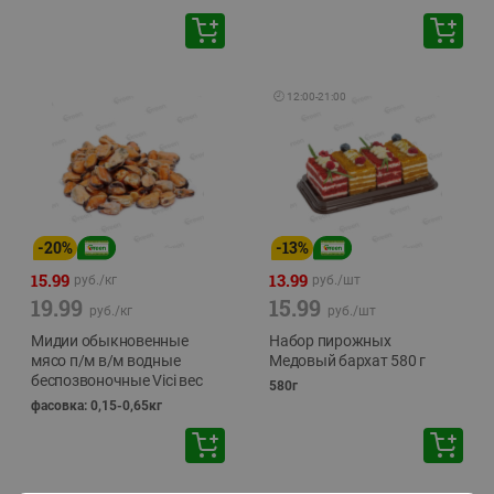
🕘
12:00
-
21:00
-
20
%
-
13
%
15.99
13.99
руб./
кг
руб./
шт
19.99
15.99
руб./
кг
руб./
шт
Мидии обыкновенные
Набор пирожных
мясо п/м в/м водные
Медовый бархат 580 г
беспозвоночные Vici вес
580г
фасовка: 0,15-0,65кг