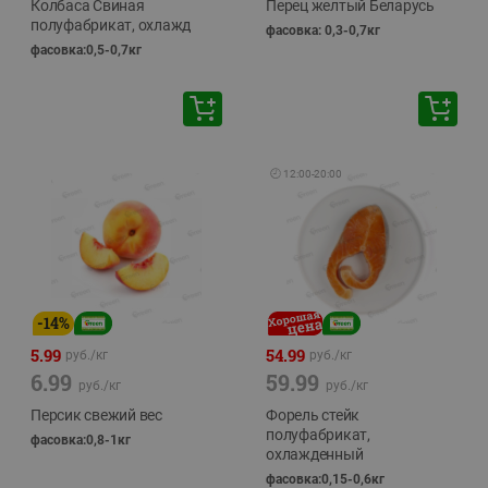
Колбаса Свиная
Перец желтый Беларусь
полуфабрикат, охлажд
фасовка: 0,3-0,7кг
фасовка:0,5-0,7кг
🕘
12:00
-
20:00
-
14
%
5.99
54.99
руб./
кг
руб./
кг
6.99
59.99
руб./
кг
руб./
кг
Персик свежий вес
Форель стейк
полуфабрикат,
фасовка:0,8-1кг
охлажденный
фасовка:0,15-0,6кг