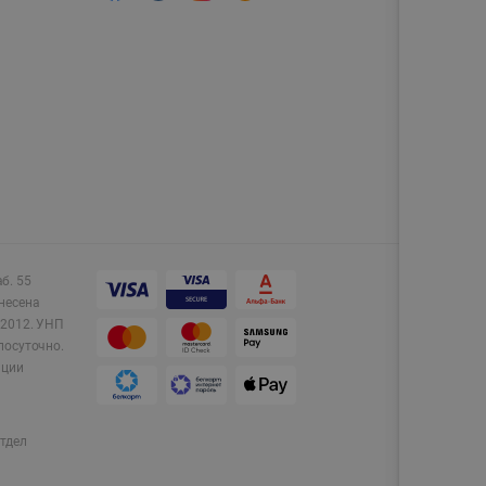
аб. 55
несена
2012.
УНП
лосуточно.
ации
тдел