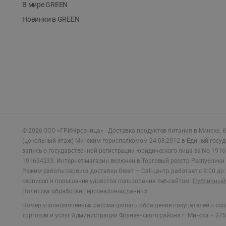
В мире GREEN
Новинки в GREEN
©
2026
ООО «ГРИНрозница» - Доставка продуктов питания в Минске.
Ю
(цокольный этаж) Минским горисполкомом 24.08.2012 в Единый госу
запись о государственной регистрации юридического лица за No 1916
191634233. Интернет-магазин включен в Торговый реестр Республики 
Режим работы сервиса доставки Green —
Call-центр работает с 9:00 д
сервисов и повышения удобства пользования веб-сайтом.
Публичный 
Политика обработки персональных данных
Номер уполномоченных рассматривать обращения покупателей в соот
торговли и услуг Администрации Фрунзенского района г. Минска + 375 