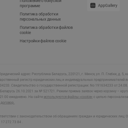
Положение о бонусной
AppGallery
программе
Политика обработки
персональных данных
Политика обработки файлов
cookie
Настройки файлов cookie
ридический адрес: Республика Беларусь, 220121, г. Минск, ул. П. Глебки, д. 5, к
дарственный регистр юридических лиц и индивидуальных предпринимателей в
34233.
Свидетельство о государственной регистрации: No 191634233 от 24.08.
Беларусь 26.10.2021 за № 521721. Режим приема заявок через корзину – круг
о 21:00 ежедневно
.
На сайте
используются файлы «cookie»
с целью персонализ
договор.
ветствии с законодательством об обращениях граждан и юридических лиц: О
17 272 73 84 .