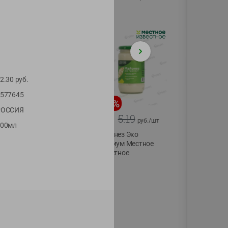
75г
2.30
руб.
577645
-
20
%
-
12
%
РОССИЯ
4.99
5.19
3.99
4.59
руб./
шт
руб./
шт
300мл
Конфеты фруктово-
Майонез Эко
ягодные Местное
премиум Местное
известное яблоко-
известное
тыква Хоба
300г
60г