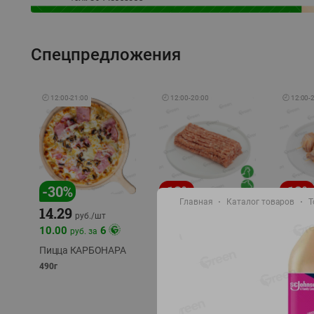
Спецпредложения
🕘
12:00
-
21:00
🕘
12:00
-
20:00
🕘
12:00
-
-
30
%
-
13
%
-
12
%
Главная
Каталог товаров
Т
15.59
14.29
13.49
18.99
руб./
кг
руб./
шт
10.00
6
руб. за
Фарш Купеческий
Шашлы
полуфабрикат,
из сви
Пицца КАРБОНАРА
охлажденный
части
490г
полуфаб
фасовка: 0,5-0,7 кг
фасовка: