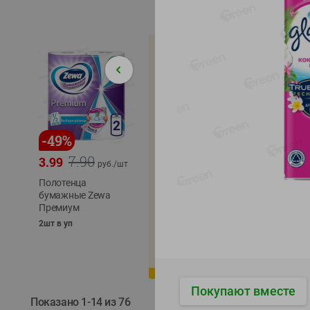
-
49
%
-
22
%
-
17
%
7.90
5.79
3.99
4.49
4.99
руб./
шт
руб./
шт
Полотенца
Икра
бумажные Zewa
трески
сельди
Премиум
тихоокеанской
тихоок
деликатесная
Лунско
2шт в уп
Лунское море 120г
ж/б кл
ж/б ключ
120г
120г
Покупают вместе
Показано 1-14 из 76