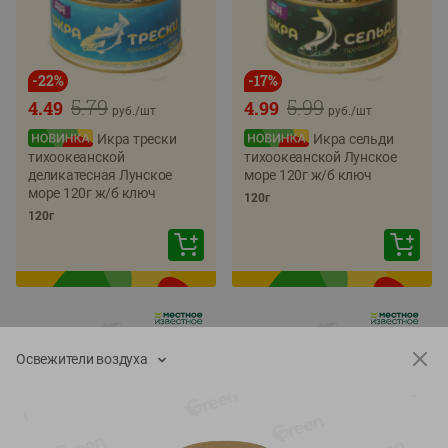
-
22
%
-
17
%
5.79
5.99
4.49
4.99
руб./
шт
руб./
шт
Икра трески
Икра сельди
тихоокеанской
тихоокеанской Лунское
деликатесная Лунское
море 120г ж/б ключ
море 120г ж/б ключ
120г
120г
Освежители воздуха