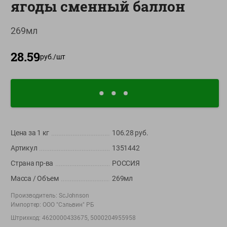
ягоды сменный баллон
О сервисе
269мл
Настройки файлов cookie
Мой Green
28.59
руб./
шт
Приложение Green c
доставкой и бонусной картой
App
Google
AppGallery
Store
Play
Цена за 1
кг
106.28
руб.
Артикул
1351442
+375 44 560-60-61
Страна пр-ва
РОССИЯ
Время работы Call-центра: Пн.- Пт. с 09.00 до 17.00, СБ, ВС -
выходной
Масса / Объем
269мл
Производитель:
ScJohnson
shop@green-market.by
Импортер:
ООО "Сэльвин" РБ
Пишите нам свои вопросы, предложения и комментарии
Штрихкод:
4620000433675, 5000204955958