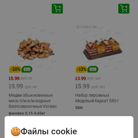
🕘
12:00
-
21:00
-
20
%
-
13
%
15.99
13.99
руб./
кг
руб./
шт
19.99
15.99
руб./
кг
руб./
шт
Мидии обыкновенные
Набор пирожных
мясо п/м в/м водные
Медовый бархат 580 г
беспозвоночные Vici вес
580г
фасовка: 0,15-0,65кг
Файлы cookie