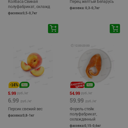
Колбаса Свиная
Перец желтый Беларусь
полуфабрикат, охлажд
фасовка: 0,3-0,7кг
фасовка:0,5-0,7кг
🕘
12:00
-
20:00
-
14
%
5.99
54.99
руб./
кг
руб./
кг
6.99
59.99
руб./
кг
руб./
кг
Персик свежий вес
Форель стейк
полуфабрикат,
фасовка:0,8-1кг
охлажденный
фасовка:0,15-0,6кг