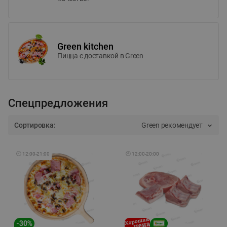
Green kitchen
Пицца c доставкой в Green
Спецпредложения
Сортировка:
Green рекомендует
🕘
12:00
-
21:00
🕘
12:00
-
20:00
-
30
%