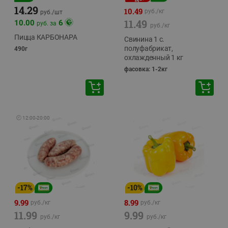
14.29
10.49
руб./
кг
руб./
шт
11.49
10.00
6
руб. за
руб./
кг
Пицца КАРБОНАРА
Свинина 1 с.
полуфабрикат,
490г
охлажденный 1 кг
фасовка: 1-2кг
🕘
12:00
-
20:00
-
17
%
-
10
%
9.99
8.99
руб./
кг
руб./
кг
11.99
9.99
руб./
кг
руб./
кг