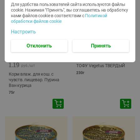
Для удобства пользователей сайта используются файлы
cookie. Нажимая "Принять", вы соглашаетесь
на обработку
нами файлов cookie в соответствии с
Политикой
обработки файлов cookie
Настроить
Отклонить
Принять
-
12
%
-
24
%
6.59
4.99
1.05
руб./
шт
руб./
шт
1.19
ТОФУ Vegetus ТВЕРДЫЙ
руб./
шт
230г
Корм влаж. для кош. с
чувств. пищевар. Пурина
Ван курица
75г