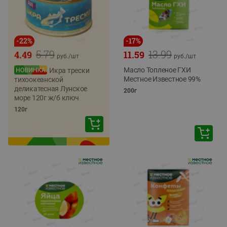
-
22
%
-
17
%
5.79
13.99
4.49
11.59
руб./
шт
руб./
шт
Масло Топленое ГХИ
Икра трески
Местное Известное 99%
тихоокеанской
деликатесная Лунское
200г
море 120г ж/б ключ
120г