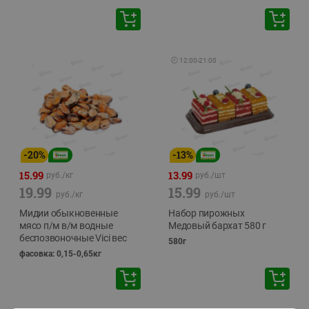
🕘
12:00
-
21:00
-
20
%
-
13
%
15.99
13.99
руб./
кг
руб./
шт
19.99
15.99
руб./
кг
руб./
шт
Мидии обыкновенные
Набор пирожных
мясо п/м в/м водные
Медовый бархат 580 г
беспозвоночные Vici вес
580г
фасовка: 0,15-0,65кг