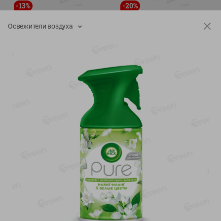
-
13
%
-
20
%
6.89
4.99
5.99
3.99
руб./
шт
руб./
шт
Освежители воздуха
Яйца перепелиные
Конфеты фруктово-
копченые Молодецкие
ягодные Местное
Местное известное 20 шт
известное яблоко-тыква
упак Солигорска п/ф
Хоба
20шт в уп
60г
Показано 1-14 из 78
Показать 15-28 из 78
Каталог товаров
Специально для вас