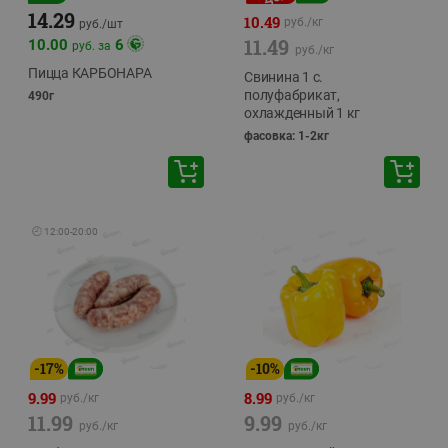
14.29
10.49
руб./
кг
руб./
шт
11.49
10.00
6
руб. за
руб./
кг
Пицца КАРБОНАРА
Свинина 1 с.
полуфабрикат,
490г
охлажденный 1 кг
фасовка: 1-2кг
🕘
12:00
-
20:00
-
17
%
-
10
%
9.99
8.99
руб./
кг
руб./
кг
11.99
9.99
руб./
кг
руб./
кг