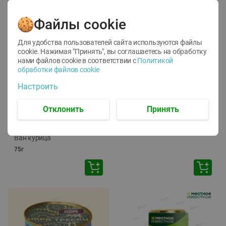
Файлы cookie
Для удобства пользователей сайта используются файлы
cookie. Нажимая "Принять", вы соглашаетесь
на обработку
нами файлов cookie в соответствии с
Политикой
обработки файлов cookie
-
12
%
-
24
%
Настроить
6.59
4.99
1.05
руб./
шт
руб./
шт
1.19
ТОФУ Vegetus ТВЕРДЫЙ
руб./
шт
Отклонить
Принять
230г
Корм влаж. для кош. с
чувств. пищевар. Пурина
Ван курица
75г