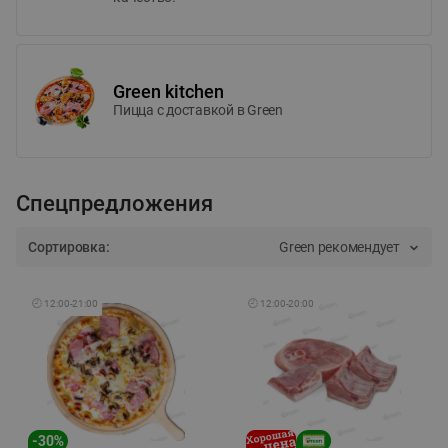
Green kitchen
Пицца c доставкой в Green
Спецпредложения
Сортировка:
Green рекомендует
🕘
12:00
-
21:00
🕘
12:00
-
20:00
-
30
%