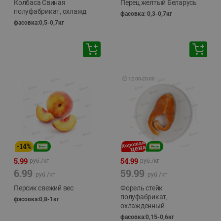
Колбаса Свиная
Перец желтый Беларусь
полуфабрикат, охлажд
фасовка: 0,3-0,7кг
фасовка:0,5-0,7кг
🕘
12:00
-
20:00
-
14
%
5.99
54.99
руб./
кг
руб./
кг
6.99
59.99
руб./
кг
руб./
кг
Персик свежий вес
Форель стейк
полуфабрикат,
фасовка:0,8-1кг
охлажденный
фасовка:0,15-0,6кг