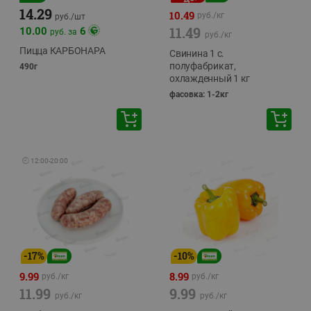
14.29
10.49
руб./
кг
руб./
шт
11.49
10.00
6
руб. за
руб./
кг
Пицца КАРБОНАРА
Свинина 1 с.
полуфабрикат,
490г
охлажденный 1 кг
фасовка: 1-2кг
🕘
12:00
-
20:00
-
17
%
-
10
%
9.99
8.99
руб./
кг
руб./
кг
11.99
9.99
руб./
кг
руб./
кг