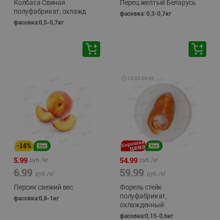
Колбаса Свиная
Перец желтый Беларусь
полуфабрикат, охлажд
фасовка: 0,3-0,7кг
фасовка:0,5-0,7кг
🕘
12:00
-
20:00
-
14
%
5.99
54.99
руб./
кг
руб./
кг
6.99
59.99
руб./
кг
руб./
кг
Персик свежий вес
Форель стейк
полуфабрикат,
фасовка:0,8-1кг
охлажденный
фасовка:0,15-0,6кг