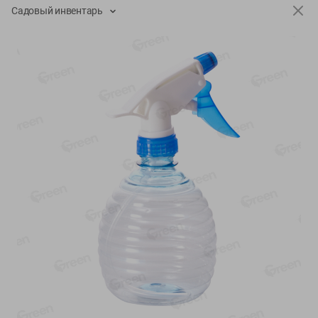
-
13
%
-
20
%
Садовый инвентарь
6.89
4.99
5.99
3.99
руб./
шт
руб./
шт
Яйца перепелиные
Конфеты фруктово-
копченые Молодецкие
ягодные Местное
Местное известное 20 шт
известное яблоко-тыква
упак Солигорска п/ф
Хоба
20шт в уп
60г
Показано 1-14 из 76
Показать 15-28 из 76
Каталог товаров
Специально для вас