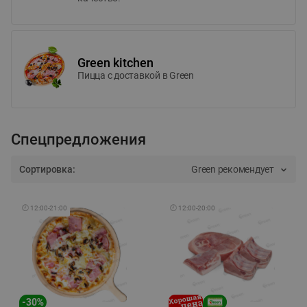
Green kitchen
Пицца c доставкой в Green
Спецпредложения
Сортировка:
Green рекомендует
🕘
12:00
-
21:00
🕘
12:00
-
20:00
-
30
%