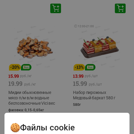
🕘
12:00
-
21:00
-
20
%
-
13
%
15.99
13.99
руб./
кг
руб./
шт
19.99
15.99
руб./
кг
руб./
шт
Мидии обыкновенные
Набор пирожных
мясо п/м в/м водные
Медовый бархат 580 г
беспозвоночные Vici вес
580г
фасовка: 0,15-0,65кг
Файлы cookie