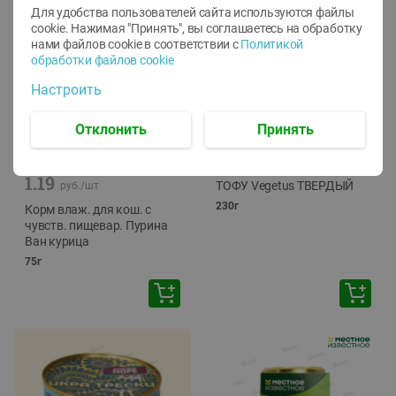
Для удобства пользователей сайта используются файлы
cookie. Нажимая "Принять", вы соглашаетесь
на обработку
нами файлов cookie в соответствии с
Политикой
обработки файлов cookie
Настроить
Отклонить
Принять
-
12
%
-
24
%
6.59
4.99
1.05
руб./
шт
руб./
шт
1.19
ТОФУ Vegetus ТВЕРДЫЙ
руб./
шт
230г
Корм влаж. для кош. с
чувств. пищевар. Пурина
Ван курица
75г