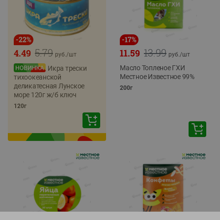
-
22
%
-
17
%
5.79
13.99
4.49
11.59
руб./
шт
руб./
шт
Масло Топленое ГХИ
Икра трески
Местное Известное 99%
тихоокеанской
деликатесная Лунское
200г
море 120г ж/б ключ
120г