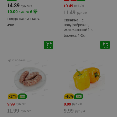
14.29
10.49
руб./
кг
руб./
шт
11.49
10.00
6
руб. за
руб./
кг
Пицца КАРБОНАРА
Свинина 1 с.
полуфабрикат,
490г
охлажденный 1 кг
фасовка: 1-2кг
🕘
12:00
-
20:00
-
17
%
-
10
%
9.99
8.99
руб./
кг
руб./
кг
11.99
9.99
руб./
кг
руб./
кг