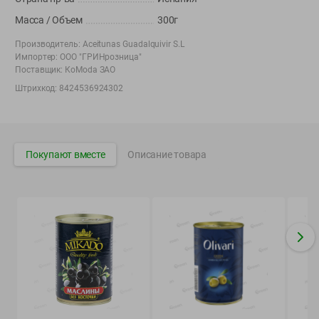
Вакансии
👋
Масса / Объем
300г
Корпоративный сайт Green
Производитель:
Aceitunas Guadalquivir S.L
Импортер:
ООО "ГРИНрозница"
Поставщик:
КоМоdа ЗАО
Штрихкод:
8424536924302
©
2026
ООО «ГРИНрозница» - Доставка продуктов питания в
Минске.
Юридическая информация и условия пользовательского
Покупают вместе
Описание товара
соглашения
Номер уполномоченных рассматривать обращения покупателей в
соответствии с законодательством об обращениях граждан и
юридических лиц: Отдел торговли и услуг Администрации
Фрунзенского района г. Минска + 375 17 272 73 84 .
Номер и адрес электронной почты лица, уполномоченного
продавцом рассматривать обращения покупателей о нарушении их
прав, предусмотренных законодательством о защите прав
потребителей: +375 44 560-60-61, shop@green-dostavka.by.
Способы оплаты товара: