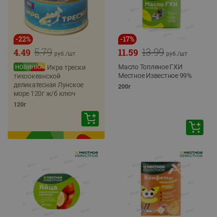
-
22
%
-
17
%
5.79
13.99
4.49
11.59
руб./
шт
руб./
шт
Масло Топленое ГХИ
Икра трески
Местное Известное 99%
тихоокеанской
деликатесная Лунское
200г
море 120г ж/б ключ
120г