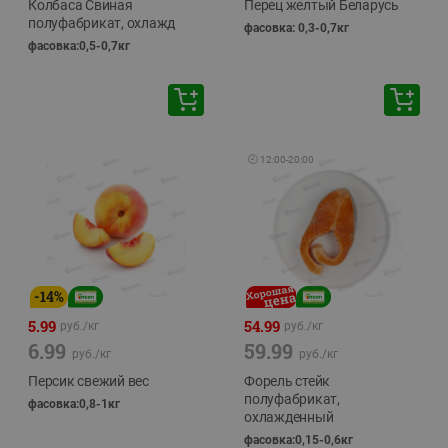
Колбаса Свиная
Перец желтый Беларусь
полуфабрикат, охлажд
фасовка: 0,3-0,7кг
фасовка:0,5-0,7кг
🕘
12:00
-
20:00
-
14
%
5.99
54.99
руб./
кг
руб./
кг
6.99
59.99
руб./
кг
руб./
кг
Персик свежий вес
Форель стейк
полуфабрикат,
фасовка:0,8-1кг
охлажденный
фасовка:0,15-0,6кг