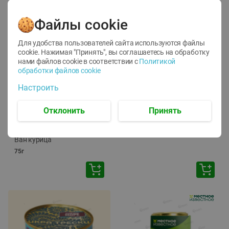
Файлы cookie
Для удобства пользователей сайта используются файлы
cookie. Нажимая "Принять", вы соглашаетесь
на обработку
нами файлов cookie в соответствии с
Политикой
обработки файлов cookie
-
12
%
-
24
%
Настроить
6.59
4.99
1.05
руб./
шт
руб./
шт
1.19
ТОФУ Vegetus ТВЕРДЫЙ
руб./
шт
Отклонить
Принять
230г
Корм влаж. для кош. с
чувств. пищевар. Пурина
Ван курица
75г