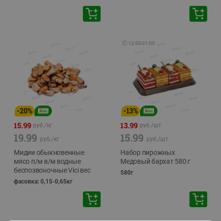
🕘
12:00
-
21:00
-
20
%
-
13
%
15.99
13.99
руб./
кг
руб./
шт
19.99
15.99
руб./
кг
руб./
шт
Мидии обыкновенные
Набор пирожных
мясо п/м в/м водные
Медовый бархат 580 г
беспозвоночные Vici вес
580г
фасовка: 0,15-0,65кг