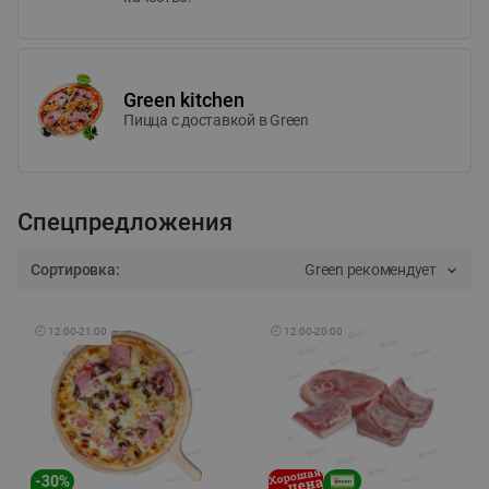
Green kitchen
Пицца c доставкой в Green
Спецпредложения
Сортировка:
Green рекомендует
🕘
12:00
-
21:00
🕘
12:00
-
20:00
-
30
%