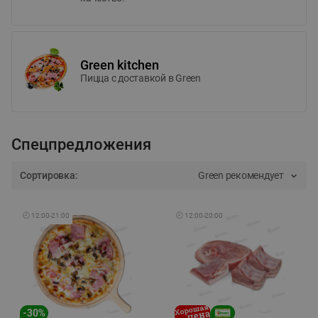
Green kitchen
Пицца c доставкой в Green
Спецпредложения
Сортировка:
Green рекомендует
🕘
12:00
-
21:00
🕘
12:00
-
20:00
-
30
%