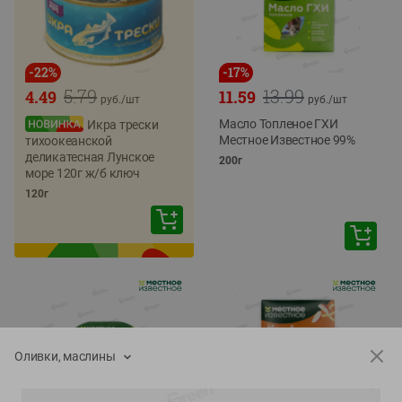
-
22
%
-
17
%
5.79
13.99
4.49
11.59
руб./
шт
руб./
шт
Масло Топленое ГХИ
Икра трески
Местное Известное 99%
тихоокеанской
деликатесная Лунское
200г
море 120г ж/б ключ
120г
Оливки, маслины