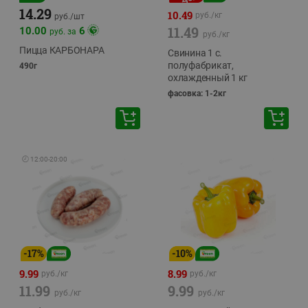
14.29
10.49
руб./
кг
руб./
шт
11.49
10.00
6
руб. за
руб./
кг
Пицца КАРБОНАРА
Свинина 1 с.
полуфабрикат,
490г
охлажденный 1 кг
фасовка: 1-2кг
🕘
12:00
-
20:00
-
17
%
-
10
%
9.99
8.99
руб./
кг
руб./
кг
11.99
9.99
руб./
кг
руб./
кг