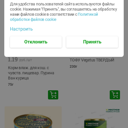
Для удобства пользователей сайта используются файлы
cookie. Нажимая "Принять", вы соглашаетесь
на обработку
нами файлов cookie в соответствии с
Политикой
обработки файлов cookie
Настроить
Отклонить
Принять
-
12
%
-
24
%
6.59
4.99
1.05
руб./
шт
руб./
шт
1.19
ТОФУ Vegetus ТВЕРДЫЙ
руб./
шт
230г
Корм влаж. для кош. с
чувств. пищевар. Пурина
Ван курица
75г