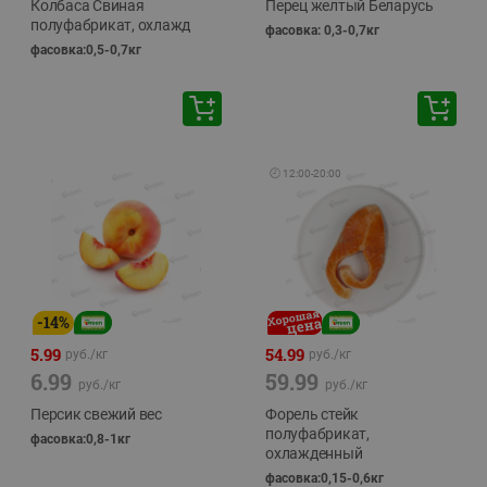
Колбаса Свиная
Перец желтый Беларусь
полуфабрикат, охлажд
фасовка: 0,3-0,7кг
фасовка:0,5-0,7кг
🕘
12:00
-
20:00
-
14
%
5.99
54.99
руб./
кг
руб./
кг
6.99
59.99
руб./
кг
руб./
кг
Персик свежий вес
Форель стейк
полуфабрикат,
фасовка:0,8-1кг
охлажденный
фасовка:0,15-0,6кг