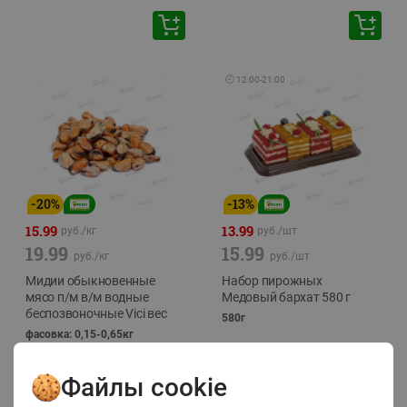
🕘
12:00
-
21:00
-
20
%
-
13
%
15.99
13.99
руб./
кг
руб./
шт
19.99
15.99
руб./
кг
руб./
шт
Мидии обыкновенные
Набор пирожных
мясо п/м в/м водные
Медовый бархат 580 г
беспозвоночные Vici вес
580г
фасовка: 0,15-0,65кг
Файлы cookie