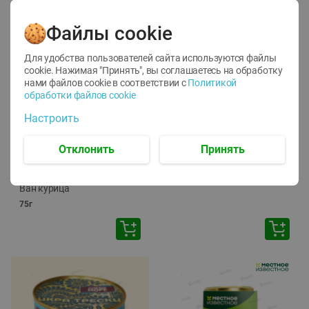
Файлы cookie
Для удобства пользователей сайта используются файлы
cookie. Нажимая "Принять", вы соглашаетесь
на обработку
нами файлов cookie в соответствии с
Политикой
обработки файлов cookie
-
12
%
-
24
%
Настроить
6.59
4.99
1.05
руб./
шт
руб./
шт
1.19
ТОФУ Vegetus ТВЕРДЫЙ
руб./
шт
Отклонить
Принять
230г
Корм влаж. для кош. с
чувств. пищевар. Пурина
Ван курица
75г