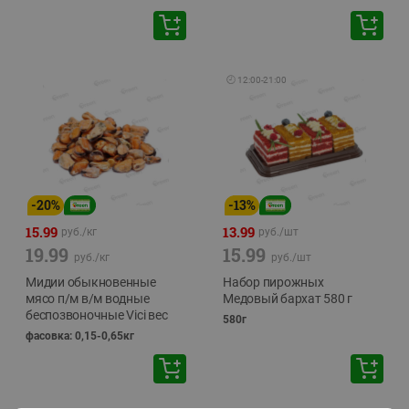
🕘
12:00
-
21:00
-
20
%
-
13
%
15.99
13.99
руб./
кг
руб./
шт
19.99
15.99
руб./
кг
руб./
шт
Мидии обыкновенные
Набор пирожных
мясо п/м в/м водные
Медовый бархат 580 г
беспозвоночные Vici вес
580г
фасовка: 0,15-0,65кг