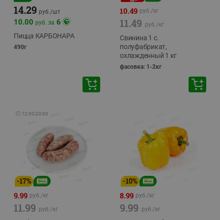
14.29
10.49
руб./
кг
руб./
шт
11.49
10.00
6
руб. за
руб./
кг
Пицца КАРБОНАРА
Свинина 1 с.
полуфабрикат,
490г
охлажденный 1 кг
фасовка: 1-2кг
🕘
12:00
-
20:00
-
17
%
-
10
%
9.99
8.99
руб./
кг
руб./
кг
11.99
9.99
руб./
кг
руб./
кг