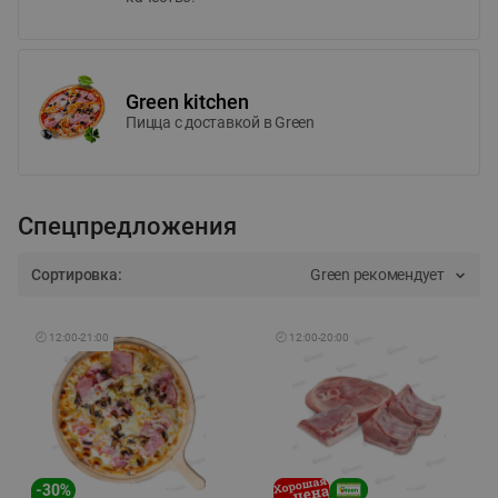
Green kitchen
Пицца c доставкой в Green
Спецпредложения
Сортировка:
Green рекомендует
🕘
12:00
-
21:00
🕘
12:00
-
20:00
-
30
%