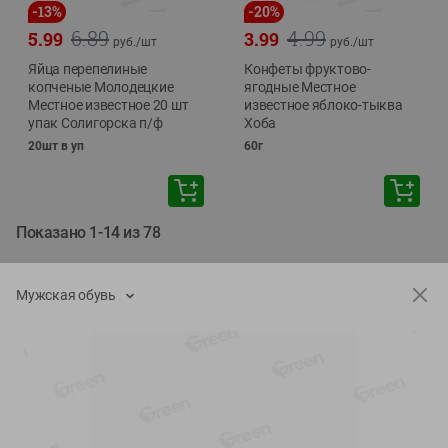
-
13
%
-
20
%
6.89
4.99
5.99
3.99
руб./
шт
руб./
шт
Яйца перепелиные
Конфеты фруктово-
копченые Молодецкие
ягодные Местное
Местное известное 20 шт
известное яблоко-тыква
упак Солигорска п/ф
Хоба
20шт в уп
60г
Показано 1-14 из 78
Показать 15-28 из 78
Мужская обувь
Каталог товаров
Специально для вас