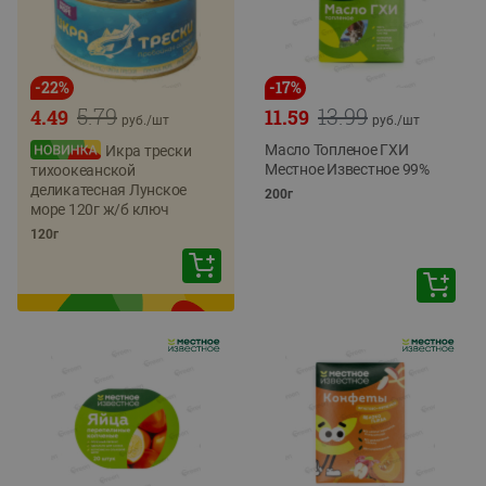
-
22
%
-
17
%
5.79
13.99
4.49
11.59
руб./
шт
руб./
шт
Масло Топленое ГХИ
Икра трески
Местное Известное 99%
тихоокеанской
деликатесная Лунское
200г
море 120г ж/б ключ
120г