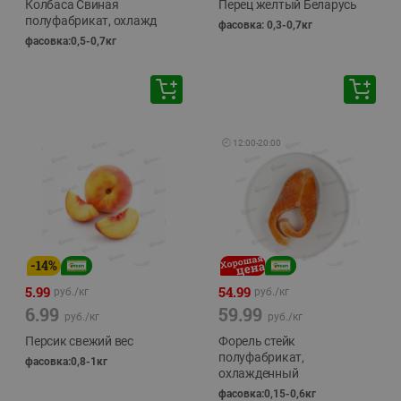
Колбаса Свиная
Перец желтый Беларусь
полуфабрикат, охлажд
фасовка: 0,3-0,7кг
фасовка:0,5-0,7кг
🕘
12:00
-
20:00
-
14
%
5.99
54.99
руб./
кг
руб./
кг
6.99
59.99
руб./
кг
руб./
кг
Персик свежий вес
Форель стейк
полуфабрикат,
фасовка:0,8-1кг
охлажденный
фасовка:0,15-0,6кг