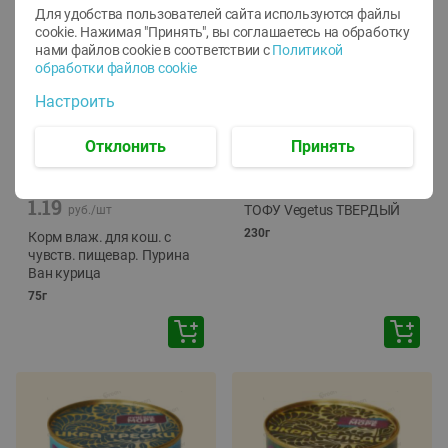
Для удобства пользователей сайта используются файлы
cookie. Нажимая "Принять", вы соглашаетесь
на обработку
нами файлов cookie в соответствии с
Политикой
обработки файлов cookie
Настроить
Отклонить
Принять
-
12
%
-
24
%
6.59
4.99
1.05
руб./
шт
руб./
шт
1.19
ТОФУ Vegetus ТВЕРДЫЙ
руб./
шт
230г
Корм влаж. для кош. с
чувств. пищевар. Пурина
Ван курица
75г