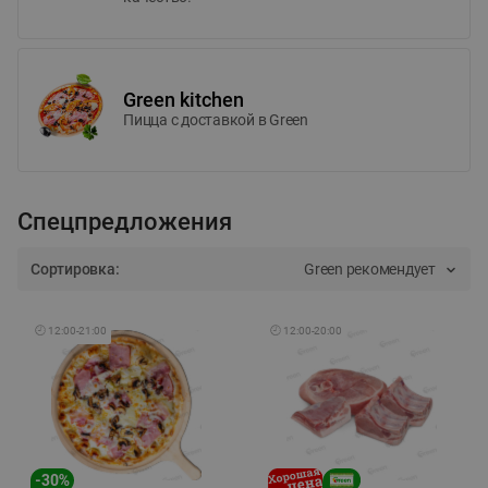
Green kitchen
Пицца c доставкой в Green
Спецпредложения
Сортировка:
Green рекомендует
🕘
12:00
-
21:00
🕘
12:00
-
20:00
-
30
%