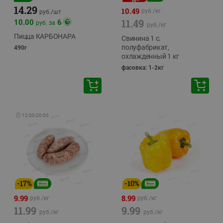
14.29
10.49
руб./
кг
руб./
шт
11.49
10.00
6
руб. за
руб./
кг
Пицца КАРБОНАРА
Свинина 1 с.
полуфабрикат,
490г
охлажденный 1 кг
фасовка: 1-2кг
🕘
12:00
-
20:00
-
17
%
-
10
%
9.99
8.99
руб./
кг
руб./
кг
11.99
9.99
руб./
кг
руб./
кг