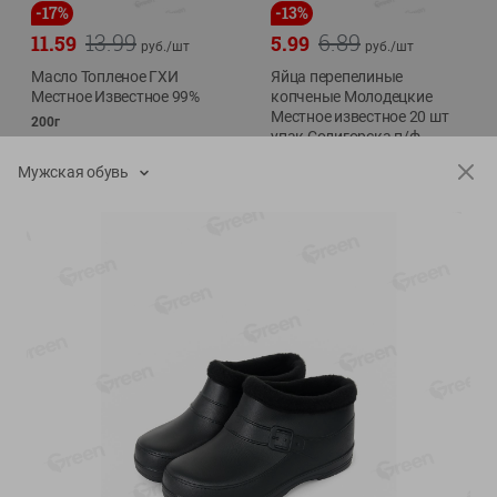
-
17
%
-
13
%
13.99
6.89
11.59
5.99
руб./
шт
руб./
шт
Масло Топленое ГХИ
Яйца перепелиные
Местное Известное 99%
копченые Молодецкие
Местное известное 20 шт
200г
упак Солигорска п/ф
20шт в уп
Мужская обувь
Показано 1-14 из 79
Показать 15-28 из 79
Каталог товаров
Специально для вас