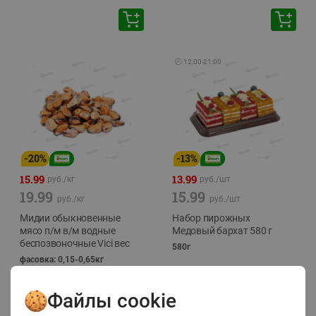
🕘
12:00
-
21:00
-
20
%
-
13
%
15.99
13.99
руб./
кг
руб./
шт
19.99
15.99
руб./
кг
руб./
шт
Мидии обыкновенные
Набор пирожных
мясо п/м в/м водные
Медовый бархат 580 г
беспозвоночные Vici вес
580г
фасовка: 0,15-0,65кг
Файлы cookie