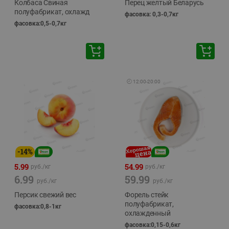
Колбаса Свиная
Перец желтый Беларусь
полуфабрикат, охлажд
фасовка: 0,3-0,7кг
фасовка:0,5-0,7кг
🕘
12:00
-
20:00
-
14
%
5.99
54.99
руб./
кг
руб./
кг
6.99
59.99
руб./
кг
руб./
кг
Персик свежий вес
Форель стейк
полуфабрикат,
фасовка:0,8-1кг
охлажденный
фасовка:0,15-0,6кг