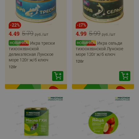
-
22
%
-
17
%
5.79
5.99
4.49
4.99
руб./
шт
руб./
шт
Икра трески
Икра сельди
тихоокеанской
тихоокеанской Лунское
деликатесная Лунское
море 120г ж/б ключ
море 120г ж/б ключ
120г
120г