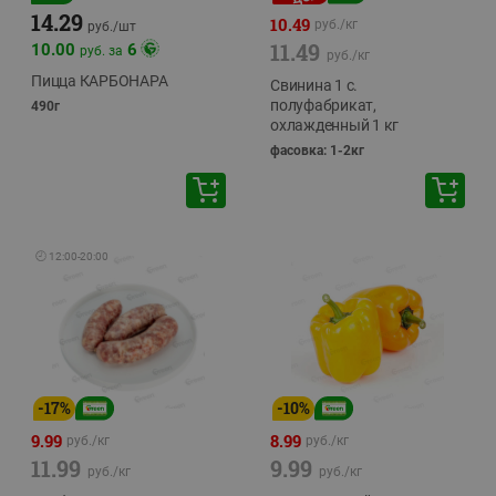
14.29
10.49
руб./
кг
руб./
шт
11.49
10.00
6
руб. за
руб./
кг
Пицца КАРБОНАРА
Свинина 1 с.
полуфабрикат,
490г
охлажденный 1 кг
фасовка: 1-2кг
🕘
12:00
-
20:00
-
17
%
-
10
%
9.99
8.99
руб./
кг
руб./
кг
11.99
9.99
руб./
кг
руб./
кг