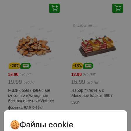
🕘
12:00
-
21:00
-
20
%
-
13
%
15.99
13.99
руб./
кг
руб./
шт
19.99
15.99
руб./
кг
руб./
шт
Мидии обыкновенные
Набор пирожных
мясо п/м в/м водные
Медовый бархат 580 г
беспозвоночные Vici вес
580г
фасовка: 0,15-0,65кг
Файлы cookie