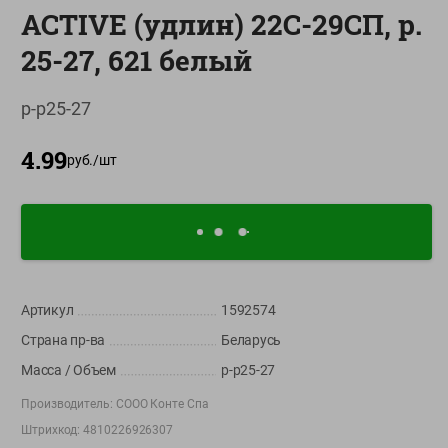
ACTIVE (удлин) 22С-29СП, р.
О сервисе
25-27, 621 белый
Настройки файлов cookie
Мой Green
р-р25-27
Приложение Green c
4.99
доставкой и бонусной картой
руб./
шт
App
Google
AppGallery
Store
Play
+375 44 560-60-61
Артикул
1592574
Время работы Call-центра: Пн.- Пт. с 09.00 до 17.00, СБ, ВС -
Страна пр-ва
Беларусь
выходной
Масса / Объем
р-р25-27
shop@green-market.by
Производитель:
СООО Конте Спа
Пишите нам свои вопросы, предложения и комментарии
Штрихкод:
4810226926307