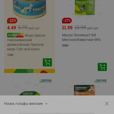
-
22
%
-
17
%
5.79
13.99
4.49
11.59
руб./
шт
руб./
шт
Масло Топленое ГХИ
Икра трески
Местное Известное 99%
тихоокеанской
деликатесная Лунское
200г
море 120г ж/б ключ
120г
Носки, гольфы женские