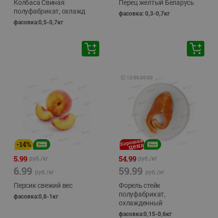
Колбаса Свиная
Перец желтый Беларусь
полуфабрикат, охлажд
фасовка: 0,3-0,7кг
фасовка:0,5-0,7кг
🕘
12:00
-
20:00
-
14
%
5.99
54.99
руб./
кг
руб./
кг
6.99
59.99
руб./
кг
руб./
кг
Персик свежий вес
Форель стейк
полуфабрикат,
фасовка:0,8-1кг
охлажденный
фасовка:0,15-0,6кг