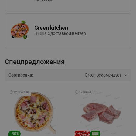
Green kitchen
Пицца c доставкой в Green
Спецпредложения
Сортировка:
Green рекомендует
🕘
12:00
-
21:00
🕘
12:00
-
20:00
-
30
%