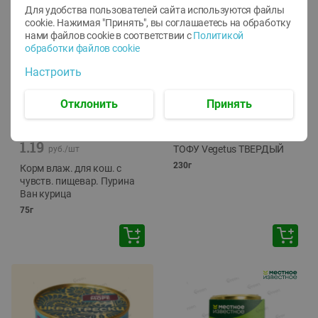
Для удобства пользователей сайта используются файлы
cookie. Нажимая "Принять", вы соглашаетесь
на обработку
нами файлов cookie в соответствии с
Политикой
обработки файлов cookie
Настроить
Отклонить
Принять
-
12
%
-
24
%
6.59
4.99
1.05
руб./
шт
руб./
шт
1.19
ТОФУ Vegetus ТВЕРДЫЙ
руб./
шт
230г
Корм влаж. для кош. с
чувств. пищевар. Пурина
Ван курица
75г