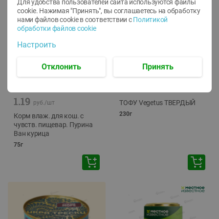
Для удобства пользователей сайта используются файлы
cookie. Нажимая "Принять", вы соглашаетесь
на обработку
нами файлов cookie в соответствии с
Политикой
обработки файлов cookie
Настроить
Отклонить
Принять
-
12
%
-
24
%
6.59
4.99
1.05
руб./
шт
руб./
шт
1.19
ТОФУ Vegetus ТВЕРДЫЙ
руб./
шт
230г
Корм влаж. для кош. с
чувств. пищевар. Пурина
Ван курица
75г