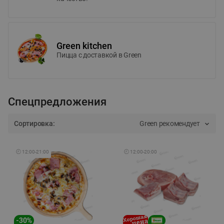
Green kitchen
Пицца c доставкой в Green
Спецпредложения
Сортировка:
Green рекомендует
🕘
12:00
-
21:00
🕘
12:00
-
20:00
-
30
%