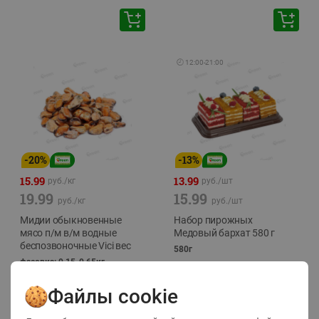
🕘
12:00
-
21:00
-
20
%
-
13
%
15.99
13.99
руб./
кг
руб./
шт
19.99
15.99
руб./
кг
руб./
шт
Мидии обыкновенные
Набор пирожных
мясо п/м в/м водные
Медовый бархат 580 г
беспозвоночные Vici вес
580г
фасовка: 0,15-0,65кг
Файлы cookie