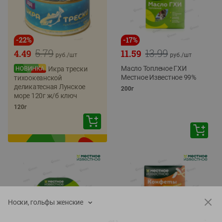
-
22
%
-
17
%
5.79
13.99
4.49
11.59
руб./
шт
руб./
шт
Масло Топленое ГХИ
Икра трески
Местное Известное 99%
тихоокеанской
деликатесная Лунское
200г
море 120г ж/б ключ
120г
Носки, гольфы женские