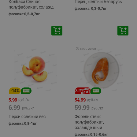
Колбаса Свиная
Перец желтый Беларусь
полуфабрикат, охлажд
фасовка: 0,3-0,7кг
фасовка:0,5-0,7кг
🕘
12:00
-
20:00
-
14
%
5.99
54.99
руб./
кг
руб./
кг
6.99
59.99
руб./
кг
руб./
кг
Персик свежий вес
Форель стейк
полуфабрикат,
фасовка:0,8-1кг
охлажденный
фасовка:0,15-0,6кг