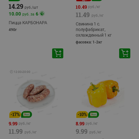
14.29
10.49
руб./
кг
руб./
шт
11.49
10.00
6
руб. за
руб./
кг
Пицца КАРБОНАРА
Свинина 1 с.
полуфабрикат,
490г
охлажденный 1 кг
фасовка: 1-2кг
🕘
12:00
-
20:00
-
17
%
-
10
%
9.99
8.99
руб./
кг
руб./
кг
11.99
9.99
руб./
кг
руб./
кг