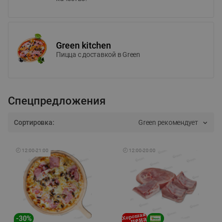
Green kitchen
Пицца c доставкой в Green
Спецпредложения
Сортировка:
Green рекомендует
🕘
12:00
-
21:00
🕘
12:00
-
20:00
-
30
%