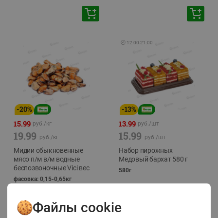
🕘
12:00
-
21:00
-
20
%
-
13
%
15.99
13.99
руб./
кг
руб./
шт
19.99
15.99
руб./
кг
руб./
шт
Мидии обыкновенные
Набор пирожных
мясо п/м в/м водные
Медовый бархат 580 г
беспозвоночные Vici вес
580г
фасовка: 0,15-0,65кг
Файлы cookie