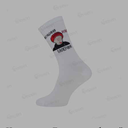
-
17
%
-
13
%
13.99
6.89
11.59
5.99
руб./
шт
руб./
шт
Масло Топленое ГХИ
Яйца перепелиные
Местное Известное 99%
копченые Молодецкие
Местное известное 20 шт
200г
упак Солигорска п/ф
20шт в уп
Показано 1-14 из 79
Показать 15-28 из 79
Каталог товаров
Специально для вас