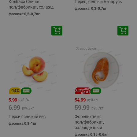
Колбаса Свиная
Перец желтый Беларусь
полуфабрикат, охлажд
фасовка: 0,3-0,7кг
фасовка:0,5-0,7кг
🕘
12:00
-
20:00
-
14
%
5.99
54.99
руб./
кг
руб./
кг
6.99
59.99
руб./
кг
руб./
кг
Персик свежий вес
Форель стейк
полуфабрикат,
фасовка:0,8-1кг
охлажденный
фасовка:0,15-0,6кг