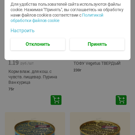
Для удобства пользователей сайта используются файлы
cookie. Нажимая "Принять", вы соглашаетесь
на обработку
нами файлов cookie в соответствии с
Политикой
обработки файлов cookie
Настроить
Отклонить
Принять
-
12
%
-
24
%
6.59
4.99
1.05
руб./
шт
руб./
шт
1.19
ТОФУ Vegetus ТВЕРДЫЙ
руб./
шт
230г
Корм влаж. для кош. с
чувств. пищевар. Пурина
Ван курица
75г