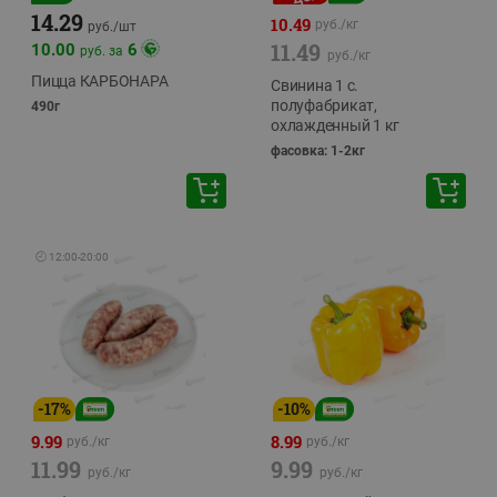
14.29
10.49
руб./
кг
руб./
шт
11.49
10.00
6
руб. за
руб./
кг
Пицца КАРБОНАРА
Свинина 1 с.
полуфабрикат,
490г
охлажденный 1 кг
фасовка: 1-2кг
🕘
12:00
-
20:00
-
17
%
-
10
%
9.99
8.99
руб./
кг
руб./
кг
11.99
9.99
руб./
кг
руб./
кг