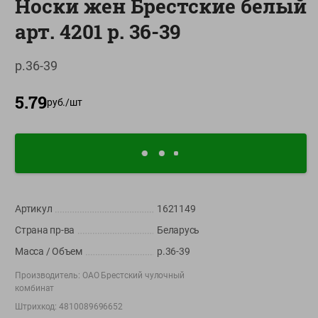
Носки жен Брестские белый
О сервисе
арт. 4201 р. 36-39
Настройки файлов cookie
р.36-39
Мой Green
5.79
Приложение Green c
руб./
шт
доставкой и бонусной картой
App
Google
AppGallery
Store
Play
Артикул
1621149
+375 44 560-60-61
Страна пр-ва
Беларусь
Время работы Call-центра: Пн.- Пт. с 09.00 до 17.00, СБ, ВС -
выходной
Масса / Объем
р.36-39
Производитель:
ОАО Брестский чулочный
shop@green-market.by
комбинат
Пишите нам свои вопросы, предложения и комментарии
Штрихкод:
4810089696652