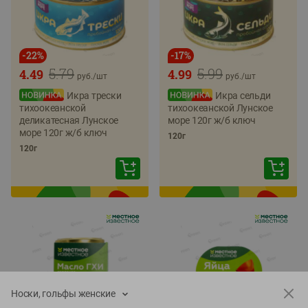
-
22
%
-
17
%
5.79
5.99
4.49
4.99
руб./
шт
руб./
шт
Икра трески
Икра сельди
тихоокеанской
тихоокеанской Лунское
деликатесная Лунское
море 120г ж/б ключ
море 120г ж/б ключ
120г
120г
Носки, гольфы женские