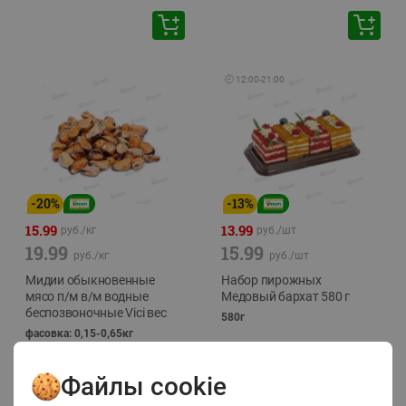
🕘
12:00
-
21:00
-
20
%
-
13
%
15.99
13.99
руб./
кг
руб./
шт
19.99
15.99
руб./
кг
руб./
шт
Мидии обыкновенные
Набор пирожных
мясо п/м в/м водные
Медовый бархат 580 г
беспозвоночные Vici вес
580г
фасовка: 0,15-0,65кг
Файлы cookie