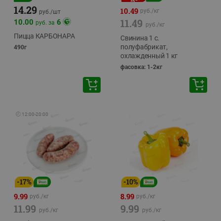
14.29
10.49
руб./
кг
руб./
шт
11.49
10.00
6
руб. за
руб./
кг
Пицца КАРБОНАРА
Свинина 1 с.
полуфабрикат,
490г
охлажденный 1 кг
фасовка: 1-2кг
🕘
12:00
-
20:00
-
17
%
-
10
%
9.99
8.99
руб./
кг
руб./
кг
11.99
9.99
руб./
кг
руб./
кг