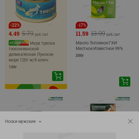
-
22
%
-
17
%
5.79
13.99
4.49
11.59
руб./
шт
руб./
шт
Масло Топленое ГХИ
Икра трески
Местное Известное 99%
тихоокеанской
деликатесная Лунское
200г
море 120г ж/б ключ
120г
Носки мужские