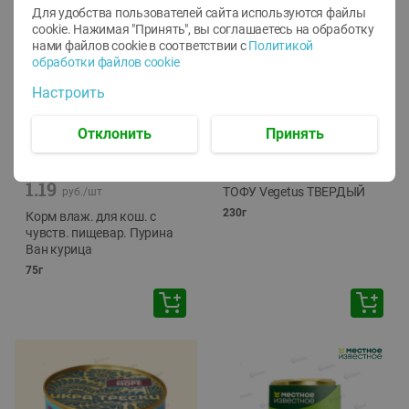
Для удобства пользователей сайта используются файлы
cookie. Нажимая "Принять", вы соглашаетесь
на обработку
нами файлов cookie в соответствии с
Политикой
обработки файлов cookie
Настроить
Отклонить
Принять
-
12
%
-
24
%
6.59
4.99
1.05
руб./
шт
руб./
шт
1.19
ТОФУ Vegetus ТВЕРДЫЙ
руб./
шт
230г
Корм влаж. для кош. с
чувств. пищевар. Пурина
Ван курица
75г