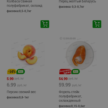
Колбаса Свиная
Перец желтый Беларусь
полуфабрикат, охлажд
фасовка: 0,3-0,7кг
фасовка:0,5-0,7кг
🕘
12:00
-
20:00
-
14
%
5.99
54.99
руб./
кг
руб./
кг
6.99
59.99
руб./
кг
руб./
кг
Персик свежий вес
Форель стейк
полуфабрикат,
фасовка:0,8-1кг
охлажденный
фасовка:0,15-0,6кг