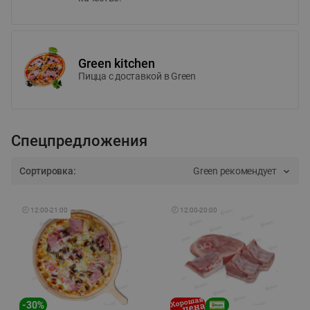
Green kitchen
Пицца c доставкой в Green
Спецпредложения
Сортировка:
Green рекомендует
🕘
12:00
-
21:00
🕘
12:00
-
20:00
-
30
%