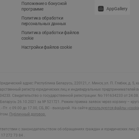
Положение о бонусной
AppGallery
программе
Политика обработки
персональных данных
Политика обработки файлов
cookie
Настройки файлов cookie
ридический адрес: Республика Беларусь, 220121, г. Минск, ул. П. Глебки, д. 5, к
дарственный регистр юридических лиц и индивидуальных предпринимателей в
34233.
Свидетельство о государственной регистрации: No 191634233 от 24.08.
Беларусь 26.10.2021 за № 521721. Режим приема заявок через корзину – круг
- Пт. с 09.00 до 17.00, СБ, ВС - выходной
.
На сайте
используются файлы «cooki
йтом.
Публичный договор.
ветствии с законодательством об обращениях граждан и юридических лиц: О
17 272 73 84 .