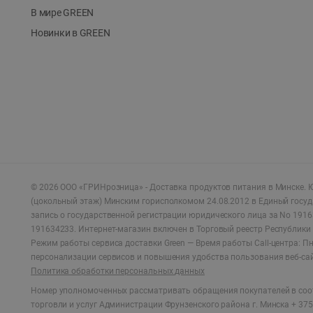
В мире GREEN
Новинки в GREEN
©
2026
ООО «ГРИНрозница» - Доставка продуктов питания в Минске.
Ю
(цокольный этаж) Минским горисполкомом 24.08.2012 в Единый госу
запись о государственной регистрации юридического лица за No 1916
191634233. Интернет-магазин включен в Торговый реестр Республики 
Режим работы сервиса доставки Green —
Время работы Call-центра: Пн.
персонализации сервисов и повышения удобства пользования веб-са
Политика обработки персональных данных
Номер уполномоченных рассматривать обращения покупателей в соот
торговли и услуг Администрации Фрунзенского района г. Минска + 375 