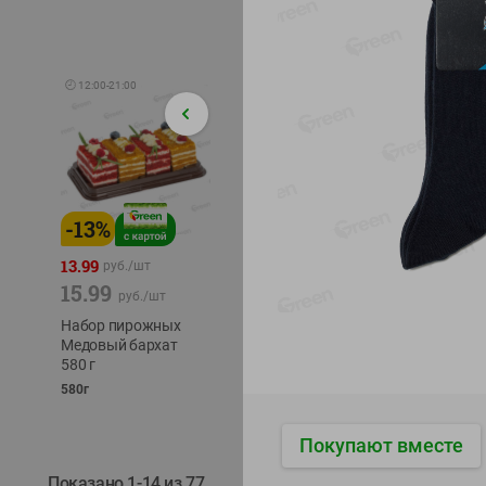
🕘
12:00
-
21:00
-
13
%
-
12
%
-
24
%
4.99
13.99
1.05
руб./
шт
руб./
шт
15.99
1.19
ТОФУ V
руб./
шт
руб./
шт
ТВЕРД
Набор пирожных
Корм влаж. для
230г
Медовый бархат
кош. с чувств.
580 г
пищевар. Пурина
Ван курица
580г
75г
Покупают вместе
Показано 1-14 из 77