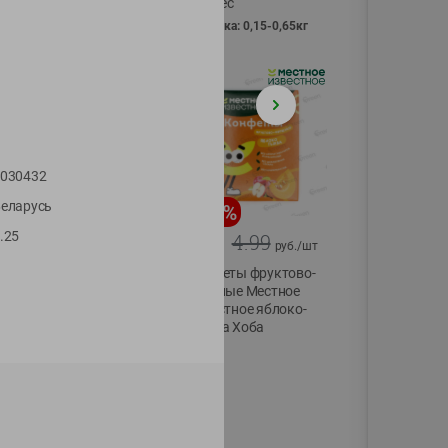
Vici вес
фасовка: 0,15-0,65кг
030432
еларусь
-
13
%
-
20
%
.25
6.89
4.99
5.99
3.99
руб./
шт
руб./
шт
Яйца перепелиные
Конфеты фруктово-
копченые
ягодные Местное
Молодецкие
известное яблоко-
Местное известное
тыква Хоба
20 шт упак
60г
Солигорска п/ф
20шт в уп