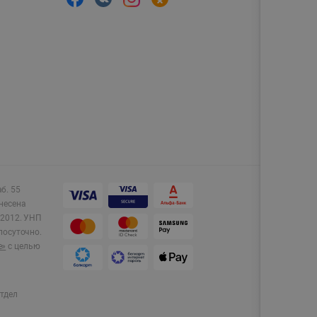
аб. 55
несена
2012.
УНП
лосуточно.
e»
с целью
тдел