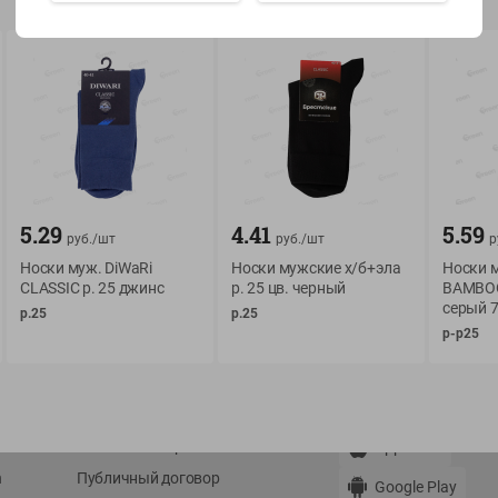
Показать 15-28 из 77
О сервисе
Мой Green
5.29
4.41
5.59
руб./
шт
руб./
шт
р
Оплата
История покупок
Носки муж. DiWaRi
Носки мужские х/б+эла
Носки м
Условия доставки
Мои товары
CLASSIC р. 25 джинс
р. 25 цв. черный
BAMBOO 
серый 7
р.25
р.25
Возврат товара
Обратная связь
р-р25
Оформление заказа
Приложение Green c
Приемка товара
доставкой и бонусно
Самовывоз
Рекламная игра
App Store
n
Публичный договор
Google Play